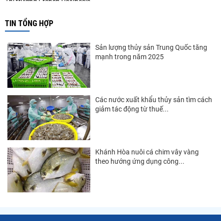
Thị trường French Polynesia
Thị trường Trung Quốc
TIN TỔNG HỢP
Thị trường Papua New Guinea
Sản lượng thủy sản Trung Quốc tăng
Thị trường New Zealand
mạnh trong năm 2025
Thị trường Đài Loan
Thị trường Hàn Quốc
Các nước xuất khẩu thủy sản tìm cách
giảm tác động từ thuế...
Thị trường Mỹ
Thị trường EU
Thị trường Nhật Bản
Khánh Hòa nuôi cá chim vây vàng
theo hướng ứng dụng công...
Thị trường Việt Nam