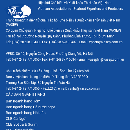
Hiệp hội Chế biến và Xuất khẩu Thuỷ sản Việt Nam
Vietnam Association of Seafood Exporters and Producers
Trang thông tin điện tử của Hiệp hội Chế biến và Xuất khẩu Thủy sản Việt Nam
(VASEP)
Cơ quan Chủ quản: Hiệp hội Chế biến và Xuất khẩu Thủy sản Việt Nam (VASEP)
Trụ sở: Số 7 đường Nguyễn Quý Cảnh, Phường Bình Trưng, Tp.Hồ Chí Minh
Tel: (+84) 28.628.10430 - Fax: (+84) 28.628.10437 - Email: vphcm@vasep.com.vn
VPĐD: Số 10, Nguyễn Công Hoan, Phường Giảng Võ, Hà Nội
Tel: (+84 24) 3.7715055 - Fax: (+84 24) 37715084 - Email: vasephn@vasep.com.vn
Chịu trách nhiệm: Bà Lê Hằng - Phó Tổng Thư ký Hiệp hội
Đơn vị vận hành trang tin điện tử: Trung tâm VASEP.PRO
Trưởng Ban Biên tập: Bà Nguyễn Thị Vân Hà
Tel: (+84 24) 3.7715055 – (ext.216); email: vanha@vasep.com.vn
CÁC BAN NGÀNH HÀNG
Ban ngành hàng Tôm
Ban ngành hàng Cá nước ngọt
Ban ngành hàng Hải sản
CLB Cá Ngừ
CLB Bột cá & Surimi