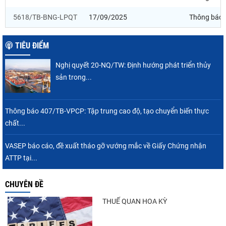
5618/TB-BNG-LPQT
17/09/2025
Thông báo
TIÊU ĐIỂM
Nghị quyết 20-NQ/TW: Định hướng phát triển thủy
sản trong...
Thông báo 407/TB-VPCP: Tập trung cao độ, tạo chuyển biến thực
chất...
VASEP báo cáo, đề xuất tháo gỡ vướng mắc về Giấy Chứng nhận
ATTP tại...
CHUYÊN ĐỀ
THUẾ QUAN HOA KỲ