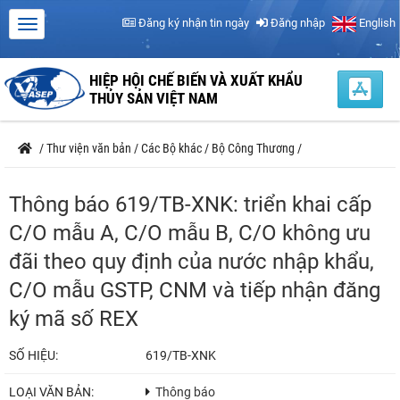
Đăng ký nhận tin ngày
Đăng nhập
English
HIỆP HỘI CHẾ BIẾN VÀ XUẤT KHẨU
THỦY SẢN VIỆT NAM
/
Thư viện văn bản
/
Các Bộ khác
/
Bộ Công Thương
/
Thông báo 619/TB-XNK: triển khai cấp
C/O mẫu A, C/O mẫu B, C/O không ưu
đãi theo quy định của nước nhập khẩu,
C/O mẫu GSTP, CNM và tiếp nhận đăng
ký mã số REX
SỐ HIỆU:
619/TB-XNK
LOẠI VĂN BẢN:
Thông báo