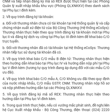
CNM và tiếp nhận đăng ký mã số REX được thực hiện tại các Phòng
Quản lý xuất nhập khẩu khu vực (Phòng QLXNKKV) theo danh sách
tại Phụ lục I đính kèm.
2. Về quy trình đăng ký tài khoản:
a. Đối với thương nhân chưa có tài khoản tại Hệ thống quản lý và cấp
chứng nhận xuất xứ điện tử của Bộ Công Thương (Hệ thống eCoSys):
Thương nhân thực hiện theo quy trình đăng ký tài khoản mới tại Phụ
lục II và đăng ký dịch vụ công tại Phụ lục III đính kèm để khai báo C/O
trực tuyến.
b. Đối với thương nhân đã có tài khoản tại Hệ thống eCoSys: Thương
nhân tiếp tục sử dụng tài khoản đã có.
3. Về quy trình khai báo C/O mẫu B điện tử: Thương nhân thực hiện
theo hướng dẫn khai báo tại Phụ lục IV và hướng dẫn nộp phí tại Phụ
lục V đỉnh kèm (tương tự quy trình đang áp dụng đối với các mẫu C/O
ưu đãi).
4. Về quy trình khai báo C/O mẫu A, C/O không ưu đãi theo quy định
của nước nhập khẩu, C/O mẫu GSTP, CNM: Thương nhân nộp hồ sơ
và nộp phítheo hướng dẫn tại các Phòng QLXNKKV.
5. Về quy trình đăng ký mã số REX: Thương nhân thực hiện theo
hướng dẫn tại Phụ lục VI đính kèm.
6. Trong quá trình thực hiện, nếu có vướng mắc phát sinh, đề nghị liên
hệ Cục Xuất nhập khẩu - Bộ Công Thương, điện thoại: (024) 2220