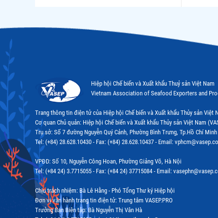
Hiệp hội Chế biến và Xuất khẩu Thuỷ sản Việt Nam
Vietnam Association of Seafood Exporters and Pr
Trang thông tin điện tử của Hiệp hội Chế biến và Xuất khẩu Thủy sản Việ
Cơ quan Chủ quản: Hiệp hội Chế biến và Xuất khẩu Thủy sản Việt Nam (VA
Trụ sở: Số 7 đường Nguyễn Quý Cảnh, Phường Bình Trưng, Tp.Hồ Chí Minh
Tel: (+84) 28.628.10430 - Fax: (+84) 28.628.10437 - Email: vphcm@vasep.c
VPĐD: Số 10, Nguyễn Công Hoan, Phường Giảng Võ, Hà Nội
Tel: (+84 24) 3.7715055 - Fax: (+84 24) 37715084 - Email: vasephn@vasep.
Chịu trách nhiệm: Bà Lê Hằng - Phó Tổng Thư ký Hiệp hội
Đơn vị vận hành trang tin điện tử: Trung tâm VASEP.PRO
Trưởng Ban Biên tập: Bà Nguyễn Thị Vân Hà