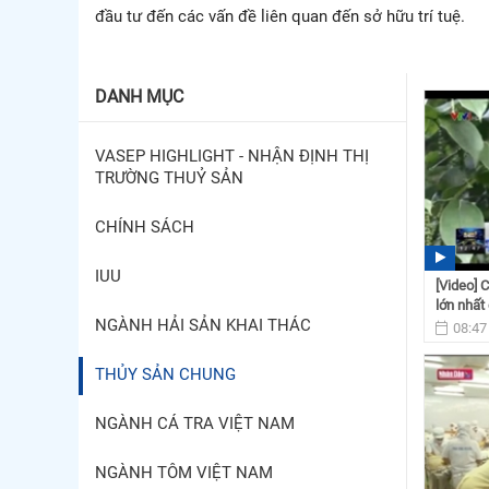
đầu tư đến các vấn đề liên quan đến sở hữu trí tuệ.
DANH MỤC
VASEP HIGHLIGHT - NHẬN ĐỊNH THỊ
TRƯỜNG THUỶ SẢN
CHÍNH SÁCH
IUU
[Video] 
lớn nhất
NGÀNH HẢI SẢN KHAI THÁC
08:47
THỦY SẢN CHUNG
NGÀNH CÁ TRA VIỆT NAM
NGÀNH TÔM VIỆT NAM