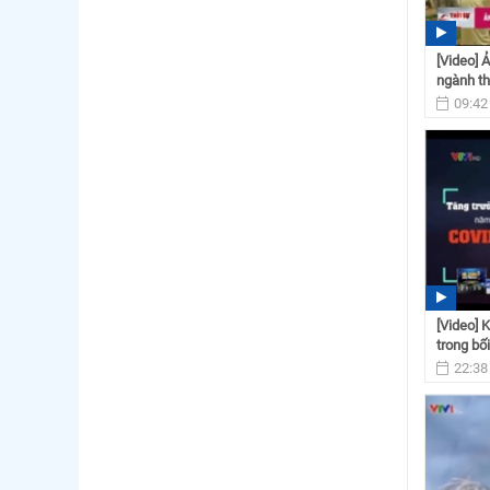
[Video] 
ngành t
09:42
[Video] 
trong bối
22:38