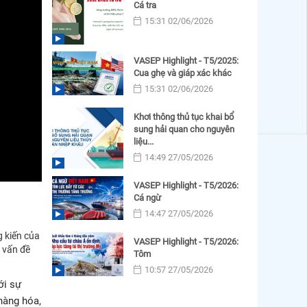
Cá tra
15:31 02/06/2026
VASEP Highlight - T5/2025:
Cua ghẹ và giáp xác khác
15:31 02/06/2026
Khơi thông thủ tục khai bổ
sung hải quan cho nguyên
liệu...
14:49 27/05/2026
VASEP Highlight - T5/2026:
Cá ngừ
14:47 27/05/2026
g kiến của
VASEP Highlight - T5/2026:
c vấn đề
Tôm
10:57 27/05/2026
ới sự
hàng hóa,