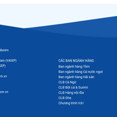
oducers
t Nam (VASEP)
CÁC BAN NGÀNH HÀNG
SEP)
Ban ngành hàng Tôm
Ban ngành hàng Cá nước ngọt
om.vn
Ban ngành hàng Hải sản
CLB Cá Ngừ
CLB Bột cá & Surimi
com.vn
CLB Hàng nội địa
CLB Ghẹ
Chương trình IUU