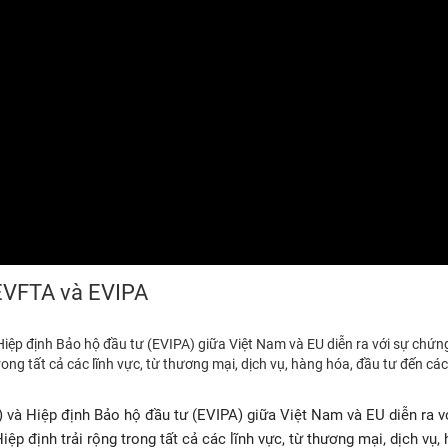
 EVFTA và EVIPA
iệp định Bảo hộ đầu tư (EVIPA) giữa Việt Nam và EU diễn ra với sự chứn
ong tất cả các lĩnh vực, từ thương mại, dịch vụ, hàng hóa, đầu tư đến cá
 và Hiệp định Bảo hộ đầu tư (EVIPA) giữa Việt Nam và EU diễn ra v
 định trải rộng trong tất cả các lĩnh vực, từ thương mại, dịch vụ, 