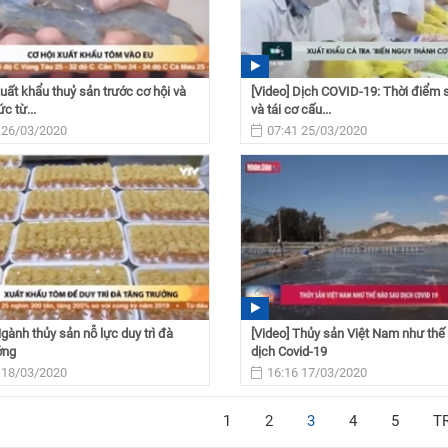
Xuất khẩu thuỷ sản trước cơ hội và
[Video] Dịch COVID-19: Thời điểm 
c từ...
và tái cơ cấu...
 26/03/2020
07:41 25/03/2020
Ngành thủy sản nỗ lực duy trì đà
[Video] Thủy sản Việt Nam như thế
ởng
dịch Covid-19
 18/03/2020
16:16 17/03/2020
1
2
3
4
5
T