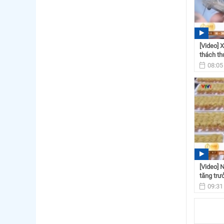
[Video] 
thách thứ
08:05
[Video] 
tăng trư
09:31