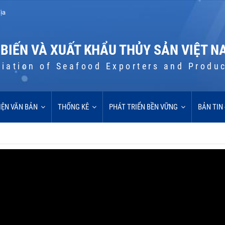
ịa
 BIẾN VÀ XUẤT KHẨU THỦY SẢN VIỆT N
iation of Seafood Exporters and Produ
IỆN VĂN BẢN
THỐNG KÊ
PHÁT TRIỂN BỀN VỮNG
BẢN TIN