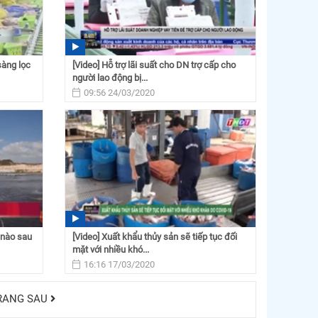
sàng lọc
[Video] Hỗ trợ lãi suất cho DN trợ cấp cho
người lao động bị...
09:56 24/03/2020
 nào sau
[Video] Xuất khẩu thủy sản sẽ tiếp tục đối
mặt với nhiều khó...
16:16 17/03/2020
RANG SAU