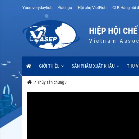
Youreverydayfish
Đào tạo
Hội chợ VietFish
CLB Hàng nội đ
HIỆP HỘI CHẾ
Vietnam Assoc
GIỚI THIỆU
SẢN PHẨM XUẤT KHẨU
THƯ V
/
Thủy sản chung
/