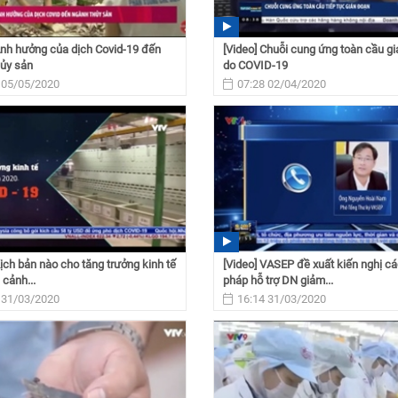
Ảnh hưởng của dịch Covid-19 đến
[Video] Chuỗi cung ứng toàn cầu g
hủy sản
do COVID-19
 05/05/2020
07:28 02/04/2020
Kịch bản nào cho tăng trưởng kinh tế
[Video] VASEP đề xuất kiến nghị cá
 cảnh...
pháp hỗ trợ DN giảm...
 31/03/2020
16:14 31/03/2020