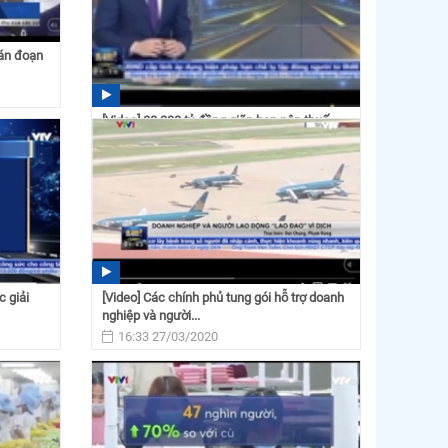
ián đoạn
[Video] 80.200 tỷ đồng giãn hạn nộp thuế,
tiền thuê đất cho...
22:38 31/03/2020
c giải
[Video] Các chính phủ tung gói hỗ trợ doanh
nghiệp và người...
16:33 27/03/2020