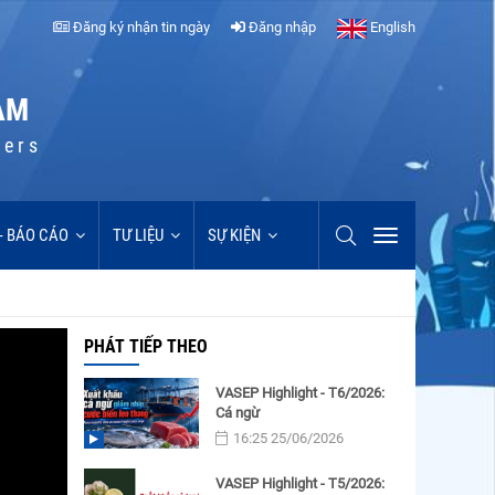
Đăng ký nhận tin ngày
Đăng nhập
English
AM
cers
 - BÁO CÁO
TƯ LIỆU
SỰ KIỆN
PHÁT TIẾP THEO
VASEP Highlight - T6/2026:
Cá ngừ
16:25 25/06/2026
VASEP Highlight - T5/2026: