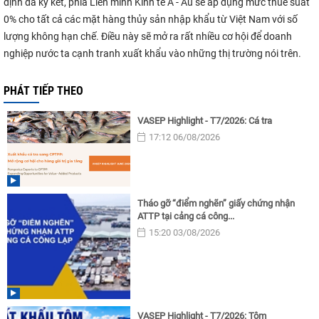
định đã ký kết, phía Liên minh Kinh tế Á - Âu sẽ áp dụng mức thuế suất
0% cho tất cả các mặt hàng thủy sản nhập khẩu từ Việt Nam với số
lượng không hạn chế. Điều này sẽ mở ra rất nhiều cơ hội để doanh
nghiệp nước ta cạnh tranh xuất khẩu vào những thị trường nói trên.
PHÁT TIẾP THEO
VASEP Highlight - T7/2026: Cá tra
17:12 06/08/2026
Tháo gỡ “điểm nghẽn” giấy chứng nhận
ATTP tại cảng cá công...
15:20 03/08/2026
VASEP Highlight - T7/2026: Tôm