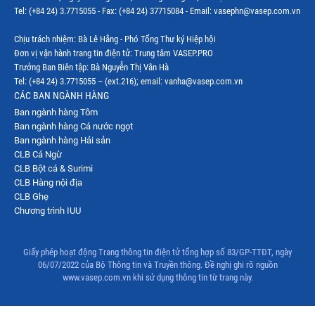
Tel: (+84 24) 3.7715055 - Fax: (+84 24) 37715084 - Email: vasephn@vasep.com.vn
Chịu trách nhiệm: Bà Lê Hằng - Phó Tổng Thư ký Hiệp hội
Đơn vị vận hành trang tin điện tử: Trung tâm VASEP.PRO
Trưởng Ban Biên tập: Bà Nguyễn Thị Vân Hà
Tel: (+84 24) 3.7715055 – (ext.216); email: vanha@vasep.com.vn
CÁC BAN NGÀNH HÀNG
Ban ngành hàng Tôm
Ban ngành hàng Cá nước ngọt
Ban ngành hàng Hải sản
CLB Cá Ngừ
CLB Bột cá & Surimi
CLB Hàng nội địa
CLB Ghẹ
Chương trình IUU
Giấy phép hoạt động Trang thông tin điện tử tổng hợp số 83/GP-TTĐT, ngày
06/07/2022 của Bộ Thông tin và Truyền thông. Đề nghị ghi rõ nguồn
www.vasep.com.vn khi sử dụng thông tin từ trang này.