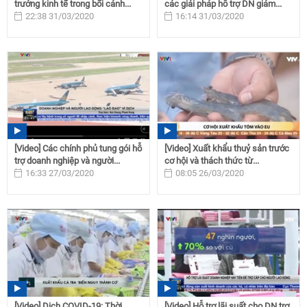
trưởng kinh tế trong bối cảnh...
các giải pháp hỗ trợ DN giảm...
22:38 31/03/2020
16:14 31/03/2020
[Video] Các chính phủ tung gói hỗ
[Video] Xuất khẩu thuỷ sản trước
trợ doanh nghiệp và người...
cơ hội và thách thức từ...
16:33 27/03/2020
08:05 26/03/2020
[Video] Dịch COVID-19: Thời
[Video] Hỗ trợ lãi suất cho DN trợ