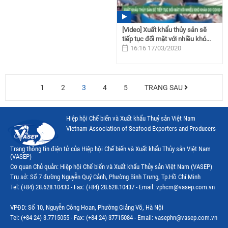
[Video] Xuất khẩu thủy sản sẽ
tiếp tục đối mặt với nhiều khó...
16:16 17/03/2020
1
2
3
4
5
TRANG SAU
Hiệp hội Chế biến và Xuất khẩu Thuỷ sản Việt Nam
Vietnam Association of Seafood Exporters and Producers
Trang thông tin điện tử của Hiệp hội Chế biến và Xuất khẩu Thủy sản Việt Nam
(VASEP)
Cơ quan Chủ quản: Hiệp hội Chế biến và Xuất khẩu Thủy sản Việt Nam (VASEP)
Trụ sở: Số 7 đường Nguyễn Quý Cảnh, Phường Bình Trưng, Tp.Hồ Chí Minh
Tel: (+84) 28.628.10430 - Fax: (+84) 28.628.10437 - Email: vphcm@vasep.com.vn
VPĐD: Số 10, Nguyễn Công Hoan, Phường Giảng Võ, Hà Nội
Tel: (+84 24) 3.7715055 - Fax: (+84 24) 37715084 - Email: vasephn@vasep.com.vn