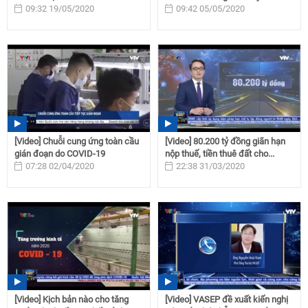
09:32 19/05/2020
09:42 05/05/2020
[Video] Chuỗi cung ứng toàn cầu
[Video] 80.200 tỷ đồng giãn hạn
gián đoạn do COVID-19
nộp thuế, tiền thuê đất cho...
07:28 02/04/2020
22:38 31/03/2020
[Video] Kịch bản nào cho tăng
[Video] VASEP đề xuất kiến nghị