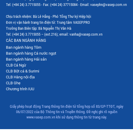
Tel: (+84 24) 3.7715055 - Fax: (+84 24) 37715084 - Email: vasephn@vasep.com.vn
Chịu trách nhiệm: Bà Lê Hằng - Phó Tổng Thư ký Hiệp hội
Đơn vị vận hành trang tin điện tử: Trung tâm VASEP.PRO
Trưởng Ban Biên tập: Bà Nguyễn Thị Vân Hà
Tel: (+84 24) 3.7715055 – (ext.216); email: vanha@vasep.com.vn
CÁC BAN NGÀNH HÀNG
Ban ngành hàng Tôm
Ban ngành hàng Cá nước ngọt
Ban ngành hàng Hải sản
CLB Cá Ngừ
CLB Bột cá & Surimi
CLB Hàng nội địa
CLB Ghẹ
Chương trình IUU
Giấy phép hoạt động Trang thông tin điện tử tổng hợp số 83/GP-TTĐT, ngày
06/07/2022 của Bộ Thông tin và Truyền thông. Đề nghị ghi rõ nguồn
www.vasep.com.vn khi sử dụng thông tin từ trang này.