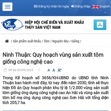
Đăng ký nhận tin ngày
Đăng nhập
English
HIỆP HỘI CHẾ BIẾN VÀ XUẤT KHẨU
THỦY SẢN VIỆT NAM
/
Sản phẩm xuất khẩu
/
Tôm
/
Nguyên liệu
/
Giống
/
Ninh Thuận: Quy hoạch vùng sản xuất tôm
giống công nghệ cao
08:44 05/09/2024
Trong Kế hoạch số 3656/KH-UBND do UBND tỉnh Ninh
Thuận ban hành mới đây, từ nay đến năm 2030, tỉnh sẽ thực
hiện Đồ án Quy hoạch phân khu tỷ lệ 1/2.000 vùng sản xuất
tôm giống ứng dụng công nghệ cao An Hải và vùng sản xuất
tôm bố mẹ ứng dụng công nghệ cao Sơn Hải với tổng diện
tích 205,7 ha.