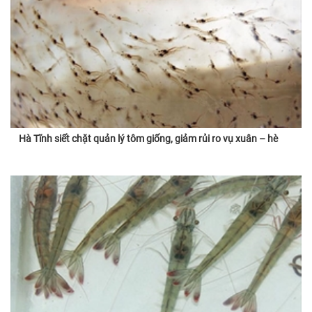
Hà Tĩnh siết chặt quản lý tôm giống, giảm rủi ro vụ xuân – hè