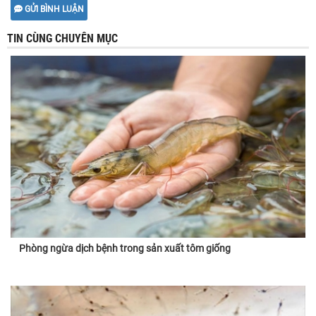
GỬI BÌNH LUẬN
TIN CÙNG CHUYÊN MỤC
Phòng ngừa dịch bệnh trong sản xuất tôm giống