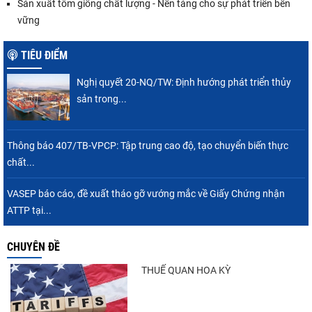
Sản xuất tôm giống chất lượng - Nền tảng cho sự phát triển bền
vững
TIÊU ĐIỂM
Nghị quyết 20-NQ/TW: Định hướng phát triển thủy
sản trong...
Thông báo 407/TB-VPCP: Tập trung cao độ, tạo chuyển biến thực
chất...
VASEP báo cáo, đề xuất tháo gỡ vướng mắc về Giấy Chứng nhận
ATTP tại...
CHUYÊN ĐỀ
THUẾ QUAN HOA KỲ