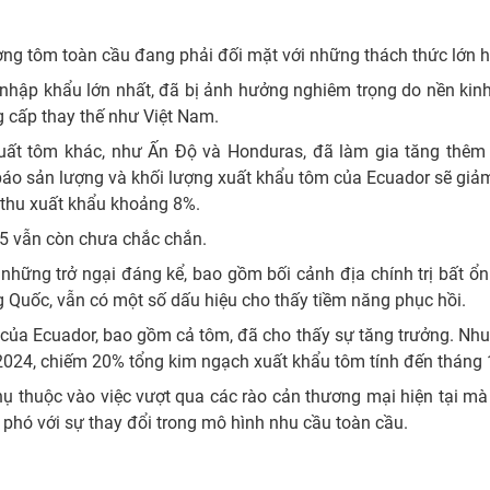
ờng tôm toàn cầu đang phải đối mặt với những thách thức lớn h
nhập khẩu lớn nhất, đã bị ảnh hưởng nghiêm trọng do nền kin
g cấp thay thế như Việt Nam.
xuất tôm khác, như Ấn Độ và Honduras, đã làm gia tăng thêm
áo sản lượng và khối lượng xuất khẩu tôm của Ecuador sẽ giả
thu xuất khẩu khoảng 8%.
25 vẫn còn chưa chắc chắn.
 những trở ngại đáng kể, bao gồm bối cảnh địa chính trị bất ổ
g Quốc, vẫn có một số dấu hiệu cho thấy tiềm năng phục hồi.
m của Ecuador, bao gồm cả tôm, đã cho thấy sự tăng trưởng. Nh
2024, chiếm 20% tổng kim ngạch xuất khẩu tôm tính đến tháng 
ụ thuộc vào việc vượt qua các rào cản thương mại hiện tại m
phó với sự thay đổi trong mô hình nhu cầu toàn cầu.