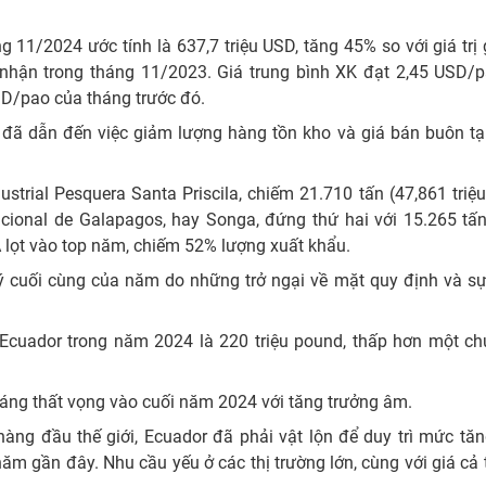
g 11/2024 ước tính là 637,7 triệu USD, tăng 45% so với giá trị
i nhận trong tháng 11/2023. Giá trung bình XK đạt 2,45 USD/p
USD/pao của tháng trước đó.
đã dẫn đến việc giảm lượng hàng tồn kho và giá bán buôn tạ
trial Pesquera Santa Priscila, chiếm 21.710 tấn (47,861 triệ
acional de Galapagos, hay Songa, đứng thứ hai với 15.265 tấ
A lọt vào top năm, chiếm 52% lượng xuất khẩu.
ý cuối cùng của năm do những trở ngại về mặt quy định và sự
Ecuador trong năm 2024 là 220 triệu pound, thấp hơn một chú
đáng thất vọng vào cuối năm 2024 với tăng trưởng âm.
ng đầu thế giới, Ecuador đã phải vật lộn để duy trì mức tăn
 gần đây. Nhu cầu yếu ở các thị trường lớn, cùng với giá cả 