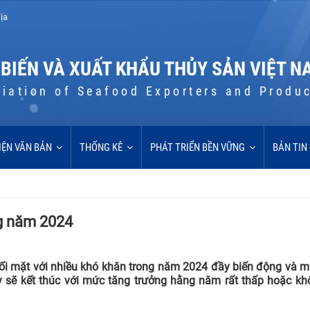
ịa
 BIẾN VÀ XUẤT KHẨU THỦY SẢN VIỆT N
iation of Seafood Exporters and Produ
IỆN VĂN BẢN
THỐNG KÊ
PHÁT TRIỂN BỀN VỮNG
BẢN TIN
g năm 2024
ối mặt với nhiều khó khăn trong năm 2024 đầy biến động và m
ày sẽ kết thúc với mức tăng trưởng hằng năm rất thấp hoặc kh