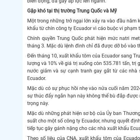
biến động, đã gây áp lực lên ngành.
Gặp khó tại thị trường Trung Quốc và Mỹ
Một trong những trở ngại lớn xảy ra vào đầu năm k
khẩu từ chín công ty Ecuador vì cáo buộc vi phạm t
Chính quyền Trung Quốc phát hiện mức natri met
tháng 3. Mặc dù lệnh đình chỉ đã được dỡ bỏ vào t
Đến tháng 10, xuất khẩu tôm của Ecuador sang Tr
lượng và 10% về giá trị xuống còn 535.781 tấn, trị 
nước giảm và sự cạnh tranh gay gắt từ các nhà 
Ecuador.
Mặc dù có sự phục hồi nhẹ vào nửa cuối năm 2024,
sự thúc đẩy ngắn hạn này không thể bù đắp được n
trọng này.
Mặc dù những phát hiện sơ bộ của Ủy ban Thương
suất cho một số công ty Ecuador, nhưng quyết định 
tiếp tục gây gánh nặng cho các nhà xuất khẩu Ecu
Theo số liệu của CNA, xuất khẩu tôm của Ecuad