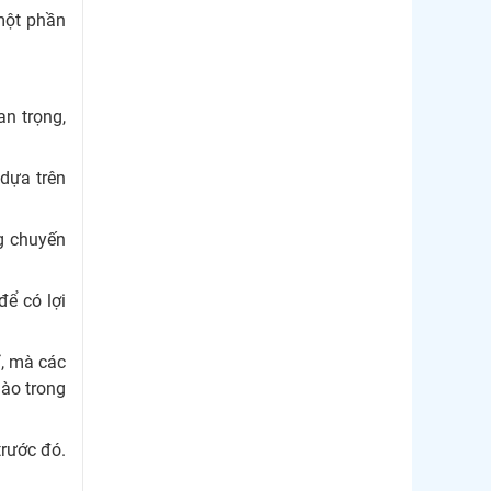
một phần
an trọng,
 dựa trên
ng chuyến
để có lợi
ỉ, mà các
nào trong
trước đó.