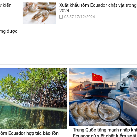
ự kiến
Xuất khẩu tôm Ecuador chật vật tron
2024
08:37 17/12/2024
vững được
Trung Quốc tăng mạnh nhập kh
ôm Ecuador hợp tác bảo tồn
Ecuador dù siết chặt kiểm soát