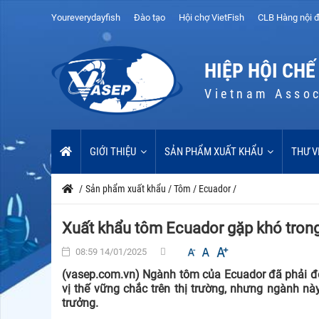
Youreverydayfish
Đào tạo
Hội chợ VietFish
CLB Hàng nội đ
HIỆP HỘI CHẾ
Vietnam Assoc
GIỚI THIỆU
SẢN PHẨM XUẤT KHẨU
THƯ V
/
Sản phẩm xuất khẩu
/
Tôm
/
Ecuador
/
Xuất khẩu tôm Ecuador gặp khó tron
08:59 14/01/2025
(vasep.com.vn) Ngành tôm của Ecuador đã phải đ
vị thế vững chắc trên thị trường, nhưng ngành n
trưởng.