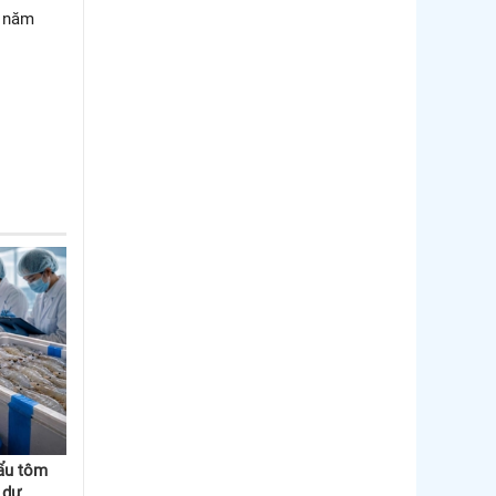
g năm
ẩu tôm
 dư