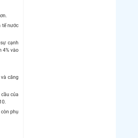
ơn.
h tế nước
 sự cạnh
m 4% vào
n và căng
u cầu của
10.
à còn phụ