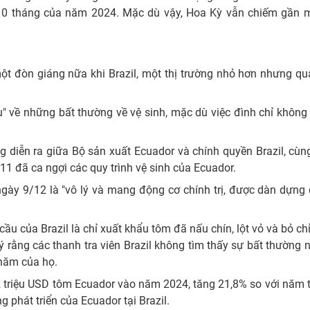
ng 10 tháng của năm 2024. Mặc dù vậy, Hoa Kỳ vẫn chiếm gần 
ột đòn giáng nữa khi Brazil, một thị trường nhỏ hơn nhưng qu
u" về những bất thường về vệ sinh, mặc dù việc đình chỉ không
g diễn ra giữa Bộ sản xuất Ecuador và chính quyền Brazil, cù
11 đã ca ngợi các quy trình vệ sinh của Ecuador.
gày 9/12 là "vô lý và mang động cơ chính trị, được dàn dựng 
u của Brazil là chỉ xuất khẩu tôm đã nấu chín, lột vỏ và bỏ ch
ý rằng các thanh tra viên Brazil không tìm thấy sự bất thường 
thăm của họ.
2 triệu USD tôm Ecuador vào năm 2024, tăng 21,8% so với năm 
phát triển của Ecuador tại Brazil.