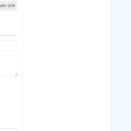
uồn: UCN