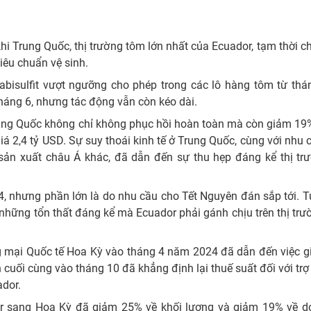
hi Trung Quốc, thị trường tôm lớn nhất của Ecuador, tạm thời 
iêu chuẩn vệ sinh.
abisulfit vượt ngưỡng cho phép trong các lô hàng tôm từ thá
háng 6, nhưng tác động vẫn còn kéo dài.
ung Quốc không chỉ không phục hồi hoàn toàn mà còn giảm 19%
giá 2,4 tỷ USD. Sự suy thoái kinh tế ở Trung Quốc, cùng với nhu 
sản xuất châu Á khác, đã dẫn đến sự thu hẹp đáng kể thị tr
 nhưng phần lớn là do nhu cầu cho Tết Nguyên đán sắp tới. T
hững tổn thất đáng kể mà Ecuador phải gánh chịu trên thị tr
 mại Quốc tế Hoa Kỳ vào tháng 4 năm 2024 đã dẫn đến việc g
cuối cùng vào tháng 10 đã khẳng định lại thuế suất đối với trợ
ador.
or sang Hoa Kỳ đã giảm 25% về khối lượng và giảm 19% về d