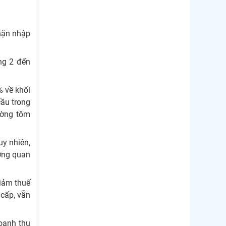
chặn nhập
ng 2 đến
 về khối
cầu trong
ường tôm
uy nhiên,
ường quan
iảm thuế
 cấp, vẫn
oanh thu