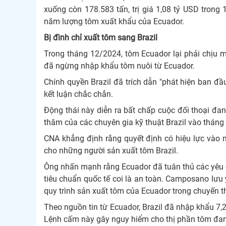
xuống còn 178.583 tấn, trị giá 1,08 tỷ USD tro
năm lượng tôm xuất khẩu của Ecuador.
Bị đình chỉ xuất tôm sang Brazil
Trong tháng 12/2024, tôm Ecuador lại phải chịu m
đã ngừng nhập khẩu tôm nuôi từ Ecuador.
Chính quyền Brazil đã trích dẫn "phát hiện ban đầ
kết luận chắc chắn.
Động thái này diễn ra bất chấp cuộc đối thoại đan
thăm của các chuyên gia kỹ thuật Brazil vào tháng 
CNA khẳng định rằng quyết định có hiệu lực vào n
cho những người sản xuất tôm Brazil.
Ông nhấn mạnh rằng Ecuador đã tuân thủ các yêu cầ
tiêu chuẩn quốc tế coi là an toàn. Camposano lưu 
quy trình sản xuất tôm của Ecuador trong chuyến 
Theo nguồn tin từ Ecuador, Brazil đã nhập khẩu 7,
Lệnh cấm này gây nguy hiểm cho thị phần tôm đang 