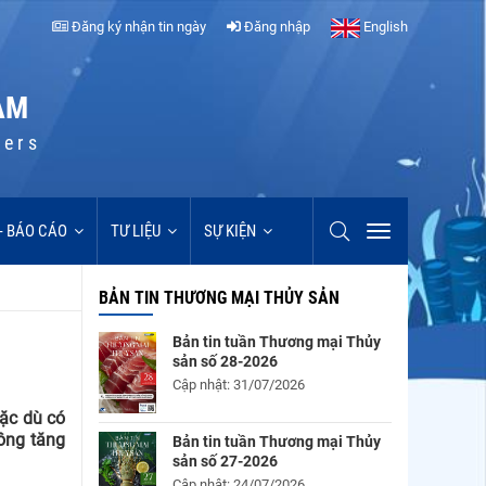
Đăng ký nhận tin ngày
Đăng nhập
English
AM
cers
 - BÁO CÁO
TƯ LIỆU
SỰ KIỆN
BẢN TIN THƯƠNG MẠI THỦY SẢN
Bản tin tuần Thương mại Thủy
sản số 28-2026
Cập nhật: 31/07/2026
ặc dù có
ông tăng
Bản tin tuần Thương mại Thủy
sản số 27-2026
Cập nhật: 24/07/2026