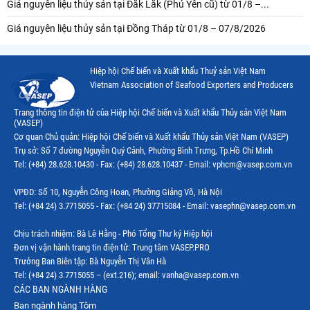
Giá nguyên liệu thủy sản tại Đắk Lắk (Phú Yên cũ) từ 01/8 –...
Giá nguyên liệu thủy sản tại Đồng Tháp từ 01/8 – 07/8/2026
Hiệp hội Chế biến và Xuất khẩu Thuỷ sản Việt Nam
Vietnam Association of Seafood Exporters and Producers
Trang thông tin điện tử của Hiệp hội Chế biến và Xuất khẩu Thủy sản Việt Nam
(VASEP)
Cơ quan Chủ quản: Hiệp hội Chế biến và Xuất khẩu Thủy sản Việt Nam (VASEP)
Trụ sở: Số 7 đường Nguyễn Quý Cảnh, Phường Bình Trưng, Tp.Hồ Chí Minh
Tel: (+84) 28.628.10430 - Fax: (+84) 28.628.10437 - Email: vphcm@vasep.com.vn
VPĐD: Số 10, Nguyễn Công Hoan, Phường Giảng Võ, Hà Nội
Tel: (+84 24) 3.7715055 - Fax: (+84 24) 37715084 - Email: vasephn@vasep.com.vn
Chịu trách nhiệm: Bà Lê Hằng - Phó Tổng Thư ký Hiệp hội
Đơn vị vận hành trang tin điện tử: Trung tâm VASEP.PRO
Trưởng Ban Biên tập: Bà Nguyễn Thị Vân Hà
Tel: (+84 24) 3.7715055 – (ext.216); email: vanha@vasep.com.vn
CÁC BAN NGÀNH HÀNG
Ban ngành hàng Tôm