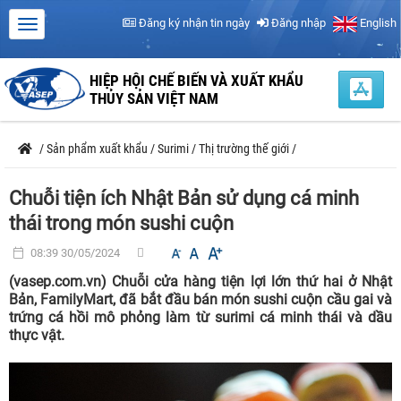
Đăng ký nhận tin ngày
Đăng nhập
English
HIỆP HỘI CHẾ BIẾN VÀ XUẤT KHẨU
THỦY SẢN VIỆT NAM
/
Sản phẩm xuất khẩu
/
Surimi
/
Thị trường thế giới
/
Chuỗi tiện ích Nhật Bản sử dụng cá minh
thái trong món sushi cuộn
08:39 30/05/2024
(vasep.com.vn) Chuỗi cửa hàng tiện lợi lớn thứ hai ở Nhật
Bản, FamilyMart, đã bắt đầu bán món sushi cuộn cầu gai và
trứng cá hồi mô phỏng làm từ surimi cá minh thái và dầu
thực vật.