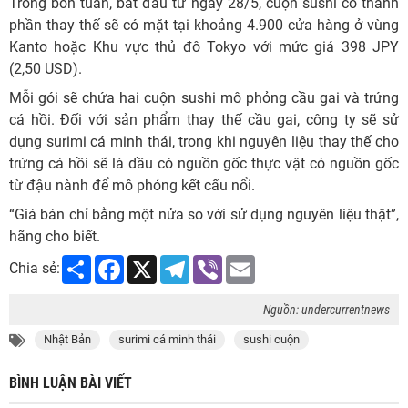
Trong bốn tuần, bắt đầu từ ngày 28/5, cuộn sushi có thành
phần thay thế sẽ có mặt tại khoảng 4.900 cửa hàng ở vùng
Kanto hoặc Khu vực thủ đô Tokyo với mức giá 398 JPY
(2,50 USD).
Mỗi gói sẽ chứa hai cuộn sushi mô phỏng cầu gai và trứng
cá hồi. Đối với sản phẩm thay thế cầu gai, công ty sẽ sử
dụng surimi cá minh thái, trong khi nguyên liệu thay thế cho
trứng cá hồi sẽ là dầu có nguồn gốc thực vật có nguồn gốc
từ đậu nành để mô phỏng kết cấu nổi.
“Giá bán chỉ bằng một nửa so với sử dụng nguyên liệu thật”,
hãng cho biết.
Share
Facebook
X
Telegram
Viber
Email
Chia sẻ:
Nguồn: undercurrentnews
Nhật Bản
surimi cá minh thái
sushi cuộn
BÌNH LUẬN BÀI VIẾT