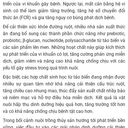
triển của vi khuẩn gây bệnh. Ngược lại, mất cân bằng hệ vi
sinh có thể làm giảm tăng trưởng, tăng hệ số chuyển đổi
thức ăn (FCR) và gia tăng nguy cơ bùng phát dịch bệnh.
Để cải thiện sức khỏe đường ruột, nhiều nhà sản xuất thức
ăn đang bổ sung các thành phần chức năng như prebiotic,
probiotic, β-glucan, nucleotide, polysaccharide từ tảo biển và
các sản phẩm lên men. Những hoạt chất này giúp kích thích
sự phát triển của vi khuẩn có lợi, tăng cường phản ứng miễn
dịch, giảm viêm và nâng cao khả năng chống chịu với các
yếu tố gây stress trong quá trình nuôi.
Đặc biệt, các hợp chất sinh học từ tảo biển đang nhận được
nhiều sự quan tâm nhờ khả năng cải thiện cấu trúc ruột,
tăng chiều cao nhung mao, thúc đẩy sản xuất chất nhầy bảo
vệ niêm mạc và hỗ trợ điều hòa miễn dịch. Kết quả là vật
nuôi hấp thu dinh dưỡng hiệu quả hơn, tăng trưởng tốt hơn
và có khả năng chống chịu bệnh tật cao hơn.
Trong bối cảnh nuôi trồng thủy sản hướng tới phát triển bền
vững, việc đầu tư vào các giải pháp dinh dưỡng cải thiện