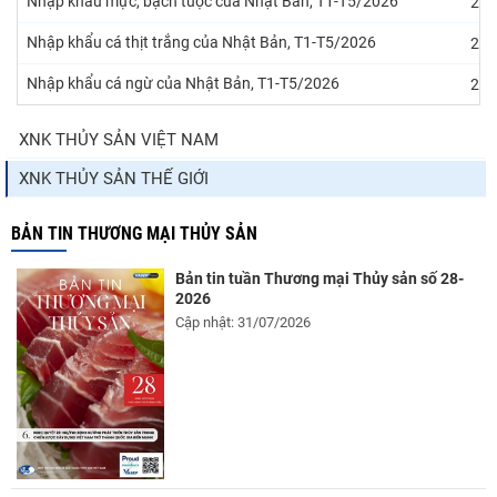
Nhập khẩu mực, bạch tuộc của Nhật Bản, T1-T5/2026
24/
Nhập khẩu cá thịt trắng của Nhật Bản, T1-T5/2026
24/
Nhập khẩu cá ngừ của Nhật Bản, T1-T5/2026
24/
XNK THỦY SẢN VIỆT NAM
XNK THỦY SẢN THẾ GIỚI
BẢN TIN THƯƠNG MẠI THỦY SẢN
Bản tin tuần Thương mại Thủy sản số 28-
2026
Cập nhật: 31/07/2026