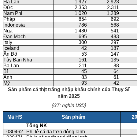
Hà Lan
1.927
2.923
Đức
2.353
2.311
Nam Phi
1.020
1.289
Pháp
854
692
Indonesia
786
568
Nga
1.480
541
Đan Mạch
695
483
Italy
300
297
Iceland
42
187
Ấn Độ
53
147
Tây Ban Nha
161
135
Ba Lan
311
88
Bỉ
45
64
Anh
83
61
Mỹ
93
42
Sản phẩm cá thịt trắng nhập khẩu chính của Thụy Sĩ
năm 2025
(GT: nghìn USD)
Mã HS
Sản phẩm
2
Tổng NK
030462
Phi lê cá da trơn đông lạnh