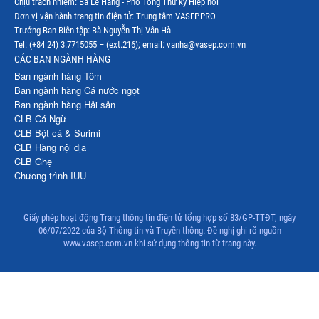
Chịu trách nhiệm: Bà Lê Hằng - Phó Tổng Thư ký Hiệp hội
Đơn vị vận hành trang tin điện tử: Trung tâm VASEP.PRO
Trưởng Ban Biên tập: Bà Nguyễn Thị Vân Hà
Tel: (+84 24) 3.7715055 – (ext.216); email: vanha@vasep.com.vn
CÁC BAN NGÀNH HÀNG
Ban ngành hàng Tôm
Ban ngành hàng Cá nước ngọt
Ban ngành hàng Hải sản
CLB Cá Ngừ
CLB Bột cá & Surimi
CLB Hàng nội địa
CLB Ghẹ
Chương trình IUU
Giấy phép hoạt động Trang thông tin điện tử tổng hợp số 83/GP-TTĐT, ngày
06/07/2022 của Bộ Thông tin và Truyền thông. Đề nghị ghi rõ nguồn
www.vasep.com.vn khi sử dụng thông tin từ trang này.