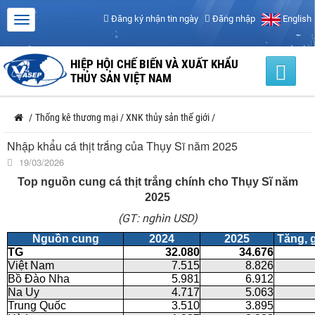
Đăng ký nhận tin ngày
Đăng nhập
English
HIỆP HỘI CHẾ BIẾN VÀ XUẤT KHẨU
THỦY SẢN VIỆT NAM
/
Thống kê thương mại
/
XNK thủy sản thế giới
/
Nhập khẩu cá thịt trắng của Thụy Sĩ năm 2025
19/03/2026
Top nguồn cung cá thịt trắng chính cho Thụy Sĩ năm
2025
(GT: nghìn USD)
Nguồn cung
2024
2025
Tăng, 
TG
32.080
34.676
Việt Nam
7.515
8.826
Bồ Đào Nha
5.981
6.912
Na Uy
4.717
5.063
Trung Quốc
3.510
3.895