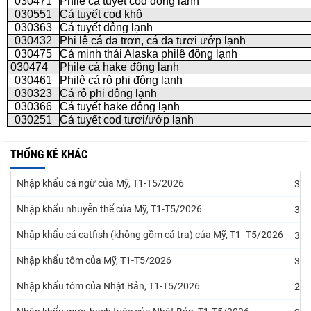
030471
Phile cá tuyết cod đông lạnh
030551
Cá tuyết cod khô
030363
Cá tuyết đông lạnh
030432
Phi lê cá da trơn, cá da tươi ướp lạnh
030475
Cá minh thái Alaska philê đông lạnh
030474
Phile cá hake đông lạnh
030461
Philê cá rô phi đông lạnh
030323
Cá rô phi đông lạnh
030366
Cá tuyết hake đông lạnh
030251
Cá tuyết cod tươi/ướp lạnh
THỐNG KÊ KHÁC
Nhập khẩu cá ngừ của Mỹ, T1-T5/2026
31/
Nhập khẩu nhuyễn thể của Mỹ, T1-T5/2026
31/
Nhập khẩu cá catfish (không gồm cá tra) của Mỹ, T1- T5/2026
31/
Nhập khẩu tôm của Mỹ, T1-T5/2026
31/
Nhập khẩu tôm của Nhật Bản, T1-T5/2026
24/