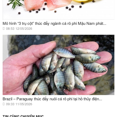
Mô hình “3 trụ cột” thúc đẩy ngành cá rô phi Mậu Nam phát...
08:53 12/05/2026
Brazil – Paraguay thúc đẩy nuôi cá rô phi tại hồ thủy điện...
09:33 11/05/2026
TIN CÙNG CHUYÊN MỤC