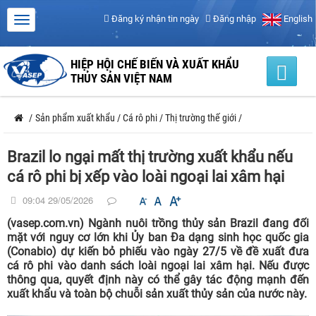
Đăng ký nhận tin ngày
Đăng nhập
English
HIỆP HỘI CHẾ BIẾN VÀ XUẤT KHẨU
THỦY SẢN VIỆT NAM
/
Sản phẩm xuất khẩu
/
Cá rô phi
/
Thị trường thế giới
/
Brazil lo ngại mất thị trường xuất khẩu nếu
cá rô phi bị xếp vào loài ngoại lai xâm hại
09:04 29/05/2026
(vasep.com.vn) Ngành nuôi trồng thủy sản Brazil đang đối
mặt với nguy cơ lớn khi Ủy ban Đa dạng sinh học quốc gia
(Conabio) dự kiến bỏ phiếu vào ngày 27/5 về đề xuất đưa
cá rô phi vào danh sách loài ngoại lai xâm hại. Nếu được
thông qua, quyết định này có thể gây tác động mạnh đến
xuất khẩu và toàn bộ chuỗi sản xuất thủy sản của nước này.