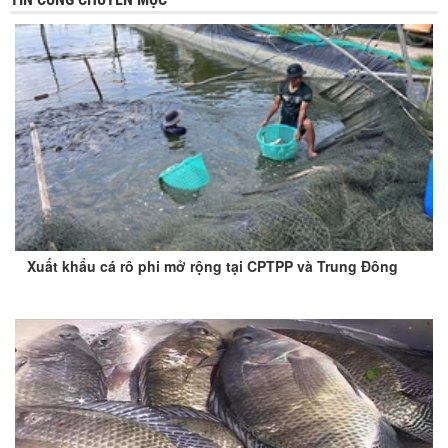
Xuất khẩu cá rô phi mở rộng tại CPTPP và Trung Đông