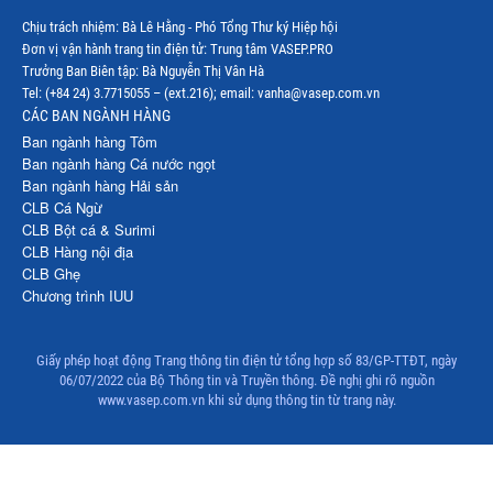
Chịu trách nhiệm: Bà Lê Hằng - Phó Tổng Thư ký Hiệp hội
Đơn vị vận hành trang tin điện tử: Trung tâm VASEP.PRO
Trưởng Ban Biên tập: Bà Nguyễn Thị Vân Hà
Tel: (+84 24) 3.7715055 – (ext.216); email: vanha@vasep.com.vn
CÁC BAN NGÀNH HÀNG
Ban ngành hàng Tôm
Ban ngành hàng Cá nước ngọt
Ban ngành hàng Hải sản
CLB Cá Ngừ
CLB Bột cá & Surimi
CLB Hàng nội địa
CLB Ghẹ
Chương trình IUU
Giấy phép hoạt động Trang thông tin điện tử tổng hợp số 83/GP-TTĐT, ngày
06/07/2022 của Bộ Thông tin và Truyền thông. Đề nghị ghi rõ nguồn
www.vasep.com.vn khi sử dụng thông tin từ trang này.