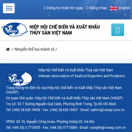
Đăng ký nhận tin ngày
Đăng nhập
English
HIỆP HỘI CHẾ BIẾN VÀ XUẤT KHẨU
THỦY SẢN VIỆT NAM
/
Nhuyễn thể hai mảnh vỏ
/
Hiệp hội Chế biến và Xuất khẩu Thuỷ sản Việt Nam
Vietnam Association of Seafood Exporters and Producers
Trang thông tin điện tử của Hiệp hội Chế biến và Xuất khẩu Thủy sản Việt Nam
(VASEP)
Cơ quan Chủ quản: Hiệp hội Chế biến và Xuất khẩu Thủy sản Việt Nam (VASEP)
Trụ sở: Số 7 đường Nguyễn Quý Cảnh, Phường Bình Trưng, Tp.Hồ Chí Minh
Tel: (+84) 28.628.10430 - Fax: (+84) 28.628.10437 - Email: vphcm@vasep.com.vn
VPĐD: Số 10, Nguyễn Công Hoan, Phường Giảng Võ, Hà Nội
Tel: (+84 24) 3.7715055 - Fax: (+84 24) 37715084 - Email: vasephn@vasep.com.vn