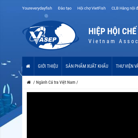
Youreverydayfish
Đào tạo
Hội chợ VietFish
CLB Hàng nội đ
HIỆP HỘI CHẾ
Vietnam Assoc
GIỚI THIỆU
SẢN PHẨM XUẤT KHẨU
THƯ VIỆN V
/
Ngành Cá tra Việt Nam
/