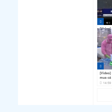
[Video]
hồi sau
05:50
[Video]
mua cá t
14:59