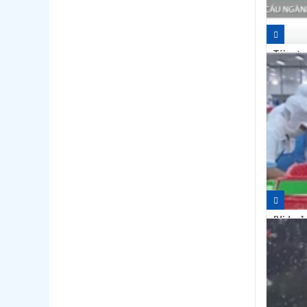
Tái cơ 
hướng h
14:50
[Video]
10:13