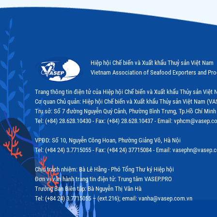
Hiệp hội Chế biến và Xuất khẩu Thuỷ sản Việt Nam
Vietnam Association of Seafood Exporters and Pr
Trang thông tin điện tử của Hiệp hội Chế biến và Xuất khẩu Thủy sản Việ
Cơ quan Chủ quản: Hiệp hội Chế biến và Xuất khẩu Thủy sản Việt Nam (VA
Trụ sở: Số 7 đường Nguyễn Quý Cảnh, Phường Bình Trưng, Tp.Hồ Chí Minh
Tel: (+84) 28.628.10430 - Fax: (+84) 28.628.10437 - Email: vphcm@vasep.c
VPĐD: Số 10, Nguyễn Công Hoan, Phường Giảng Võ, Hà Nội
Tel: (+84 24) 3.7715055 - Fax: (+84 24) 37715084 - Email: vasephn@vasep.
Chịu trách nhiệm: Bà Lê Hằng - Phó Tổng Thư ký Hiệp hội
Đơn vị vận hành trang tin điện tử: Trung tâm VASEP.PRO
Trưởng Ban Biên tập: Bà Nguyễn Thị Vân Hà
Tel: (+84 24) 3.7715055 – (ext.216); email: vanha@vasep.com.vn