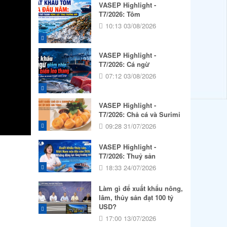
VASEP Highlight -
T7/2026: Tôm
10:13 03/08/2026
VASEP Highlight -
T7/2026: Cá ngừ
07:12 03/08/2026
VASEP Highlight -
T7/2026: Chả cá và Surimi
09:28 31/07/2026
VASEP Highlight -
T7/2026: Thuỷ sản
18:33 24/07/2026
Làm gì để xuất khẩu nông,
lâm, thủy sản đạt 100 tỷ
USD?
17:00 13/07/2026