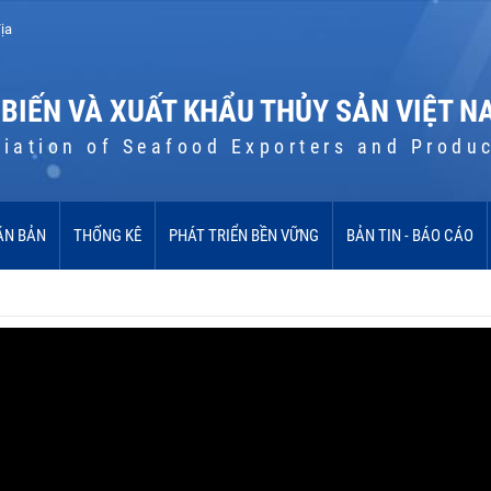
ịa
 BIẾN VÀ XUẤT KHẨU THỦY SẢN VIỆT N
iation of Seafood Exporters and Produ
ĂN BẢN
THỐNG KÊ
PHÁT TRIỂN BỀN VỮNG
BẢN TIN - BÁO CÁO