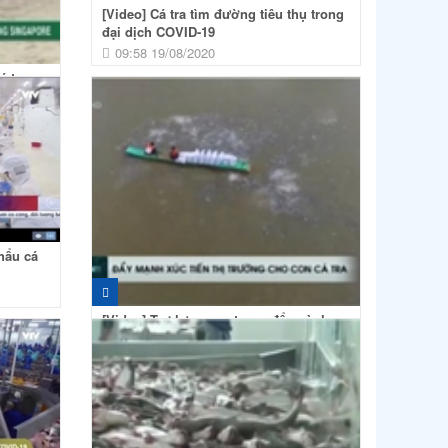
[Video] Cá tra tìm đường tiêu thụ trong
đại dịch COVID-19
09:58 19/08/2020
á tra
hẩu cá
[Video] Trợ lực quan trọng để ngành
hàng cá tra hồi phục và...
08:28 15/05/2020