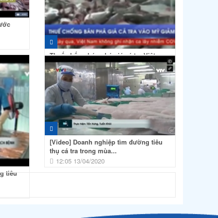
rước
Thuế chống bán phá giá cá tra Việt
Nam vào Mỹ giảm mạnh
10:34 07/05/2020
[Video] Doanh nghiệp tìm đường tiêu
thụ cá tra trong mùa...
12:05 13/04/2020
g tiêu