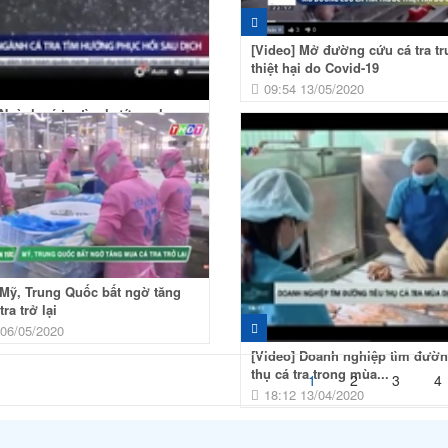
[Video] Mở đường cứu cá tra t
thiệt hại do Covid-19
09:54 13/05/2020
 Ngành cá tra tìm hướng phục
 dịch
 14/05/2020
 Mỹ, Trung Quốc bất ngờ tăng
ra trở lại
 06/05/2020
[Video] Doanh nghiệp tìm đườn
thụ cá tra trong mùa...
1
2
3
4
18:12 13/04/2020