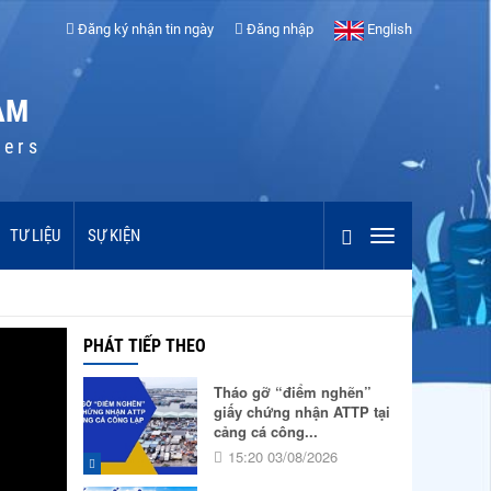
Đăng ký nhận tin ngày
Đăng nhập
English
AM
cers
TƯ LIỆU
SỰ KIỆN
PHÁT TIẾP THEO
Tháo gỡ “điểm nghẽn”
giấy chứng nhận ATTP tại
cảng cá công...
15:20 03/08/2026