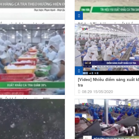
cấu ngành hàng cá tra theo
[Video] Tín hiệu vui xuất khẩu c
iện đại
sang Singapore
 18/12/2020
09:00 25/08/2020
[Video] Nhiều điểm sáng xuất k
tra
08:29 15/05/2020
 Xuất khẩu cá tra giảm 39%
 09/06/2020