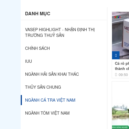
DANH MỤC
VASEP HIGHLIGHT - NHẬN ĐỊNH THỊ
TRƯỜNG THUỶ SẢN
CHÍNH SÁCH
IUU
Cá rô p
thành c
NGÀNH HẢI SẢN KHAI THÁC
09:50
THỦY SẢN CHUNG
NGÀNH CÁ TRA VIỆT NAM
NGÀNH TÔM VIỆT NAM