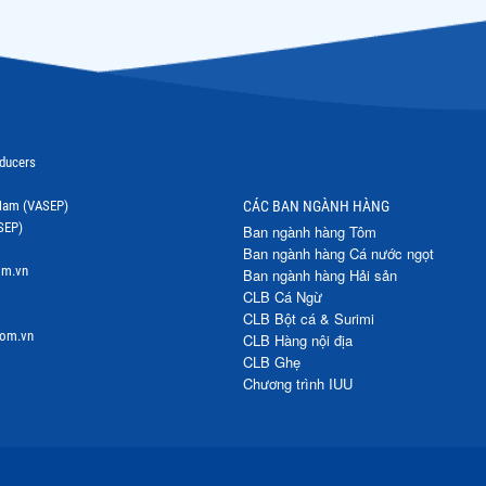
oducers
t Nam (VASEP)
CÁC BAN NGÀNH HÀNG
SEP)
Ban ngành hàng Tôm
Ban ngành hàng Cá nước ngọt
om.vn
Ban ngành hàng Hải sản
CLB Cá Ngừ
CLB Bột cá & Surimi
com.vn
CLB Hàng nội địa
CLB Ghẹ
Chương trình IUU