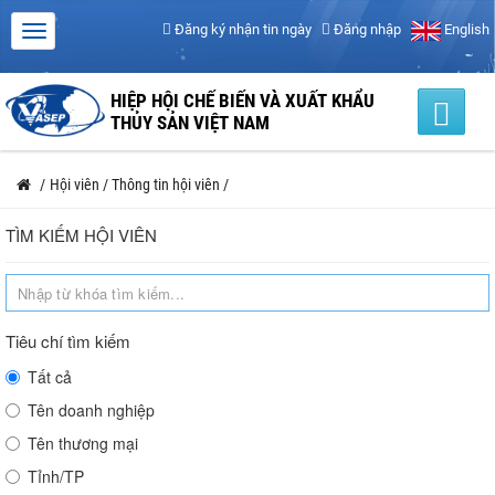
Đăng ký nhận tin ngày
Đăng nhập
English
HIỆP HỘI CHẾ BIẾN VÀ XUẤT KHẨU
THỦY SẢN VIỆT NAM
/
Hội viên
/
Thông tin hội viên
/
TÌM KIẾM HỘI VIÊN
Tiêu chí tìm kiếm
Tất cả
Tên doanh nghiệp
Tên thương mại
Tỉnh/TP