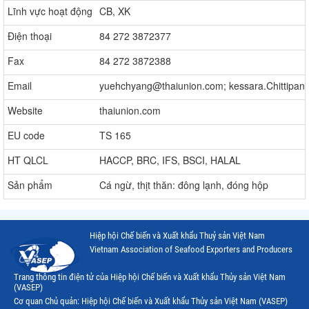
Lĩnh vực hoạt động
CB, XK
Điện thoại
84 272 3872377
Fax
84 272 3872388
Email
yuehchyang@thaiunion.com; kessara.Chittipan
Website
thaiunion.com
EU code
TS 165
HT QLCL
HACCP, BRC, IFS, BSCI, HALAL
Sản phẩm
Cá ngừ, thịt thăn: đông lạnh, đóng hộp
Hiệp hội Chế biến và Xuất khẩu Thuỷ sản Việt Nam
Vietnam Association of Seafood Exporters and Producers
Trang thông tin điện tử của Hiệp hội Chế biến và Xuất khẩu Thủy sản Việt Nam
(VASEP)
Cơ quan Chủ quản: Hiệp hội Chế biến và Xuất khẩu Thủy sản Việt Nam (VASEP)