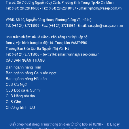
Trụ sở: Số 7 đường Nguyễn Quý Cảnh, Phường Bình Trưng, Tp.Hồ Chí Minh
Tel: (+84) 28.628.10430 - Fax: (+84) 28.628.10437 - Email: vphcm@vasep.com.vn
VPĐD: Số 10, Nguyễn Công Hoan, Phường Giảng Võ, Hà Nội
Tel: (+84 24) 3.7715055 - Fax: (+84 24) 37715084 - Email: vasephn@vasep.com.vn
Chịu trách nhiệm: Bà Lê Hằng - Phó Tổng Thư ký Hiệp hội
Đơn vị vận hành trang tin điện tử: Trung tâm VASEP.PRO
Trưởng Ban Biên tập: Bà Nguyễn Thị Vân Hà
Tel: (+84 24) 3.7715055 – (ext.216); email: vanha@vasep.com.vn
CÁC BAN NGÀNH HÀNG
Ban ngành hàng Tôm
Ban ngành hàng Cá nước ngọt
Ban ngành hàng Hải sản
CLB Cá Ngừ
CLB Bột cá & Surimi
CLB Hàng nội địa
CLB Ghẹ
Chương trình IUU
Giấy phép hoạt động Trang thông tin điện tử tổng hợp số 83/GP-TTĐT, ngày