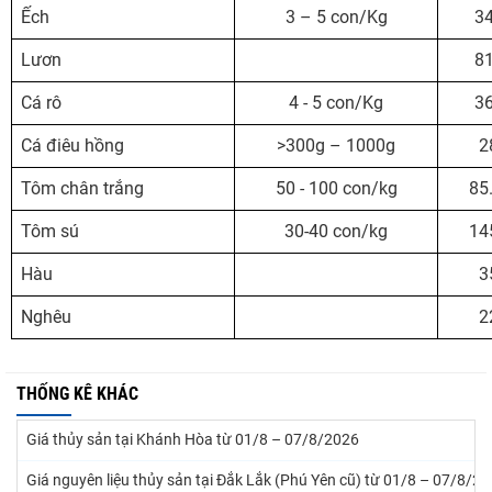
Ếch
3 – 5 con/Kg
34
Lươn
81
Cá rô
4 - 5 con/Kg
36
Cá điêu hồng
>300g – 1000g
2
Tôm chân trắng
50 - 100 con/kg
85
Tôm sú
30-40 con/kg
14
Hàu
3
Nghêu
2
THỐNG KÊ KHÁC
Giá thủy sản tại Khánh Hòa từ 01/8 – 07/8/2026
Giá nguyên liệu thủy sản tại Đắk Lắk (Phú Yên cũ) từ 01/8 – 07/8/2