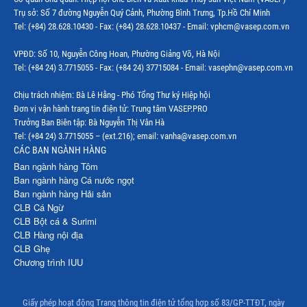
Trụ sở: Số 7 đường Nguyễn Quý Cảnh, Phường Bình Trưng, Tp.Hồ Chí Minh
Tel: (+84) 28.628.10430 - Fax: (+84) 28.628.10437 - Email: vphcm@vasep.com.vn
VPĐD: Số 10, Nguyễn Công Hoan, Phường Giảng Võ, Hà Nội
Tel: (+84 24) 3.7715055 - Fax: (+84 24) 37715084 - Email: vasephn@vasep.com.vn
Chịu trách nhiệm: Bà Lê Hằng - Phó Tổng Thư ký Hiệp hội
Đơn vị vận hành trang tin điện tử: Trung tâm VASEP.PRO
Trưởng Ban Biên tập: Bà Nguyễn Thị Vân Hà
Tel: (+84 24) 3.7715055 – (ext.216); email: vanha@vasep.com.vn
CÁC BAN NGÀNH HÀNG
Ban ngành hàng Tôm
Ban ngành hàng Cá nước ngọt
Ban ngành hàng Hải sản
CLB Cá Ngừ
CLB Bột cá & Surimi
CLB Hàng nội địa
CLB Ghẹ
Chương trình IUU
Giấy phép hoạt động Trang thông tin điện tử tổng hợp số 83/GP-TTĐT, ngày