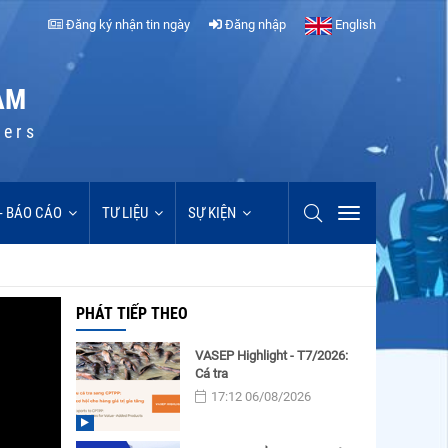
Đăng ký nhận tin ngày
Đăng nhập
English
AM
cers
 - BÁO CÁO
TƯ LIỆU
SỰ KIỆN
PHÁT TIẾP THEO
VASEP Highlight - T7/2026:
Cá tra
17:12 06/08/2026