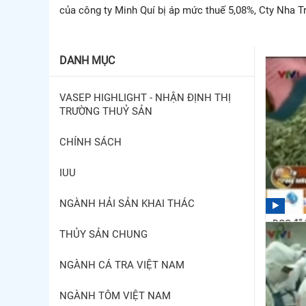
của công ty Minh Quí bị áp mức thuế 5,08%, Cty Nha Tr
DANH MỤC
VASEP HIGHLIGHT - NHẬN ĐỊNH THỊ
TRƯỜNG THUỶ SẢN
CHÍNH SÁCH
IUU
NGÀNH HẢI SẢN KHAI THÁC
DOC đã t
THỦY SẢN CHUNG
13:03
NGÀNH CÁ TRA VIỆT NAM
NGÀNH TÔM VIỆT NAM