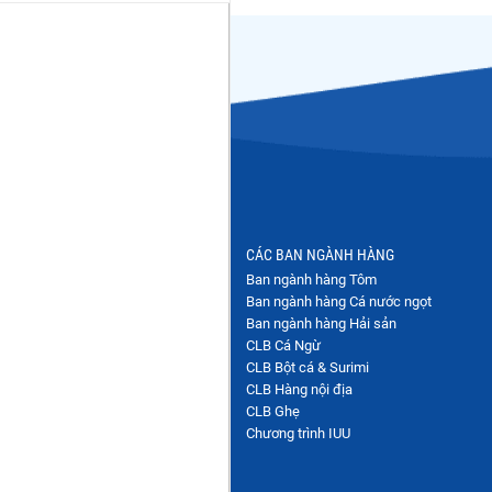
oducers
t Nam (VASEP)
CÁC BAN NGÀNH HÀNG
SEP)
Ban ngành hàng Tôm
Ban ngành hàng Cá nước ngọt
om.vn
Ban ngành hàng Hải sản
CLB Cá Ngừ
CLB Bột cá & Surimi
com.vn
CLB Hàng nội địa
CLB Ghẹ
Chương trình IUU