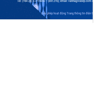
Tel: (+84 24) 3.7715055 – (ext.216); email: vanha@vasep.com.vn
Giấy phép hoạt động Trang thông tin điện tử tổng hợp