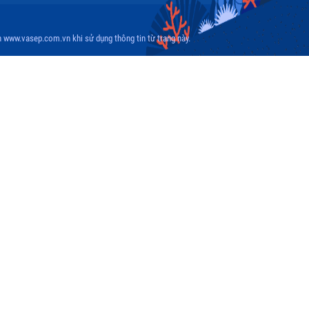
 www.vasep.com.vn khi sử dụng thông tin từ trang này.