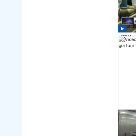
ITC Hoa 
vụ kiện c
13:00