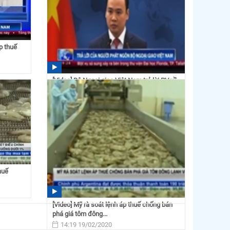
p thuế
[Video] Bộ Ngoại giao Việt Nam trả lời PV về
việc DOC áp...
06:27 21/02/2020
huế
[Video] Mỹ rà soát lệnh áp thuế chống bán
phá giá tôm đông...
14:19 19/02/2020