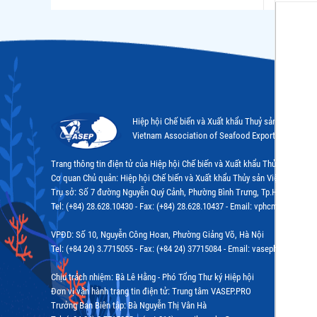
Hiệp hội Chế biến và Xuất khẩu Thuỷ sản Việt Nam
Vietnam Association of Seafood Exporters and Pr
Trang thông tin điện tử của Hiệp hội Chế biến và Xuất khẩu Thủy sản Việ
Cơ quan Chủ quản: Hiệp hội Chế biến và Xuất khẩu Thủy sản Việt Nam (VA
Trụ sở: Số 7 đường Nguyễn Quý Cảnh, Phường Bình Trưng, Tp.Hồ Chí Minh
Tel: (+84) 28.628.10430 - Fax: (+84) 28.628.10437 - Email: vphcm@vasep.c
VPĐD: Số 10, Nguyễn Công Hoan, Phường Giảng Võ, Hà Nội
Tel: (+84 24) 3.7715055 - Fax: (+84 24) 37715084 - Email: vasephn@vasep.
Chịu trách nhiệm: Bà Lê Hằng - Phó Tổng Thư ký Hiệp hội
Đơn vị vận hành trang tin điện tử: Trung tâm VASEP.PRO
Trưởng Ban Biên tập: Bà Nguyễn Thị Vân Hà