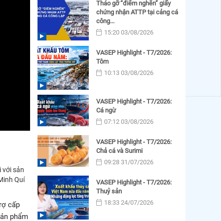
Tháo gỡ “điểm nghẽn” giấy
chứng nhận ATTP tại cảng cá
công...
15:20 03/08/2026
VASEP Highlight - T7/2026:
Tôm
10:13 03/08/2026
VASEP Highlight - T7/2026:
Cá ngừ
07:12 03/08/2026
VASEP Highlight - T7/2026:
Chả cá và Surimi
09:28 31/07/2026
 với sản
Minh Quí
VASEP Highlight - T7/2026:
Thuỷ sản
18:33 24/07/2026
rợ cấp
 sản phẩm