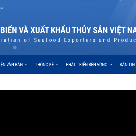
ịa
 BIẾN VÀ XUẤT KHẨU THỦY SẢN VIỆT N
iation of Seafood Exporters and Produ
IỆN VĂN BẢN
THỐNG KÊ
PHÁT TRIỂN BỀN VỮNG
BẢN TIN