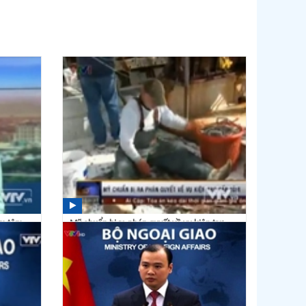
ẩm tôm
Mỹ chuẩn bị ra phán quyết về vụ kiện trợ
cấp tôm
13:01 21/02/2020