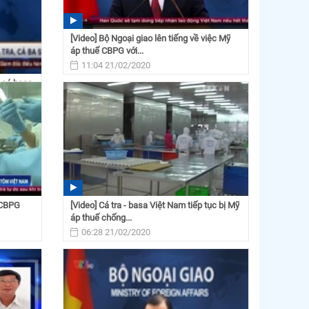
[Video] Bộ Ngoại giao lên tiếng về việc Mỹ
áp thuế CBPG với...
11:04 21/02/2020
, cá basa
 CBPG
[Video] Cá tra - basa Việt Nam tiếp tục bị Mỹ
áp thuế chống...
06:28 21/02/2020