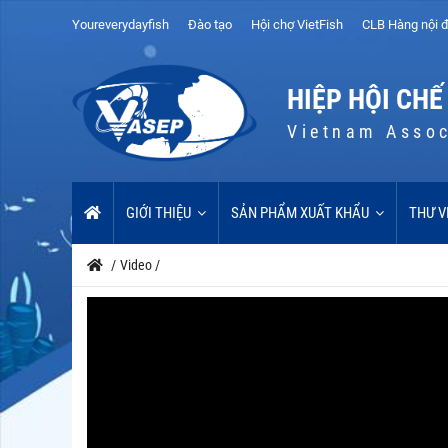
Youreverydayfish
Đào tạo
Hội chợ VietFish
CLB Hàng nội đ
HIỆP HỘI CHẾ
Vietnam Assoc
GIỚI THIỆU
SẢN PHẨM XUẤT KHẨU
THƯ V
/
Video
/