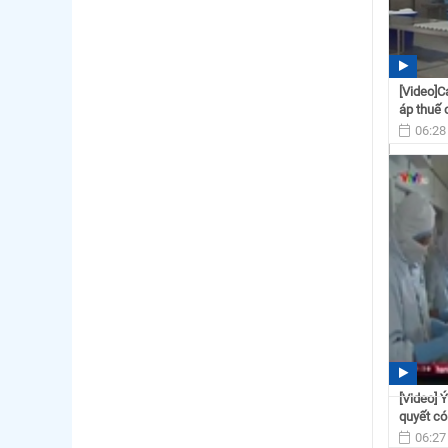
[Video]C
áp thuế 
06:28
[Video] 
quyết có 
06:27