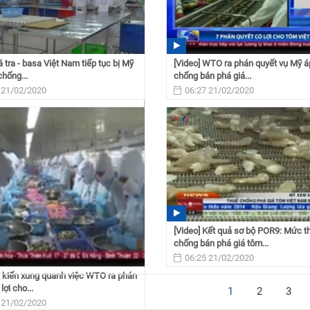
á tra - basa Việt Nam tiếp tục bị Mỹ
[Video] WTO ra phán quyết vụ Mỹ á
chống...
chống bán phá giá...
 21/02/2020
06:27 21/02/2020
[Video] Kết quả sơ bộ POR9: Mức t
chống bán phá giá tôm...
06:25 21/02/2020
Ý kiến xung quanh việc WTO ra phán
lợi cho...
1
2
3
 21/02/2020