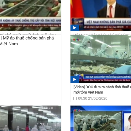
Kỳ phủ quyết quyết định cuối cùng
Việt Nam không bán phá giá cá tra
hống trợ...
12:58 21/02/2020
 21/02/2020
[Video] DOC đưa ra cách tính thuế
mới tôm Việt Nam
09:30 21/02/2020