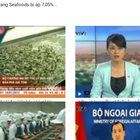
ang Seafoods bị áp 7,05%...
hụ lý đơn kiện bán phá giá tôm
Mỹ ra phán quyết sơ bộ về sản ph
đông lạnh Việt Nam
 21/02/2020
13:01 21/02/2020