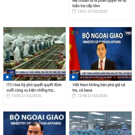
Mỹ chuẩn bị ra phán quyết về vụ
kiện trợ cấp tôm
13:01 21/02/2020
ITC Hoa Kỳ phủ quyết quyết định
Việt Nam không bán phá giá cá
cuối cùng vụ kiện chống trợ...
tra, cá basa
13:00 21/02/2020
12:58 21/02/2020