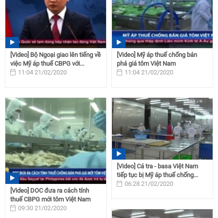
[Video] Bộ Ngoại giao lên tiếng về
[Video] Mỹ áp thuế chống bán
việc Mỹ áp thuế CBPG với...
phá giá tôm Việt Nam
11:04 21/02/2020
11:04 21/02/2020
[Video] Cá tra - basa Việt Nam
tiếp tục bị Mỹ áp thuế chống...
06:28 21/02/2020
[Video] DOC đưa ra cách tính
thuế CBPG mới tôm Việt Nam
09:30 21/02/2020