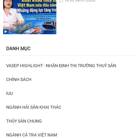
18:33 24/07/2026
DANH MỤC
VASEP HIGHLIGHT - NHẬN ĐỊNH THỊ TRƯỜNG THUỶ SẢN
CHÍNH SÁCH
IUU
NGÀNH HẢI SẢN KHAI THÁC
THỦY SẢN CHUNG
NGÀNH CÁ TRA VIỆT NAM