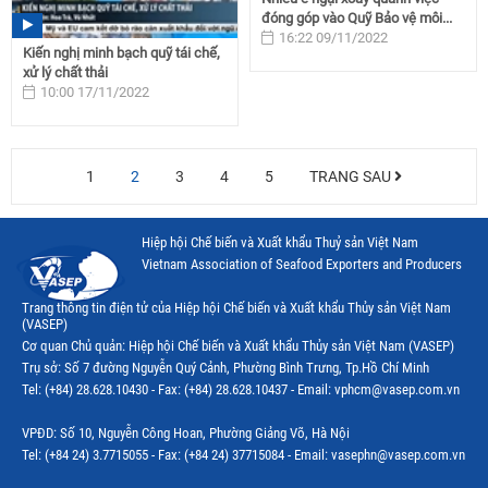
đóng góp vào Quỹ Bảo vệ môi...
16:22 09/11/2022
Kiến nghị minh bạch quỹ tái chế,
xử lý chất thải
10:00 17/11/2022
1
2
3
4
5
TRANG SAU
Hiệp hội Chế biến và Xuất khẩu Thuỷ sản Việt Nam
Vietnam Association of Seafood Exporters and Producers
Trang thông tin điện tử của Hiệp hội Chế biến và Xuất khẩu Thủy sản Việt Nam
(VASEP)
Cơ quan Chủ quản: Hiệp hội Chế biến và Xuất khẩu Thủy sản Việt Nam (VASEP)
Trụ sở: Số 7 đường Nguyễn Quý Cảnh, Phường Bình Trưng, Tp.Hồ Chí Minh
Tel: (+84) 28.628.10430 - Fax: (+84) 28.628.10437 - Email: vphcm@vasep.com.vn
VPĐD: Số 10, Nguyễn Công Hoan, Phường Giảng Võ, Hà Nội
Tel: (+84 24) 3.7715055 - Fax: (+84 24) 37715084 - Email: vasephn@vasep.com.vn