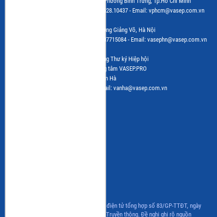
Trụ sở: Số 7 đường Nguyễn Quý Cảnh, Phường Bình Trưng, Tp.Hồ Chí Minh
Tel: (+84) 28.628.10430 - Fax: (+84) 28.628.10437 - Email: vphcm@vasep.com.vn
VPĐD: Số 10, Nguyễn Công Hoan, Phường Giảng Võ, Hà Nội
Tel: (+84 24) 3.7715055 - Fax: (+84 24) 37715084 - Email: vasephn@vasep.com.vn
Chịu trách nhiệm: Bà Lê Hằng - Phó Tổng Thư ký Hiệp hội
Đơn vị vận hành trang tin điện tử: Trung tâm VASEP.PRO
Trưởng Ban Biên tập: Bà Nguyễn Thị Vân Hà
Tel: (+84 24) 3.7715055 – (ext.216); email: vanha@vasep.com.vn
CÁC BAN NGÀNH HÀNG
Ban ngành hàng Tôm
Ban ngành hàng Cá nước ngọt
Ban ngành hàng Hải sản
CLB Cá Ngừ
CLB Bột cá & Surimi
CLB Hàng nội địa
CLB Ghẹ
Chương trình IUU
Giấy phép hoạt động Trang thông tin điện tử tổng hợp số 83/GP-TTĐT, ngày
06/07/2022 của Bộ Thông tin và Truyền thông. Đề nghị ghi rõ nguồn