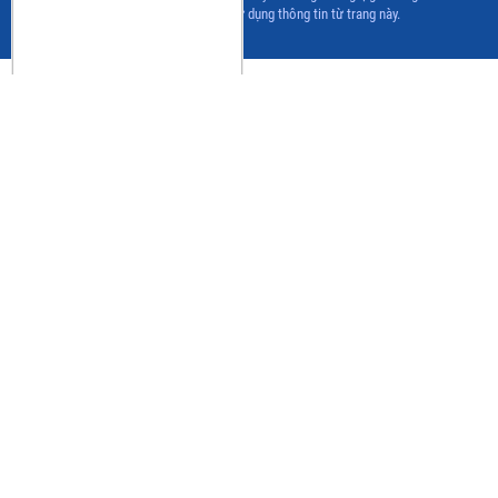
www.vasep.com.vn khi sử dụng thông tin từ trang này.