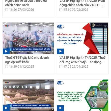
Nghị định 46 và quá trình điều
VASEP Highlight - T1/2025: Hoạt
chỉnh chính sách
động chính sách của VASEP –...
16:26 27/03/2026
15:30 06/02/2026
Thuế GTGT gây khó cho doanh
VASEP Highlight - T4/2025: Thuế
nghiệp xuất khẩu
đối ứng 46% từ Mỹ - Tác động...
16:39 01/12/2025
17:05 29/04/2025