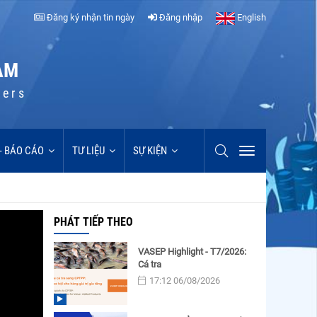
Đăng ký nhận tin ngày
Đăng nhập
English
AM
cers
 - BÁO CÁO
TƯ LIỆU
SỰ KIỆN
PHÁT TIẾP THEO
VASEP Highlight - T7/2026:
Cá tra
17:12 06/08/2026