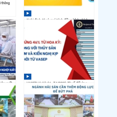
i thông
Nghị định 46 và quá trình điều chỉnh chính
sách
16:26 27/03/2026
iệp xuất
VASEP Highlight - T4/2025: Thuế đối ứng
46% từ Mỹ - Tác động...
17:05 29/04/2025