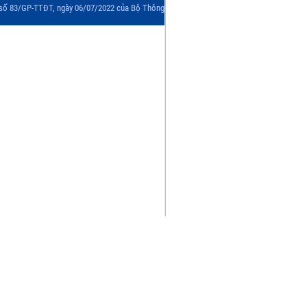
 số 83/GP-TTĐT, ngày 06/07/2022 của Bộ Thông tin và Truyền thông. Đề nghị ghi rõ nguồn