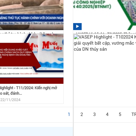
g thủ tục hành chính với Doanh
VASEP Highlight - T3/2025: Thông 
06/2025/TT-BTNMT - ban...
 17/03/2025
10:00 17/03/2025
ghlight - T11/2024: Kiến nghị mở
o sát, đánh...
 22/11/2024
1
2
3
4
5
T