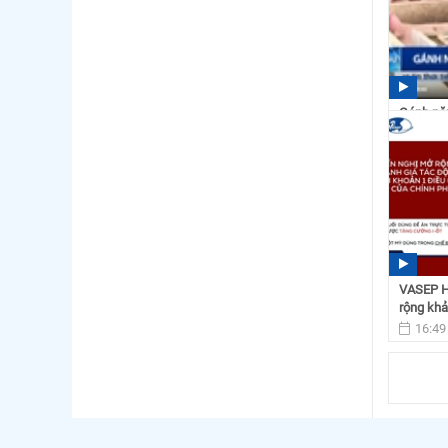
Gánh nặn
nghiệp
15:49
VASEP Hi
rộng khả
16:49