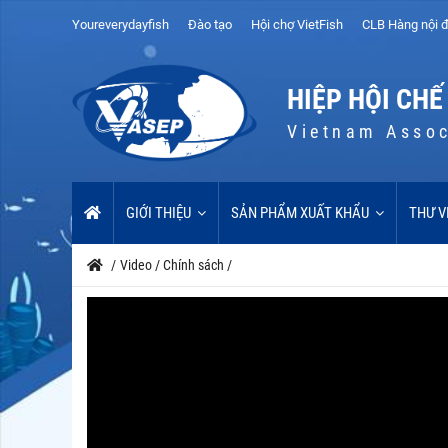
Youreverydayfish
Đào tạo
Hội chợ VietFish
CLB Hàng nội đ
HIỆP HỘI CHẾ
Vietnam Assoc
GIỚI THIỆU
SẢN PHẨM XUẤT KHẨU
THƯ V
/
Video
/
Chính sách
/