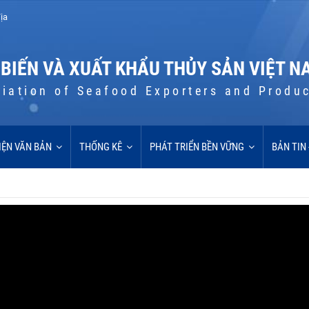
ịa
 BIẾN VÀ XUẤT KHẨU THỦY SẢN VIỆT N
iation of Seafood Exporters and Produ
IỆN VĂN BẢN
THỐNG KÊ
PHÁT TRIỂN BỀN VỮNG
BẢN TIN