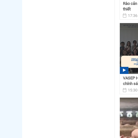
Rào cản 
thiết
17:36
VASEP Hi
chính sá
15:30