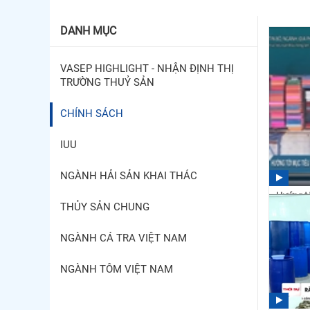
DANH MỤC
VASEP HIGHLIGHT - NHẬN ĐỊNH THỊ
TRƯỜNG THUỶ SẢN
CHÍNH SÁCH
IUU
NGÀNH HẢI SẢN KHAI THÁC
Hướng tớ
THỦY SẢN CHUNG
thủy sản
16:20
NGÀNH CÁ TRA VIỆT NAM
NGÀNH TÔM VIỆT NAM