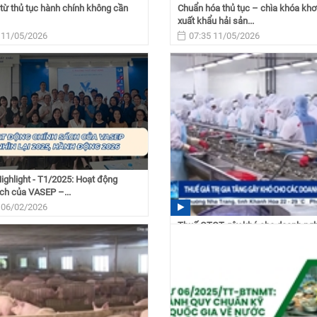
từ thủ tục hành chính không cần
Chuẩn hóa thủ tục – chìa khóa khơ
xuất khẩu hải sản...
 11/05/2026
07:35 11/05/2026
ghlight - T1/2025: Hoạt động
ch của VASEP –...
 06/02/2026
Thuế GTGT gây khó cho doanh ngh
khẩu
16:39 01/12/2025