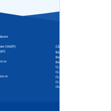
oducers
t Nam (VASEP)
CÁC BAN NGÀNH HÀNG
SEP)
Ban ngành hàng Tôm
Ban ngành hàng Cá nước ngọt
om.vn
Ban ngành hàng Hải sản
CLB Cá Ngừ
CLB Bột cá & Surimi
com.vn
CLB Hàng nội địa
CLB Ghẹ
Chương trình IUU