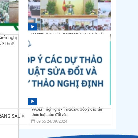
tư
VASEP Highlight - T2/2025: Ngành hải sản
cần thêm động lực...
16:15 25/02/2025
VASEP Highlight - T9/2024: Góp ý các dự
thảo luật sửa đổi và...
RANG SAU
09:55 24/09/2024