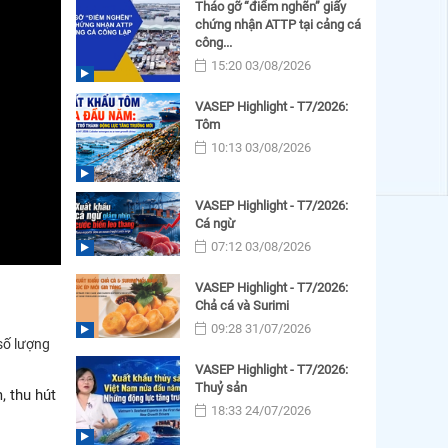
Tháo gỡ “điểm nghẽn” giấy
chứng nhận ATTP tại cảng cá
công...
15:20 03/08/2026
VASEP Highlight - T7/2026:
Tôm
10:13 03/08/2026
VASEP Highlight - T7/2026:
Cá ngừ
07:12 03/08/2026
VASEP Highlight - T7/2026:
Chả cá và Surimi
09:28 31/07/2026
số lượng
VASEP Highlight - T7/2026:
Thuỷ sản
, thu hút
18:33 24/07/2026