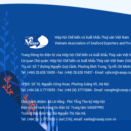
Hiệp hội Chế biến và Xuất khẩu Thuỷ sản Việt Nam
Vietnam Association of Seafood Exporters and Pr
Trang thông tin điện tử của Hiệp hội Chế biến và Xuất khẩu Thủy sản Việ
Cơ quan Chủ quản: Hiệp hội Chế biến và Xuất khẩu Thủy sản Việt Nam (VA
Trụ sở: Số 7 đường Nguyễn Quý Cảnh, Phường Bình Trưng, Tp.Hồ Chí Minh
Tel: (+84) 28.628.10430 - Fax: (+84) 28.628.10437 - Email: vphcm@vasep.c
VPĐD: Số 10, Nguyễn Công Hoan, Phường Giảng Võ, Hà Nội
Tel: (+84 24) 3.7715055 - Fax: (+84 24) 37715084 - Email: vasephn@vasep.
Chịu trách nhiệm: Bà Lê Hằng - Phó Tổng Thư ký Hiệp hội
Đơn vị vận hành trang tin điện tử: Trung tâm VASEP.PRO
Trưởng Ban Biên tập: Bà Nguyễn Thị Vân Hà
Tel: (+84 24) 3.7715055 – (ext.216); email: vanha@vasep.com.vn