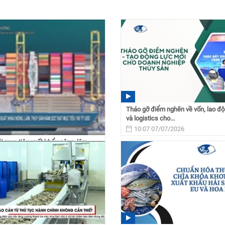
Tháo gỡ điểm nghẽn về vốn, lao độ
và logistics cho...
10:07 07/07/2026
i mục tiêu xuất khẩu nông, lâm,
 năm 2027...
 10/07/2026