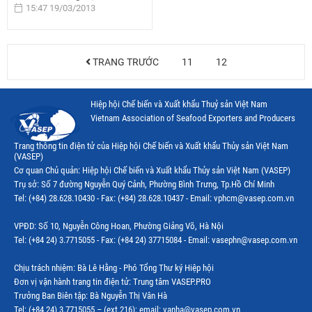
15:47 19/03/2013
TRANG TRƯỚC
11
12
Hiệp hội Chế biến và Xuất khẩu Thuỷ sản Việt Nam
Vietnam Association of Seafood Exporters and Producers
Trang thông tin điện tử của Hiệp hội Chế biến và Xuất khẩu Thủy sản Việt Nam
(VASEP)
Cơ quan Chủ quản: Hiệp hội Chế biến và Xuất khẩu Thủy sản Việt Nam (VASEP)
Trụ sở: Số 7 đường Nguyễn Quý Cảnh, Phường Bình Trưng, Tp.Hồ Chí Minh
Tel: (+84) 28.628.10430 - Fax: (+84) 28.628.10437 - Email: vphcm@vasep.com.vn
VPĐD: Số 10, Nguyễn Công Hoan, Phường Giảng Võ, Hà Nội
Tel: (+84 24) 3.7715055 - Fax: (+84 24) 37715084 - Email: vasephn@vasep.com.vn
Chịu trách nhiệm: Bà Lê Hằng - Phó Tổng Thư ký Hiệp hội
Đơn vị vận hành trang tin điện tử: Trung tâm VASEP.PRO
Trưởng Ban Biên tập: Bà Nguyễn Thị Vân Hà
Tel: (+84 24) 3.7715055 – (ext.216); email: vanha@vasep.com.vn