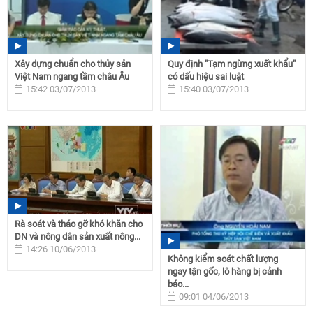
Xây dựng chuẩn cho thủy sản
Quy định "Tạm ngừng xuất khẩu"
Việt Nam ngang tầm châu Âu
có dấu hiệu sai luật
15:42 03/07/2013
15:40 03/07/2013
Rà soát và tháo gỡ khó khăn cho
DN và nông dân sản xuất nông...
14:26 10/06/2013
Không kiểm soát chất lượng
ngay tận gốc, lô hàng bị cảnh
báo...
09:01 04/06/2013