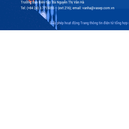
Trưởng Ban Biên tập: Bà Nguyễn Thị Vân Hà
Tel: (+84 24) 3.7715055 – (ext.216); email: vanha@vasep.com.vn
Giấy phép hoạt động Trang thông tin điện tử tổng hợp