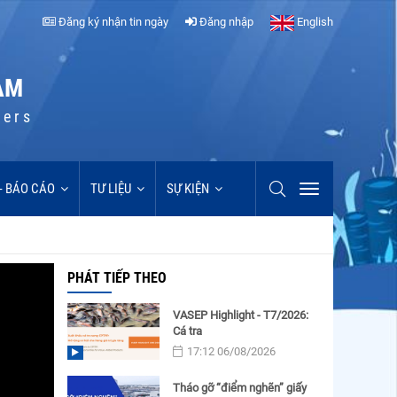
Đăng ký nhận tin ngày
Đăng nhập
English
AM
cers
 - BÁO CÁO
TƯ LIỆU
SỰ KIỆN
PHÁT TIẾP THEO
VASEP Highlight - T7/2026:
Cá tra
17:12 06/08/2026
Tháo gỡ “điểm nghẽn” giấy