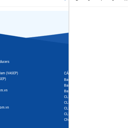
oducers
t Nam (VASEP)
CÁC BAN NGÀNH HÀNG
SEP)
Ban ngành hàng Tôm
Ban ngành hàng Cá nước ngọt
om.vn
Ban ngành hàng Hải sản
CLB Cá Ngừ
CLB Bột cá & Surimi
com.vn
CLB Hàng nội địa
CLB Ghẹ
Chương trình IUU