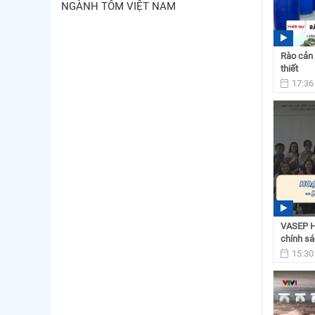
NGÀNH TÔM VIỆT NAM
Rào cản 
thiết
17:36
VASEP Hi
chính sá
15:30