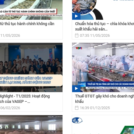
từ thủ tục hành chính không cần
Chuẩn hóa thủ tục – chìa khóa khơ
xuất khẩu hải sản...
 11/05/2026
07:35 11/05/2026
ghlight - T1/2025: Hoạt động
Thuế GTGT gây khó cho doanh ngh
ch của VASEP –...
khẩu
 06/02/2026
16:39 01/12/2025