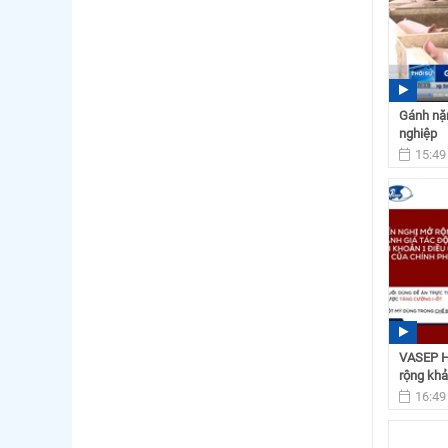
Gánh nặn
nghiệp
15:49
VASEP Hi
rộng khả
16:49