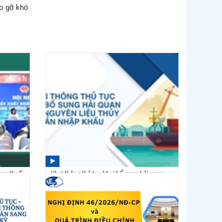
áo gỡ khó
ng, thuế
Khơi thông thủ tục khai bổ sung hải quan
cho nguyên liệu...
14:49 27/05/2026