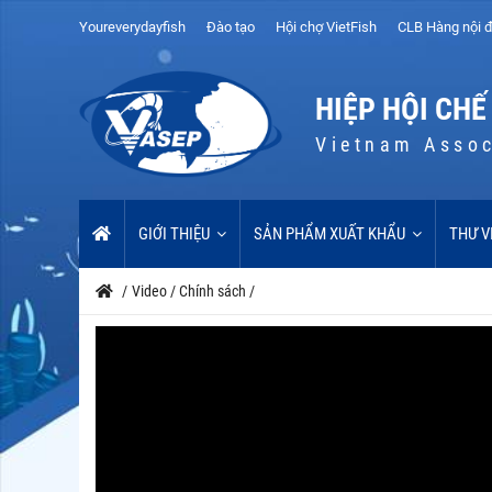
Youreverydayfish
Đào tạo
Hội chợ VietFish
CLB Hàng nội đ
HIỆP HỘI CHẾ
Vietnam Assoc
GIỚI THIỆU
SẢN PHẨM XUẤT KHẨU
THƯ V
/
Video
/
Chính sách
/