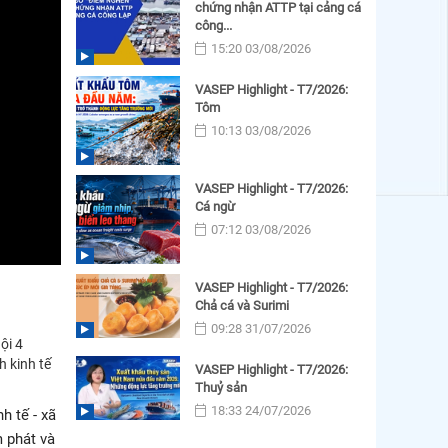
chứng nhận ATTP tại cảng cá
công...
15:20 03/08/2026
VASEP Highlight - T7/2026:
Tôm
10:13 03/08/2026
VASEP Highlight - T7/2026:
Cá ngừ
07:12 03/08/2026
VASEP Highlight - T7/2026:
Chả cá và Surimi
09:28 31/07/2026
ội 4
h kinh tế
VASEP Highlight - T7/2026:
Thuỷ sản
18:33 24/07/2026
h tế - xã
m phát và