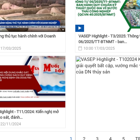
g thủ tục hành chính với Doanh
VASEP Highlight - T3/2025: Thông 
06/2025/TT-BTNMT - ban...
 17/03/2025
10:00 17/03/2025
ghlight - T11/2024: Kiến nghị mở
o sát, đánh...
 22/11/2024
1
2
3
4
5
T