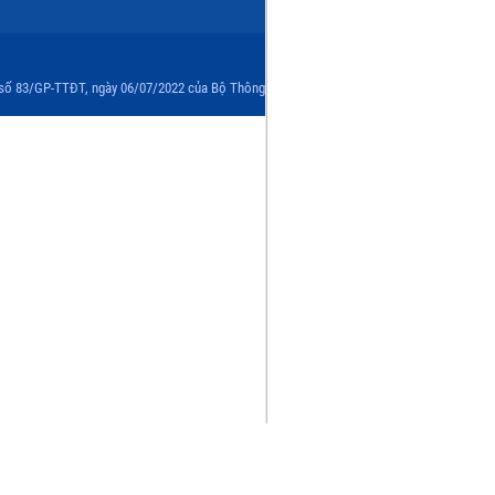
 số 83/GP-TTĐT, ngày 06/07/2022 của Bộ Thông tin và Truyền thông. Đề nghị ghi rõ nguồn