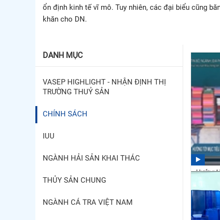
ổn định kinh tế vĩ mô. Tuy nhiên, các đại biểu cũng b
khăn cho DN.
DANH MỤC
VASEP HIGHLIGHT - NHẬN ĐỊNH THỊ
TRƯỜNG THUỶ SẢN
CHÍNH SÁCH
IUU
NGÀNH HẢI SẢN KHAI THÁC
Hướng tớ
THỦY SẢN CHUNG
thủy sản
16:20
NGÀNH CÁ TRA VIỆT NAM