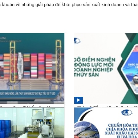
ăn khoăn về những giải pháp để khôi phục sản xuất kinh doanh và th
i mục tiêu xuất khẩu nông, lâm,
Tháo gỡ điểm nghẽn về vốn, lao độ
 năm 2027...
và logistics cho...
 10/07/2026
10:07 07/07/2026