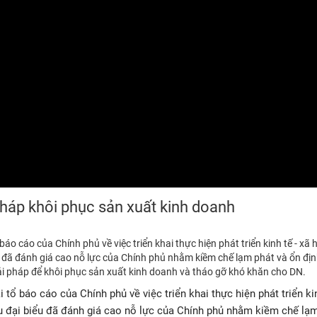
pháp khôi phục sản xuất kinh doanh
áo cáo của Chính phủ về việc triển khai thực hiện phát triển kinh tế - xã h
u đã đánh giá cao nỗ lực của Chính phủ nhằm kiềm chế lạm phát và ổn địn
iải pháp để khôi phục sản xuất kinh doanh và tháo gỡ khó khăn cho DN.
tổ báo cáo của Chính phủ về việc triển khai thực hiện phát triển kin
ều đại biểu đã đánh giá cao nỗ lực của Chính phủ nhằm kiềm chế lạ