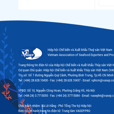
Hiệp hội Chế biến và Xuất khẩu Thuỷ sản Việt Nam
Vietnam Association of Seafood Exporters and Pr
Trang thông tin điện tử của Hiệp hội Chế biến và Xuất khẩu Thủy sản Việ
Cơ quan Chủ quản: Hiệp hội Chế biến và Xuất khẩu Thủy sản Việt Nam (VA
Trụ sở: Số 7 đường Nguyễn Quý Cảnh, Phường Bình Trưng, Tp.Hồ Chí Minh
Tel: (+84) 28.628.10430 - Fax: (+84) 28.628.10437 - Email: vphcm@vasep.c
VPĐD: Số 10, Nguyễn Công Hoan, Phường Giảng Võ, Hà Nội
Tel: (+84 24) 3.7715055 - Fax: (+84 24) 37715084 - Email: vasephn@vasep.
Chịu trách nhiệm: Bà Lê Hằng - Phó Tổng Thư ký Hiệp hội
Đơn vị vận hành trang tin điện tử: Trung tâm VASEP.PRO