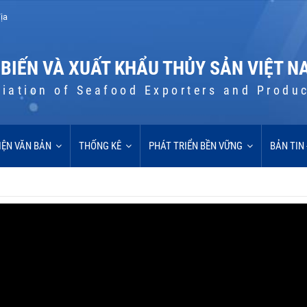
ịa
 BIẾN VÀ XUẤT KHẨU THỦY SẢN VIỆT N
iation of Seafood Exporters and Produ
IỆN VĂN BẢN
THỐNG KÊ
PHÁT TRIỂN BỀN VỮNG
BẢN TIN