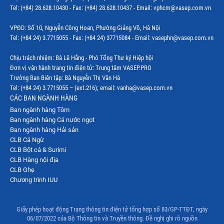
Tel: (+84) 28.628.10430 - Fax: (+84) 28.628.10437 - Email: vphcm@vasep.com.vn
VPĐD: Số 10, Nguyễn Công Hoan, Phường Giảng Võ, Hà Nội
Tel: (+84 24) 3.7715055 - Fax: (+84 24) 37715084 - Email: vasephn@vasep.com.vn
Chịu trách nhiệm: Bà Lê Hằng - Phó Tổng Thư ký Hiệp hội
Đơn vị vận hành trang tin điện tử: Trung tâm VASEP.PRO
Trưởng Ban Biên tập: Bà Nguyễn Thị Vân Hà
Tel: (+84 24) 3.7715055 – (ext.216); email: vanha@vasep.com.vn
CÁC BAN NGÀNH HÀNG
Ban ngành hàng Tôm
Ban ngành hàng Cá nước ngọt
Ban ngành hàng Hải sản
CLB Cá Ngừ
CLB Bột cá & Surimi
CLB Hàng nội địa
CLB Ghẹ
Chương trình IUU
Giấy phép hoạt động Trang thông tin điện tử tổng hợp số 83/GP-TTĐT, ngày
06/07/2022 của Bộ Thông tin và Truyền thông. Đề nghị ghi rõ nguồn