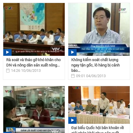
Rà soát và tháo gỡ khó khăn cho
Không kiểm soát chất lượng
DN và nông dân sản xuất nông...
ngay tận gốc, lô hàng bị cảnh
14:26 10/06/2013
báo...
09:01 04/06/2013
Đại biểu Quốc hội băn khoăn về