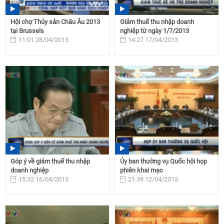
Hội chợ Thủy sản Châu Âu 2013
Giảm thuế thu nhập doanh
tại Brussels
nghiệp từ ngày 1/7/2013
11:01 28/04/2013
14:27 17/04/2013
Góp ý về giảm thuế thu nhập
Ủy ban thường vụ Quốc hội họp
doanh nghiệp
phiên khai mạc
15:32 16/04/2013
21:39 12/04/2013