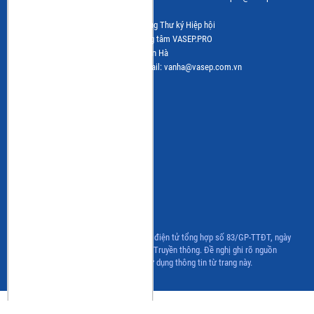
Chịu trách nhiệm: Bà Lê Hằng - Phó Tổng Thư ký Hiệp hội
Đơn vị vận hành trang tin điện tử: Trung tâm VASEP.PRO
Trưởng Ban Biên tập: Bà Nguyễn Thị Vân Hà
Tel: (+84 24) 3.7715055 – (ext.216); email: vanha@vasep.com.vn
CÁC BAN NGÀNH HÀNG
Ban ngành hàng Tôm
Ban ngành hàng Cá nước ngọt
Ban ngành hàng Hải sản
CLB Cá Ngừ
CLB Bột cá & Surimi
CLB Hàng nội địa
CLB Ghẹ
Chương trình IUU
Giấy phép hoạt động Trang thông tin điện tử tổng hợp số 83/GP-TTĐT, ngày
06/07/2022 của Bộ Thông tin và Truyền thông. Đề nghị ghi rõ nguồn
www.vasep.com.vn khi sử dụng thông tin từ trang này.