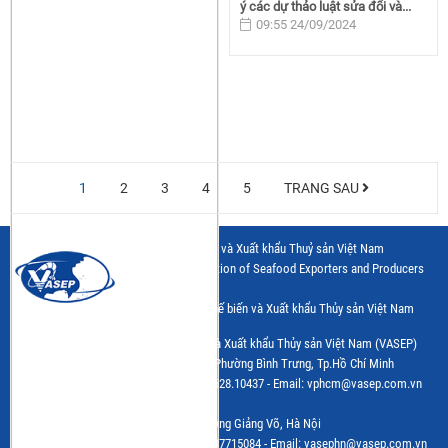
ý các dự thảo luật sửa đổi và...
09:55 24/09/2024
1
2
3
4
5
TRANG SAU
Hiệp hội Chế biến và Xuất khẩu Thuỷ sản Việt Nam
Vietnam Association of Seafood Exporters and Producers
Trang thông tin điện tử của Hiệp hội Chế biến và Xuất khẩu Thủy sản Việt Nam
(VASEP)
Cơ quan Chủ quản: Hiệp hội Chế biến và Xuất khẩu Thủy sản Việt Nam (VASEP)
Trụ sở: Số 7 đường Nguyễn Quý Cảnh, Phường Bình Trưng, Tp.Hồ Chí Minh
Tel: (+84) 28.628.10430 - Fax: (+84) 28.628.10437 - Email: vphcm@vasep.com.vn
VPĐD: Số 10, Nguyễn Công Hoan, Phường Giảng Võ, Hà Nội
Tel: (+84 24) 3.7715055 - Fax: (+84 24) 37715084 - Email: vasephn@vasep.com.vn