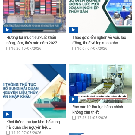
Hướng tới mục tiêu xuất khẩu
Tháo gỡ điểm nghẽn về vốn, lao
nông, lâm, thủy sản năm 2027...
động, thuế và logistics cho...
16:20 10/07/2026
10:07 07/07/2026
Rào cản từ thủ tục hành chính
không cần thiết
17:36 11/05/2026
Khơi thông thủ tục khai bổ sung
hải quan cho nguyên liệu...
14:49 27/05/2026