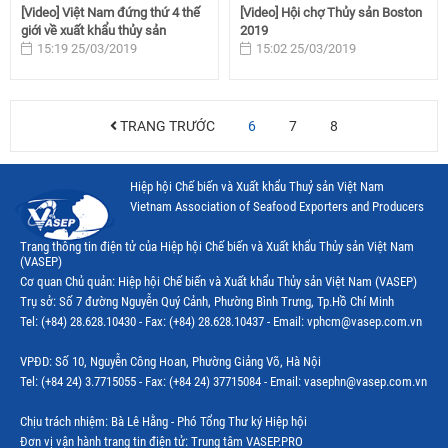
[Video] Việt Nam đứng thứ 4 thế
[Video] Hội chợ Thủy sản Boston
giới về xuất khẩu thủy sản
2019
15:19 25/03/2019
15:02 25/03/2019
TRANG TRƯỚC
6
7
8
Hiệp hội Chế biến và Xuất khẩu Thuỷ sản Việt Nam
Vietnam Association of Seafood Exporters and Producers
Trang thông tin điện tử của Hiệp hội Chế biến và Xuất khẩu Thủy sản Việt Nam
(VASEP)
Cơ quan Chủ quản: Hiệp hội Chế biến và Xuất khẩu Thủy sản Việt Nam (VASEP)
Trụ sở: Số 7 đường Nguyễn Quý Cảnh, Phường Bình Trưng, Tp.Hồ Chí Minh
Tel: (+84) 28.628.10430 - Fax: (+84) 28.628.10437 - Email: vphcm@vasep.com.vn
VPĐD: Số 10, Nguyễn Công Hoan, Phường Giảng Võ, Hà Nội
Tel: (+84 24) 3.7715055 - Fax: (+84 24) 37715084 - Email: vasephn@vasep.com.vn
Chịu trách nhiệm: Bà Lê Hằng - Phó Tổng Thư ký Hiệp hội
Đơn vị vận hành trang tin điện tử: Trung tâm VASEP.PRO