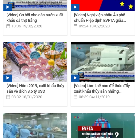
[Video] Cơ hội cho các nước xuất
[Video] Nghị viện châu Âu phê
khẩu cá thịt trắng
chuẩn Hiệp định EVFTA giữa...
13:06 19/02/2020
09:24 13/02/2020
[Video] Năm 2019, xuất khẩu thủy
[Video] Làm thế nào để thúc đẩy
sản về đích 8,6 tỷ USD
xuất khẩu thủy sản những...
08:32 18/01/2020
08:39 04/11/2019