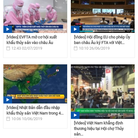
[Video] EVFTA mở cơ hội xuất
[Video] Hội đồng EU cho phép Ủy
khẩu thủy sản vào châu Âu
ban châu Âu ký FTA với Việt...
12:43 02/07/2019
10:10 26/06/2019
[Video] Nhật Bản dẫn đầu nhập
khẩu thủy sản Việt Nam trong 4...
10:06 10/06/2019
[Video] Việt Nam khẳng định
thương hiệu tại Hội chợ Thủy
sản...