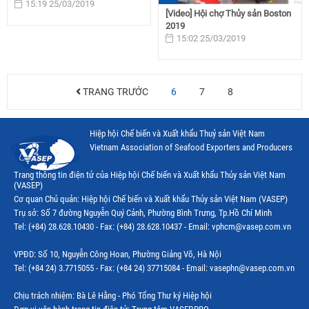
15:19 25/03/2019
[Video] Hội chợ Thủy sản Boston
2019
15:02 25/03/2019
TRANG TRƯỚC
6
7
8
Hiệp hội Chế biến và Xuất khẩu Thuỷ sản Việt Nam
Vietnam Association of Seafood Exporters and Producers
Trang thông tin điện tử của Hiệp hội Chế biến và Xuất khẩu Thủy sản Việt Nam
(VASEP)
Cơ quan Chủ quản: Hiệp hội Chế biến và Xuất khẩu Thủy sản Việt Nam (VASEP)
Trụ sở: Số 7 đường Nguyễn Quý Cảnh, Phường Bình Trưng, Tp.Hồ Chí Minh
Tel: (+84) 28.628.10430 - Fax: (+84) 28.628.10437 - Email: vphcm@vasep.com.vn
VPĐD: Số 10, Nguyễn Công Hoan, Phường Giảng Võ, Hà Nội
Tel: (+84 24) 3.7715055 - Fax: (+84 24) 37715084 - Email: vasephn@vasep.com.vn
Chịu trách nhiệm: Bà Lê Hằng - Phó Tổng Thư ký Hiệp hội