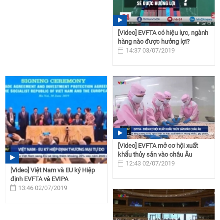
[Video] EVFTA có hiệu lực, ngành
hàng nào được hưởng lợi?
14:37 03/07/2019
[Video] EVFTA mở cơ hội xuất
khẩu thủy sản vào châu Âu
12:43 02/07/2019
[Video] Việt Nam và EU ký Hiệp
định EVFTA và EVIPA
13:46 02/07/2019