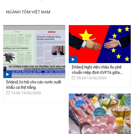
NGÀNH TÔM VIỆT NAM
[Video] Nghị viện châu Âu phê
chuẩn Hiệp định EVFTA giữa...
09:24 13/02/2020
[Video] Cơ hội cho các nước xuất
khẩu cá thịt trắng
13:06 19/02/2020