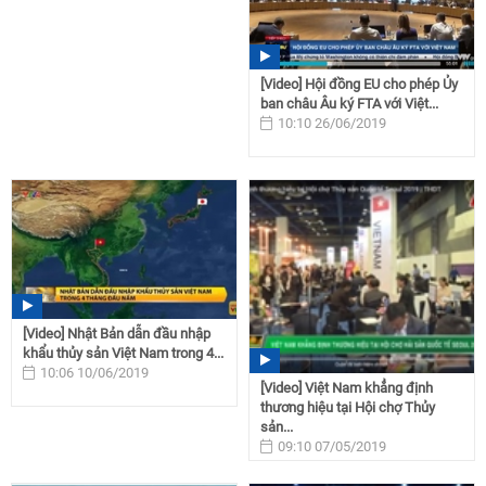
[Video] Hội đồng EU cho phép Ủy
ban châu Âu ký FTA với Việt...
10:10 26/06/2019
[Video] Nhật Bản dẫn đầu nhập
khẩu thủy sản Việt Nam trong 4...
10:06 10/06/2019
[Video] Việt Nam khẳng định
thương hiệu tại Hội chợ Thủy
sản...
09:10 07/05/2019