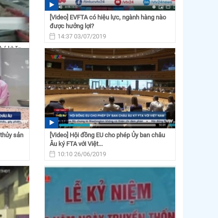
[Video] EVFTA có hiệu lực, ngành hàng nào
được hưởng lợi?
14:37 03/07/2019
khó khăn
 thủy sản
[Video] Hội đồng EU cho phép Ủy ban châu
Âu ký FTA với Việt...
10:10 26/06/2019