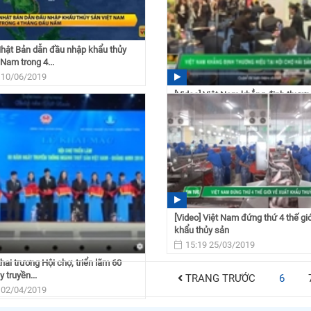
Nhật Bản dẫn đầu nhập khẩu thủy
 Nam trong 4...
 10/06/2019
[Video] Việt Nam khẳng định thương
Hội chợ Thủy sản...
09:10 07/05/2019
[Video] Việt Nam đứng thứ 4 thế giớ
khẩu thủy sản
15:19 25/03/2019
Khai trương Hội chợ, triển lãm 60
 truyền...
TRANG TRƯỚC
6
 02/04/2019