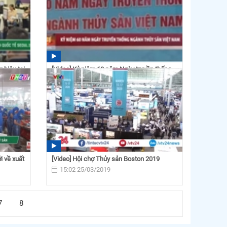
 hiệu tại
[Video] Kỷ niệm 60 năm Ngày truyền thống
ngành Thủy sản Việt...
08:57 02/04/2019
i về xuất
[Video] Hội chợ Thủy sản Boston 2019
15:02 25/03/2019
7
8