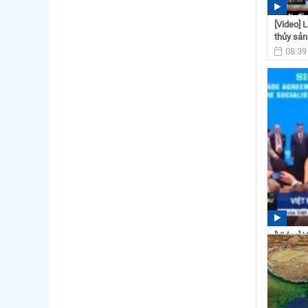
[Video] 
thủy sản
08:39
[Video] 
và EVIP
13:46