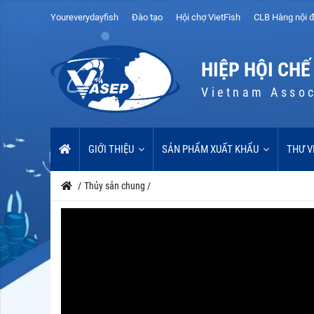
Youreverydayfish
Đào tạo
Hội chợ VietFish
CLB Hàng nội đ
HIỆP HỘI CHẾ
Vietnam Assoc
GIỚI THIỆU
SẢN PHẨM XUẤT KHẨU
THƯ V
/
Thủy sản chung
/