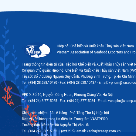
Hiệp hội Chế biến và Xuất khẩu Thuỷ sản Việt Nam
Vietnam Association of Seafood Exporters and Pr
Trang thông tin điện tử của Hiệp hội Chế biến và Xuất khẩu Thủy sản Việ
Cơ quan Chủ quản: Hiệp hội Chế biến và Xuất khẩu Thủy sản Việt Nam (VA
Trụ sở: Số 7 đường Nguyễn Quý Cảnh, Phường Bình Trưng, Tp.Hồ Chí Minh
Tel: (+84) 28.628.10430 - Fax: (+84) 28.628.10437 - Email: vphcm@vasep.c
VPĐD: Số 10, Nguyễn Công Hoan, Phường Giảng Võ, Hà Nội
Tel: (+84 24) 3.7715055 - Fax: (+84 24) 37715084 - Email: vasephn@vasep.
Chịu trách nhiệm: Bà Lê Hằng - Phó Tổng Thư ký Hiệp hội
Đơn vị vận hành trang tin điện tử: Trung tâm VASEP.PRO
Trưởng Ban Biên tập: Bà Nguyễn Thị Vân Hà
Tel: (+84 24) 3.7715055 – (ext.216); email: vanha@vasep.com.vn