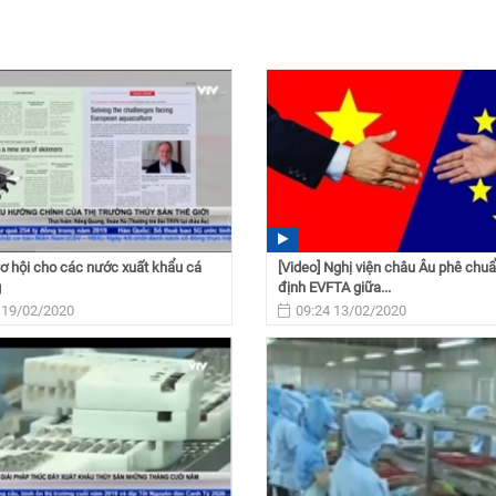
Cơ hội cho các nước xuất khẩu cá
[Video] Nghị viện châu Âu phê chu
g
định EVFTA giữa...
 19/02/2020
09:24 13/02/2020