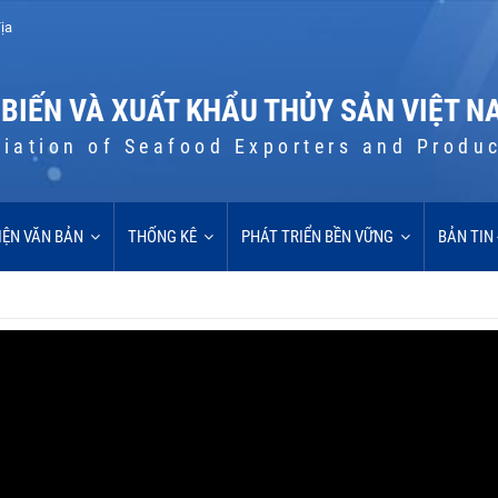
ịa
 BIẾN VÀ XUẤT KHẨU THỦY SẢN VIỆT N
iation of Seafood Exporters and Produ
IỆN VĂN BẢN
THỐNG KÊ
PHÁT TRIỂN BỀN VỮNG
BẢN TIN