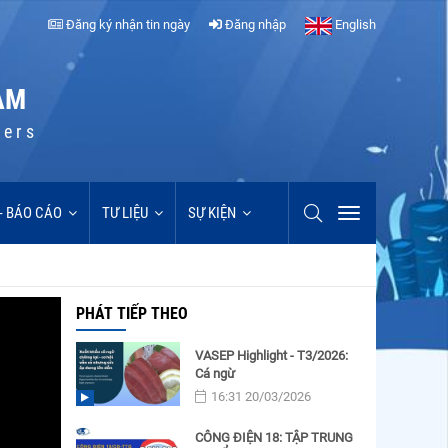
Đăng ký nhận tin ngày
Đăng nhập
English
AM
cers
 - BÁO CÁO
TƯ LIỆU
SỰ KIỆN
PHÁT TIẾP THEO
VASEP Highlight - T3/2026:
Cá ngừ
16:31 20/03/2026
CÔNG ĐIỆN 18: TẬP TRUNG