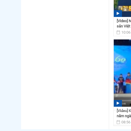
[Video] 
sản Việt
10:06
[Video] 
năm ngày
08:56