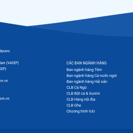
oducers
t Nam (VASEP)
CÁC BAN NGÀNH HÀNG
SEP)
Ban ngành hàng Tôm
Ban ngành hàng Cá nước ngọt
om.vn
Ban ngành hàng Hải sản
CLB Cá Ngừ
CLB Bột cá & Surimi
com.vn
CLB Hàng nội địa
CLB Ghẹ
Chương trình IUU