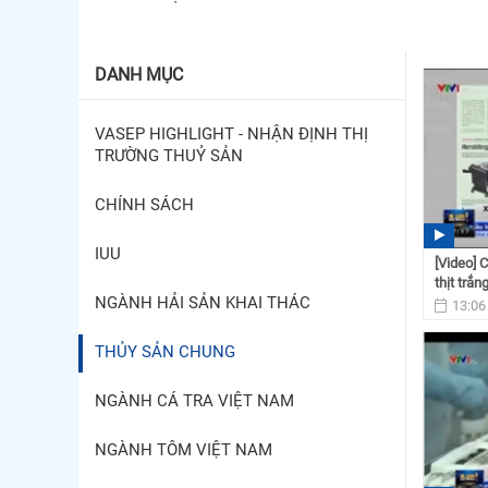
DANH MỤC
VASEP HIGHLIGHT - NHẬN ĐỊNH THỊ
TRƯỜNG THUỶ SẢN
CHÍNH SÁCH
IUU
[Video] 
thịt trắn
NGÀNH HẢI SẢN KHAI THÁC
13:06
THỦY SẢN CHUNG
NGÀNH CÁ TRA VIỆT NAM
NGÀNH TÔM VIỆT NAM