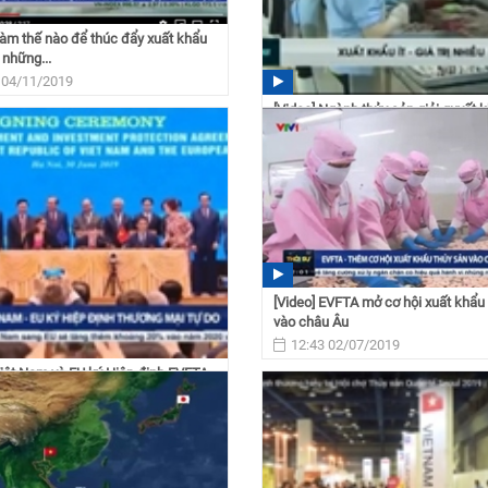
Làm thế nào để thúc đẩy xuất khẩu
 những...
 04/11/2019
[Video] Ngành thủy sản giải quyết 
bằng chất lượng...
11:48 17/09/2019
[Video] EVFTA mở cơ hội xuất khẩu
vào châu Âu
12:43 02/07/2019
Việt Nam và EU ký Hiệp định EVFTA
A
 02/07/2019