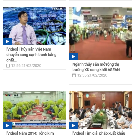
[Video] Thủy sản Việt Nam
chuyển sang cạnh tranh bằng
chất...
Ngành thủy sản mở rộng thị
12:56 21/02/2020
trường XK sang khối ASEAN
12:55 21/02/2020
[Video] Năm 2014: Tổng kim
[Video] Tìm giải pháp xuất khẩu