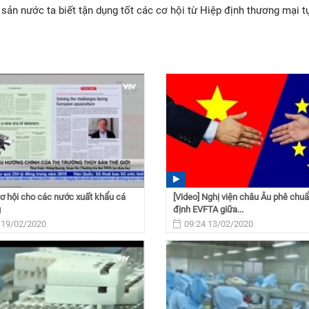
sản nước ta biết tận dụng tốt các cơ hội từ Hiệp định thương mại t
Cơ hội cho các nước xuất khẩu cá
[Video] Nghị viện châu Âu phê chu
g
định EVFTA giữa...
 19/02/2020
09:24 13/02/2020