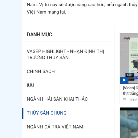
Nam. Vị trí này sẽ được nâng cao hơn, nếu ngành thủy 
Việt Nam mang lại.
DANH MỤC
VASEP HIGHLIGHT - NHẬN ĐỊNH THỊ
TRƯỜNG THUỶ SẢN
CHÍNH SÁCH
IUU
[Video] 
thịt trắn
NGÀNH HẢI SẢN KHAI THÁC
13:06
THỦY SẢN CHUNG
NGÀNH CÁ TRA VIỆT NAM