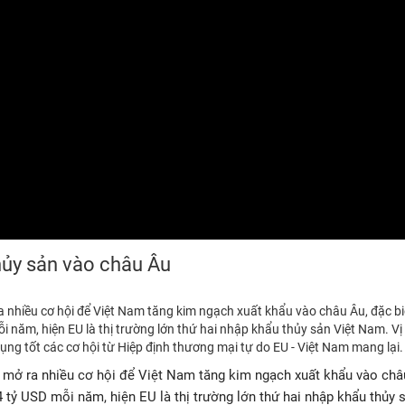
hủy sản vào châu Âu
 nhiều cơ hội để Việt Nam tăng kim ngạch xuất khẩu vào châu Âu, đặc biệ
i năm, hiện EU là thị trường lớn thứ hai nhập khẩu thủy sản Việt Nam. Vị 
ng tốt các cơ hội từ Hiệp định thương mại tự do EU - Việt Nam mang lại.
 mở ra nhiều cơ hội để Việt Nam tăng kim ngạch xuất khẩu vào châ
,4 tỷ USD mỗi năm, hiện EU là thị trường lớn thứ hai nhập khẩu thủy 