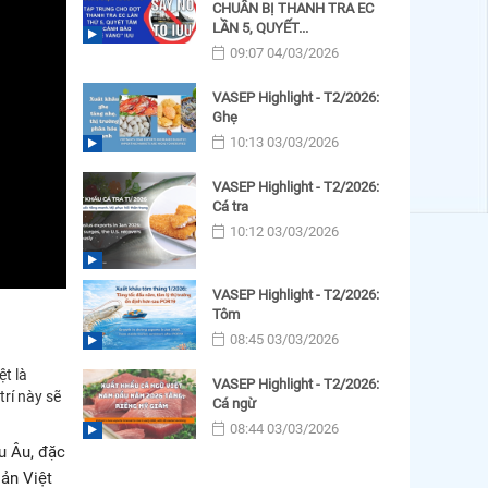
CHUẨN BỊ THANH TRA EC
LẦN 5, QUYẾT...
09:07 04/03/2026
VASEP Highlight - T2/2026:
Ghẹ
10:13 03/03/2026
VASEP Highlight - T2/2026:
Cá tra
10:12 03/03/2026
VASEP Highlight - T2/2026:
Tôm
08:45 03/03/2026
t là
VASEP Highlight - T2/2026:
trí này sẽ
Cá ngừ
08:44 03/03/2026
u Âu, đặc
sản Việt