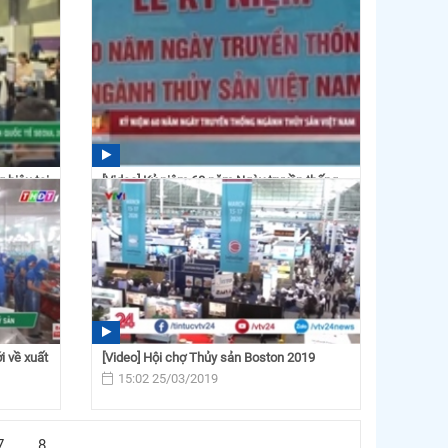
 hiệu tại
[Video] Kỷ niệm 60 năm Ngày truyền thống
ngành Thủy sản Việt...
08:57 02/04/2019
i về xuất
[Video] Hội chợ Thủy sản Boston 2019
15:02 25/03/2019
7
8