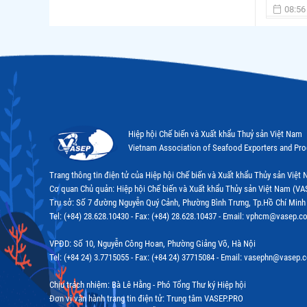
08:56
Hiệp hội Chế biến và Xuất khẩu Thuỷ sản Việt Nam
Vietnam Association of Seafood Exporters and Pr
Trang thông tin điện tử của Hiệp hội Chế biến và Xuất khẩu Thủy sản Việ
Cơ quan Chủ quản: Hiệp hội Chế biến và Xuất khẩu Thủy sản Việt Nam (VA
Trụ sở: Số 7 đường Nguyễn Quý Cảnh, Phường Bình Trưng, Tp.Hồ Chí Minh
Tel: (+84) 28.628.10430 - Fax: (+84) 28.628.10437 - Email: vphcm@vasep.c
VPĐD: Số 10, Nguyễn Công Hoan, Phường Giảng Võ, Hà Nội
Tel: (+84 24) 3.7715055 - Fax: (+84 24) 37715084 - Email: vasephn@vasep.
Chịu trách nhiệm: Bà Lê Hằng - Phó Tổng Thư ký Hiệp hội
Đơn vị vận hành trang tin điện tử: Trung tâm VASEP.PRO