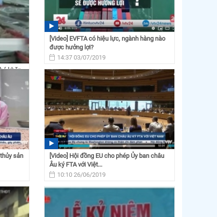
[Video] EVFTA có hiệu lực, ngành hàng nào
được hưởng lợi?
14:37 03/07/2019
khó khăn
 thủy sản
[Video] Hội đồng EU cho phép Ủy ban châu
Âu ký FTA với Việt...
10:10 26/06/2019