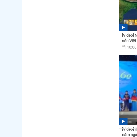
[Video] 
sản Việt
10:06
[Video] 
năm ngày