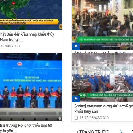
Nhật Bản dẫn đầu nhập khẩu thủy
 Nam trong 4...
 10/06/2019
[Video] Việt Nam khẳng định thương
Hội chợ Thủy sản...
09:10 07/05/2019
[Video] Việt Nam đứng thứ 4 thế giớ
khẩu thủy sản
15:19 25/03/2019
Khai trương Hội chợ, triển lãm 60
 truyền...
TRANG TRƯỚC
6