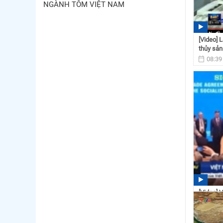
NGÀNH TÔM VIỆT NAM
[Video] 
thủy sản
08:39
[Video] 
và EVIP
13:46