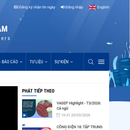
Đăng ký nhận tin ngày
Đăng nhập
English
AM
cers
 - BÁO CÁO
TƯ LIỆU
SỰ KIỆN
PHÁT TIẾP THEO
VASEP Highlight - T3/2026:
Cá ngừ
16:31 20/03/2026
CÔNG ĐIỆN 18: TẬP TRUNG