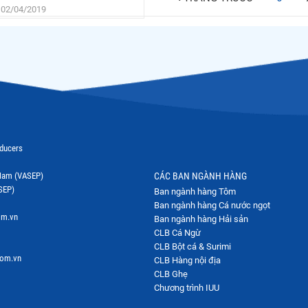
 02/04/2019
oducers
t Nam (VASEP)
CÁC BAN NGÀNH HÀNG
SEP)
Ban ngành hàng Tôm
Ban ngành hàng Cá nước ngọt
om.vn
Ban ngành hàng Hải sản
CLB Cá Ngừ
CLB Bột cá & Surimi
com.vn
CLB Hàng nội địa
CLB Ghẹ
Chương trình IUU