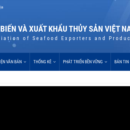
ịa
 BIẾN VÀ XUẤT KHẨU THỦY SẢN VIỆT N
iation of Seafood Exporters and Produ
IỆN VĂN BẢN
THỐNG KÊ
PHÁT TRIỂN BỀN VỮNG
BẢN TIN