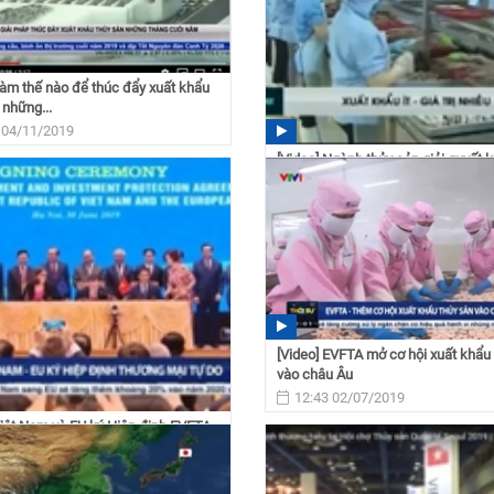
Làm thế nào để thúc đẩy xuất khẩu
 những...
 04/11/2019
[Video] Ngành thủy sản giải quyết 
bằng chất lượng...
11:48 17/09/2019
[Video] EVFTA mở cơ hội xuất khẩu
vào châu Âu
12:43 02/07/2019
Việt Nam và EU ký Hiệp định EVFTA
A
 02/07/2019