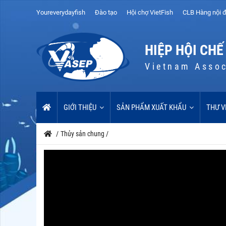
Youreverydayfish
Đào tạo
Hội chợ VietFish
CLB Hàng nội đ
HIỆP HỘI CHẾ
Vietnam Assoc
GIỚI THIỆU
SẢN PHẨM XUẤT KHẨU
THƯ V
/
Thủy sản chung
/