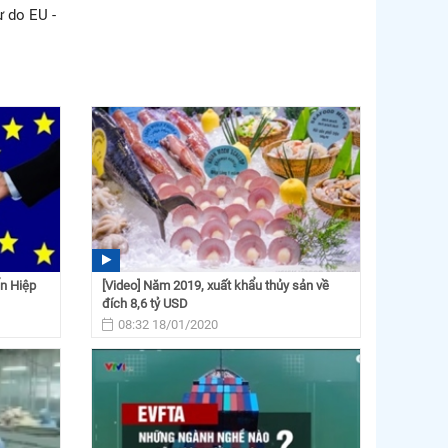
ự do EU -
ẩn Hiệp
[Video] Năm 2019, xuất khẩu thủy sản về
đích 8,6 tỷ USD
08:32 18/01/2020