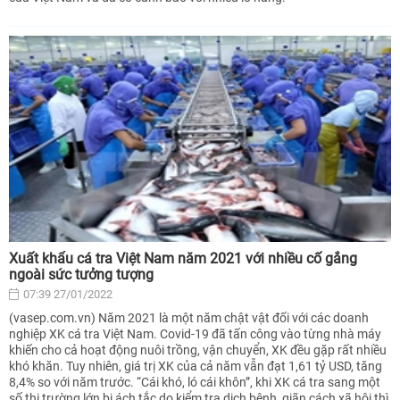
Xuất khẩu cá tra Việt Nam năm 2021 với nhiều cố gắng
ngoài sức tưởng tượng
07:39 27/01/2022
(vasep.com.vn) Năm 2021 là một năm chật vật đối với các doanh
nghiệp XK cá tra Việt Nam. Covid-19 đã tấn công vào từng nhà máy
khiến cho cả hoạt động nuôi trồng, vận chuyển, XK đều gặp rất nhiều
khó khăn. Tuy nhiên, giá trị XK của cả năm vẫn đạt 1,61 tỷ USD, tăng
8,4% so với năm trước. “Cái khó, ló cái khôn”, khi XK cá tra sang một
số thị trường lớn bị ách tắc do kiểm tra dịch bệnh, giãn cách xã hội thì