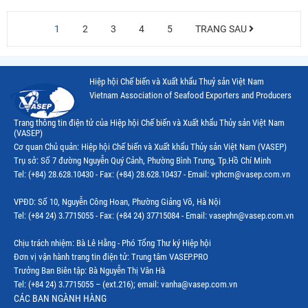
1
2
3
4
5
TRANG SAU
Hiệp hội Chế biến và Xuất khẩu Thuỷ sản Việt Nam
Vietnam Association of Seafood Exporters and Producers
Trang thông tin điện tử của Hiệp hội Chế biến và Xuất khẩu Thủy sản Việt Nam
(VASEP)
Cơ quan Chủ quản: Hiệp hội Chế biến và Xuất khẩu Thủy sản Việt Nam (VASEP)
Trụ sở: Số 7 đường Nguyễn Quý Cảnh, Phường Bình Trưng, Tp.Hồ Chí Minh
Tel: (+84) 28.628.10430 - Fax: (+84) 28.628.10437 - Email: vphcm@vasep.com.vn
VPĐD: Số 10, Nguyễn Công Hoan, Phường Giảng Võ, Hà Nội
Tel: (+84 24) 3.7715055 - Fax: (+84 24) 37715084 - Email: vasephn@vasep.com.vn
Chịu trách nhiệm: Bà Lê Hằng - Phó Tổng Thư ký Hiệp hội
Đơn vị vận hành trang tin điện tử: Trung tâm VASEP.PRO
Trưởng Ban Biên tập: Bà Nguyễn Thị Vân Hà
Tel: (+84 24) 3.7715055 – (ext.216); email: vanha@vasep.com.vn
CÁC BAN NGÀNH HÀNG