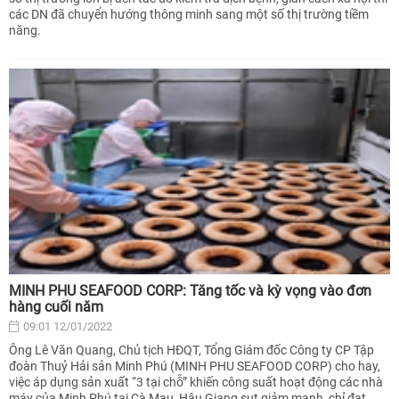
các DN đã chuyển hướng thông minh sang một số thị trường tiềm
năng.
MINH PHU SEAFOOD CORP: Tăng tốc và kỳ vọng vào đơn
hàng cuối năm
09:01 12/01/2022
Ông Lê Văn Quang, Chủ tịch HĐQT, Tổng Giám đốc Công ty CP Tập
đoàn Thuỷ Hải sản Minh Phú (MINH PHU SEAFOOD CORP) cho hay,
việc áp dụng sản xuất “3 tại chỗ” khiến công suất hoạt động các nhà
máy của Minh Phú tại Cà Mau, Hậu Giang sụt giảm mạnh, chỉ đạt