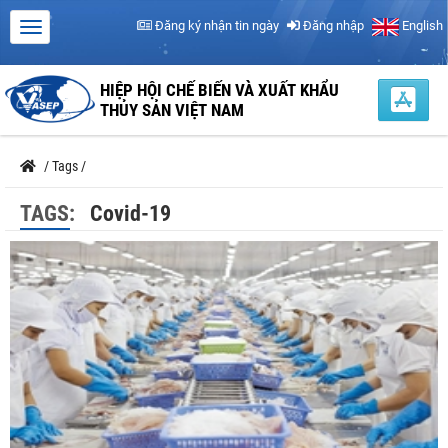
Đăng ký nhận tin ngày
Đăng nhập
English
HIỆP HỘI CHẾ BIẾN VÀ XUẤT KHẨU
THỦY SẢN VIỆT NAM
/
Tags
/
TAGS:
Covid-19