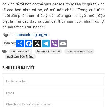
có kinh tế tốt hơn có thể nuôi các loài thủy sản có giá trị kinh
tế cao hơn như: cá hô, cá mú trân châu… Trong quá trình
nuôi cần phải tham khảo ý kiến của ngành chuyên môn, đặc
biệt là nhu cầu đầu ra của loài thủy sản nuôi, nhằm có lợi
nhuận tốt sau thu hoạch".
Nguồn:
baosoctrang.org.vn
Share
Facebook
X
Telegram
Viber
Email
Chia sẻ:
nuôi xen canh
tôm nuôi nước lợ
nuôi tôm trong hộp
nuôi tôm Sóc Trăng
BÌNH LUẬN BÀI VIẾT