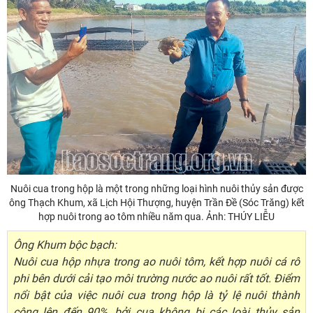
Nuôi cua trong hộp là một trong những loại hình nuôi thủy sản được
ông Thạch Khum, xã Lịch Hội Thượng, huyện Trần Đề (Sóc Trăng) kết
hợp nuôi trong ao tôm nhiều năm qua. Ảnh: THÚY LIỄU
Ông Khum bộc bạch:
Nuôi cua hộp nhựa trong ao nuôi tôm, kết hợp nuôi cá rô
phi bên dưới cải tạo môi trường nước ao nuôi rất tốt. Điểm
nổi bật của việc nuôi cua trong hộp là tỷ lệ nuôi thành
công lên đến 90%, bởi cua không bị các loài thủy sản