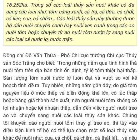
16.252ha. Trong số các loài thủy sản nuôi khác có đa
dạng các loài như: tôm càng xanh, cá tra, cá dứa, cá chốt,
cá kèo, cua, cá chẽm… Các loài thủy sản này thường được
hộ dân nuôi chuyên canh hay nuôi xen canh trong các ao
nuôi tôm hoặc chuyển từ ao nuôi tôm nước lợ sang nuôi
các loại cá nước lợ, nước mặn.
Đồng chí Đồ Văn Thừa - Phó Chi cục trưởng Chi cục Thủy
sản Sóc Trăng cho biết: "Trong những năm qua tình hình thả
nuôi tôm trên địa bàn tỉnh ổn định, tỷ lệ tôm thiệt hại thấp.
Sản lượng tôm nuôi nước lợ luôn đạt và vượt so với kế
hoạch tỉnh đề ra. Tuy nhiên, những năm gần đây, do giá tôm
nguyên liệu ở mức thấp và biến động khá lớn, có lúc thấp
hoặc bằng giá thành sản xuất, nên người nuôi tôm không có
lợi nhuận hoặc lợi nhuận thấp, dẫn đến việc người nuôi treo
ao và chuyển sang nuôi các loài thủy sản khác. Chúng
tôi khuyến cáo người nuôi tôm thay gì treo ao, thì tùy vào
điều kiện kinh tế hộ có thể lựa chọn một số loại thủy sản
khác để nuôi như: cua, cá chốt, cá chẽm, cá thát lát… và nếu