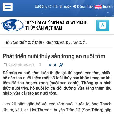
Đăng ký nhận tin ngày
Đăng nhập
English
HIỆP HỘI CHẾ BIẾN VÀ XUẤT KHẨU
THỦY SẢN VIỆT NAM
/
Sản phẩm xuất khẩu
/
Tôm
/
Nguyên liệu
/
Sản xuất
/
Phát triển nuôi thủy sản trong ao nuôi tôm
08:20 25/10/2024
Để mùa vụ nuôi tôm luôn thuận lợi, thì ngoài con tôm, nhiều
hộ dân thả nuôi thêm một số loài thủy sản khác trong ao khi
tôm đã thu hoạch xong (nuôi xen canh). Thông qua hình
thức nuôi trên, hộ nuôi lợi cả đôi đường, vừa tăng thêm thu
nhập, vừa cải tạo ao nuôi tôm.
Hơn 20 năm gắn bó với con tôm nuôi nước lợ, ông Thạch
Khum, xã Lịch Hội Thượng, huyện Trần Đề (Sóc Trăng) gặp