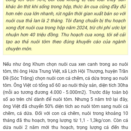
khác ăn thịt khi sống trong hộp, thức ăn cua cũng đầy đủ
hơn nên cua lớn nhanh, rút ngắn thời gian xuất bán so với
nuôi cua thả lan là 2 tháng. Tôi đang chuẩn bị thu hoạch
xong đợt nuôi cua trong hộp năm 2024, trừ chi phí ước lợi
nhuận hơn 40 triệu đồng. Thu hoạch cua xong, tôi sẽ cải
tạo ao thả nuôi tôm theo đúng khuyến cáo của ngành
chuyên môn.
Nếu như ông Khum chọn nuôi cua xen canh trong ao nuôi
tôm, thì ông Hứa Trung Việt, xã Lịch Hội Thượng, huyện Trần
Đề (Sóc Trăng) chọn nuôi con cá chẽm, cá dứa trong ao nuôi
tôm. Ông Việt có tổng số 60 ao nuôi thủy sản, diện tích 30ha
(mỗi ao tương đương 4.000 - 5.000m2). Trước đây toàn bộ
số ao trên chỉ dành để nuôi tôm. Nhưng 5 năm trở lại đây,
ông Việt đã chuyển 50% diện tích ao nuôi tôm sang nuôi cá
chẽm, cá dứa. Đối với con cá chẽm, nuôi trong khoảng 10
tháng đã thu hoạch, trọng lượng từ 1,1 - 1,3kg/con. Còn cá
dứa nuôi 2 năm mới thu hoạch, trọng lượng cá đến thu