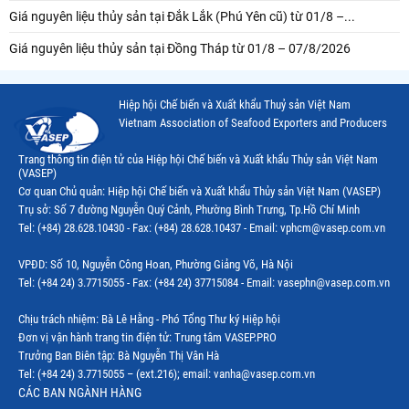
Giá nguyên liệu thủy sản tại Đắk Lắk (Phú Yên cũ) từ 01/8 –...
Giá nguyên liệu thủy sản tại Đồng Tháp từ 01/8 – 07/8/2026
Hiệp hội Chế biến và Xuất khẩu Thuỷ sản Việt Nam
Vietnam Association of Seafood Exporters and Producers
Trang thông tin điện tử của Hiệp hội Chế biến và Xuất khẩu Thủy sản Việt Nam
(VASEP)
Cơ quan Chủ quản: Hiệp hội Chế biến và Xuất khẩu Thủy sản Việt Nam (VASEP)
Trụ sở: Số 7 đường Nguyễn Quý Cảnh, Phường Bình Trưng, Tp.Hồ Chí Minh
Tel: (+84) 28.628.10430 - Fax: (+84) 28.628.10437 - Email: vphcm@vasep.com.vn
VPĐD: Số 10, Nguyễn Công Hoan, Phường Giảng Võ, Hà Nội
Tel: (+84 24) 3.7715055 - Fax: (+84 24) 37715084 - Email: vasephn@vasep.com.vn
Chịu trách nhiệm: Bà Lê Hằng - Phó Tổng Thư ký Hiệp hội
Đơn vị vận hành trang tin điện tử: Trung tâm VASEP.PRO
Trưởng Ban Biên tập: Bà Nguyễn Thị Vân Hà
Tel: (+84 24) 3.7715055 – (ext.216); email: vanha@vasep.com.vn
CÁC BAN NGÀNH HÀNG