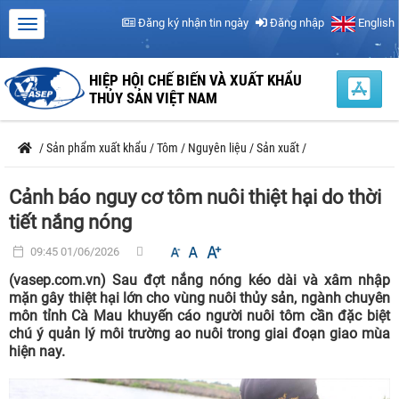
Đăng ký nhận tin ngày
Đăng nhập
English
HIỆP HỘI CHẾ BIẾN VÀ XUẤT KHẨU
THỦY SẢN VIỆT NAM
/
Sản phẩm xuất khẩu
/
Tôm
/
Nguyên liệu
/
Sản xuất
/
Cảnh báo nguy cơ tôm nuôi thiệt hại do thời
tiết nắng nóng
09:45 01/06/2026
(vasep.com.vn) Sau đợt nắng nóng kéo dài và xâm nhập
mặn gây thiệt hại lớn cho vùng nuôi thủy sản, ngành chuyên
môn tỉnh Cà Mau khuyến cáo người nuôi tôm cần đặc biệt
chú ý quản lý môi trường ao nuôi trong giai đoạn giao mùa
hiện nay.