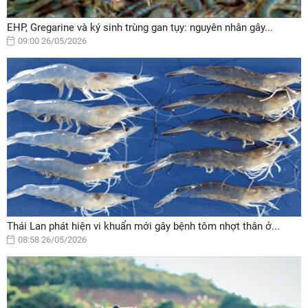
EHP, Gregarine và ký sinh trùng gan tụy: nguyên nhân gây...
09:00 26/05/2026
Thái Lan phát hiện vi khuẩn mới gây bệnh tôm nhợt thân ở...
08:58 26/05/2026