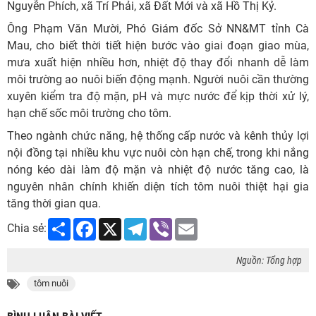
Nguyễn Phích, xã Trí Phải, xã Đất Mới và xã Hồ Thị Kỷ.
Ông Phạm Văn Mười, Phó Giám đốc Sở NN&MT tỉnh Cà
Mau, cho biết thời tiết hiện bước vào giai đoạn giao mùa,
mưa xuất hiện nhiều hơn, nhiệt độ thay đổi nhanh dễ làm
môi trường ao nuôi biến động mạnh. Người nuôi cần thường
xuyên kiểm tra độ mặn, pH và mực nước để kịp thời xử lý,
hạn chế sốc môi trường cho tôm.
Theo ngành chức năng, hệ thống cấp nước và kênh thủy lợi
nội đồng tại nhiều khu vực nuôi còn hạn chế, trong khi nắng
nóng kéo dài làm độ mặn và nhiệt độ nước tăng cao, là
nguyên nhân chính khiến diện tích tôm nuôi thiệt hại gia
tăng thời gian qua.
Share
Facebook
X
Telegram
Viber
Email
Chia sẻ:
Nguồn: Tổng hợp
tôm nuôi