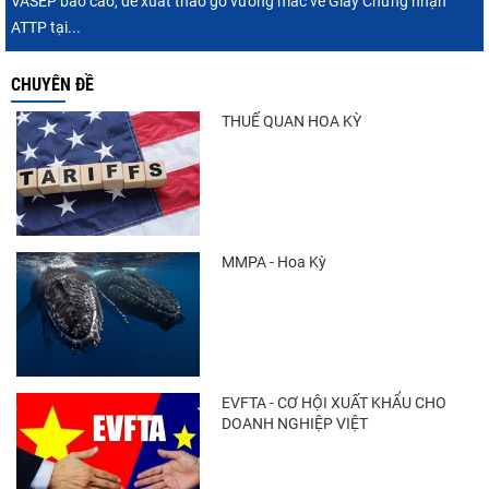
VASEP báo cáo, đề xuất tháo gỡ vướng mắc về Giấy Chứng nhận
ATTP tại...
CHUYÊN ĐỀ
THUẾ QUAN HOA KỲ
MMPA - Hoa Kỳ
EVFTA - CƠ HỘI XUẤT KHẨU CHO
DOANH NGHIỆP VIỆT