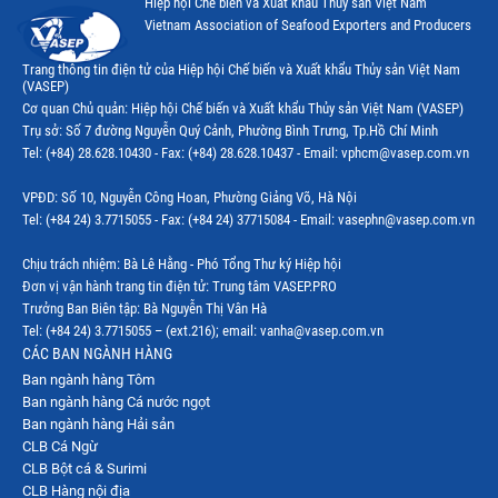
Hiệp hội Chế biến và Xuất khẩu Thuỷ sản Việt Nam
Vietnam Association of Seafood Exporters and Producers
Trang thông tin điện tử của Hiệp hội Chế biến và Xuất khẩu Thủy sản Việt Nam
(VASEP)
Cơ quan Chủ quản: Hiệp hội Chế biến và Xuất khẩu Thủy sản Việt Nam (VASEP)
Trụ sở: Số 7 đường Nguyễn Quý Cảnh, Phường Bình Trưng, Tp.Hồ Chí Minh
Tel: (+84) 28.628.10430 - Fax: (+84) 28.628.10437 - Email: vphcm@vasep.com.vn
VPĐD: Số 10, Nguyễn Công Hoan, Phường Giảng Võ, Hà Nội
Tel: (+84 24) 3.7715055 - Fax: (+84 24) 37715084 - Email: vasephn@vasep.com.vn
Chịu trách nhiệm: Bà Lê Hằng - Phó Tổng Thư ký Hiệp hội
Đơn vị vận hành trang tin điện tử: Trung tâm VASEP.PRO
Trưởng Ban Biên tập: Bà Nguyễn Thị Vân Hà
Tel: (+84 24) 3.7715055 – (ext.216); email: vanha@vasep.com.vn
CÁC BAN NGÀNH HÀNG
Ban ngành hàng Tôm
Ban ngành hàng Cá nước ngọt
Ban ngành hàng Hải sản
CLB Cá Ngừ
CLB Bột cá & Surimi
CLB Hàng nội địa