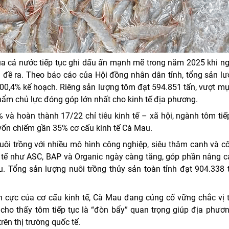
ủa cả nước tiếp tục ghi dấu ấn mạnh mẽ trong năm 2025 khi n
êu đề ra. Theo báo cáo của Hội đồng nhân dân tỉnh, tổng sản l
00,4% kế hoạch. Riêng sản lượng tôm đạt 594.851 tấn, vượt mụ
hẩm chủ lực đóng góp lớn nhất cho kinh tế địa phương.
và hoàn thành 17/22 chỉ tiêu kinh tế – xã hội, ngành tôm tiế
, vốn chiếm gần 35% cơ cấu kinh tế Cà Mau.
ôi trồng với nhiều mô hình công nghiệp, siêu thâm canh và c
tế như ASC, BAP và Organic ngày càng tăng, góp phần nâng cao
. Tổng sản lượng nuôi trồng thủy sản toàn tỉnh đạt 904.338 
h cực của cơ cấu kinh tế, Cà Mau đang củng cố vững chắc vị 
o thấy tôm tiếp tục là “đòn bẩy” quan trọng giúp địa phương
ên thị trường quốc tế.