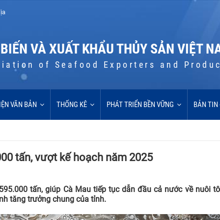
ịa
 BIẾN VÀ XUẤT KHẨU THỦY SẢN VIỆT N
iation of Seafood Exporters and Produ
IỆN VĂN BẢN
THỐNG KÊ
PHÁT TRIỂN BỀN VỮNG
BẢN TIN
000 tấn, vượt kế hoạch năm 2025
95.000 tấn, giúp Cà Mau tiếp tục dẫn đầu cả nước về nuôi tô
nh tăng trưởng chung của tỉnh.