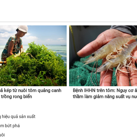
ả kép từ nuôi tôm quảng canh
Bệnh IHHN trên tôm: Nguy cơ 
 trồng rong biển
thầm làm giảm năng suất vụ n
g hiệu quả sản xuất
tôm bứt phá
uôi