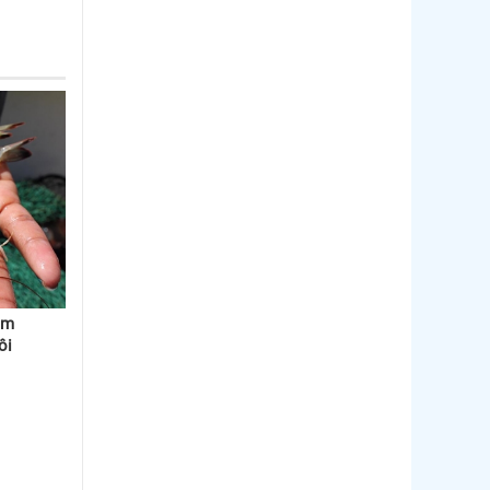
âm
uôi