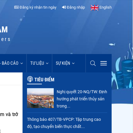
Đăng ký nhận tin ngày
Đăng nhập
English
AM
cers
 - BÁO CÁO
TƯ LIỆU
SỰ KIỆN
TIÊU ĐIỂM
Nghị quyết 20-NQ/TW: Định
hướng phát triển thủy sản
trong...
m và trở
Thông báo 407/TB-VPCP: Tập trung cao
độ, tạo chuyển biến thực chất...