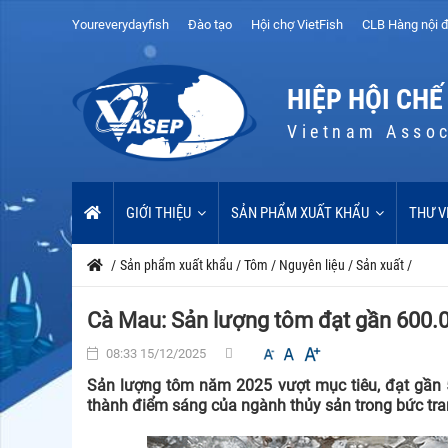
Youreverydayfish
Đào tạo
Hội chợ VietFish
CLB Hàng nội đ
HIỆP HỘI CHẾ
Vietnam Assoc
GIỚI THIỆU
SẢN PHẨM XUẤT KHẨU
THƯ V
/
Sản phẩm xuất khẩu
/
Tôm
/
Nguyên liệu
/
Sản xuất
/
Cà Mau: Sản lượng tôm đạt gần 600.
08:33 15/12/2025
Sản lượng tôm năm 2025 vượt mục tiêu, đạt gần 5
thành điểm sáng của ngành thủy sản trong bức tra