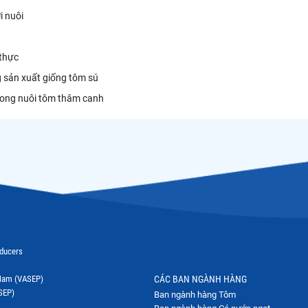
i nuôi
 thực
 sản xuất giống tôm sú
trong nuôi tôm thâm canh
oducers
t Nam (VASEP)
CÁC BAN NGÀNH HÀNG
SEP)
Ban ngành hàng Tôm