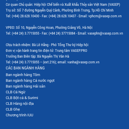
Cơ quan Chủ quản: Hiệp hội Chế biến và Xuất khẩu Thủy sản Việt Nam (VASEP)
Trụ sở: Số 7 đường Nguyễn Quý Cảnh, Phường Bình Trưng, Tp.Hồ Chí Minh
Tel: (+84) 28.628.10430 - Fax: (+84) 28.628.10437 - Email: vphcm@vasep.com.vn
VPĐD: Số 10, Nguyễn Công Hoan, Phường Giảng Võ, Hà Nội
Tel: (+84 24) 3.7715055 - Fax: (+84 24) 37715084 - Email: vasephn@vasep.com.vn
Chịu trách nhiệm: Bà Lê Hằng - Phó Tổng Thư ký Hiệp hội
Đơn vị vận hành trang tin điện tử: Trung tâm VASEP.PRO
Trưởng Ban Biên tập: Bà Nguyễn Thị Vân Hà
Tel: (+84 24) 3.7715055 – (ext.216); email: vanha@vasep.com.vn
CÁC BAN NGÀNH HÀNG
Ban ngành hàng Tôm
Ban ngành hàng Cá nước ngọt
Ban ngành hàng Hải sản
CLB Cá Ngừ
CLB Bột cá & Surimi
CLB Hàng nội địa
CLB Ghẹ
Chương trình IUU