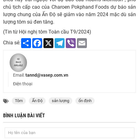
chủ tịch cấp cao của Charoen Pokphand Foods dự báo sản
lượng chung của Ấn Độ sẽ giảm vào năm 2024 mặc dù sản
lượng tôm sú đen tăng.
(Tin từ Hội nghị tôm Toàn cầu T9/2024)
Share
Facebook
X
Telegram
Viber
Email
Chia sẻ:
Email:
tannd@vasep.com.vn
Điện thoại
Tôm
Ấn Độ
sản lượng
ổn định
BÌNH LUẬN BÀI VIẾT