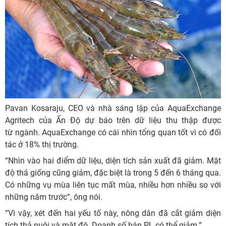
Pavan Kosaraju, CEO và nhà sáng lập của AquaExchange
Agritech của Ấn Độ dự báo trên dữ liệu thu thập được
từ ngành. AquaExchange có cái nhìn tổng quan tốt vì có đối
tác ở 18% thị trường.
“Nhìn vào hai điểm dữ liệu, diện tích sản xuất đã giảm. Mật
độ thả giống cũng giảm, đặc biệt là trong 5 đến 6 tháng qua.
Có những vụ mùa liên tục mất mùa, nhiều hơn nhiều so với
những năm trước”, ông nói.
“Vì vậy, xét đến hai yếu tố này, nông dân đã cắt giảm diện
tích thả nuôi và mật độ. Doanh số bán PL có thể giảm.”