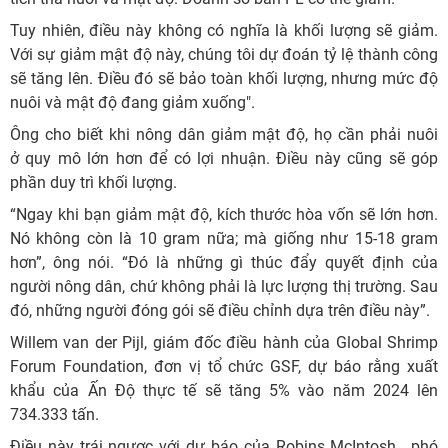
Tuy nhiên, điều này không có nghĩa là khối lượng sẽ giảm.
Với sự giảm mật độ này, chúng tôi dự đoán tỷ lệ thành công
sẽ tăng lên. Điều đó sẽ bảo toàn khối lượng, nhưng mức độ
nuôi và mật độ đang giảm xuống".
Ông cho biết khi nông dân giảm mật độ, họ cần phải nuôi
ở quy mô lớn hơn để có lợi nhuận. Điều này cũng sẽ góp
phần duy trì khối lượng.
“Ngay khi bạn giảm mật độ, kích thước hòa vốn sẽ lớn hơn.
Nó không còn là 10 gram nữa; mà giống như 15-18 gram
hơn”, ông nói. “Đó là những gì thúc đẩy quyết định của
người nông dân, chứ không phải là lực lượng thị trường. Sau
đó, những người đóng gói sẽ điều chỉnh dựa trên điều này”.
Willem van der Pijl, giám đốc điều hành của Global Shrimp
Forum Foundation, đơn vị tổ chức GSF, dự báo rằng xuất
khẩu của Ấn Độ thực tế sẽ tăng 5% vào năm 2024 lên
734.333 tấn.
Điều này trái ngược với dự báo của Robins McIntosh , phó