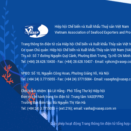
Hiệp hội Chế biến và Xuất khẩu Thuỷ sản Việt Nam
Vietnam Association of Seafood Exporters and Pr
Trang thông tin điện tử của Hiệp hội Chế biến và Xuất khẩu Thủy sản Việ
Cơ quan Chủ quản: Hiệp hội Chế biến và Xuất khẩu Thủy sản Việt Nam (VA
Trụ sở: Số 7 đường Nguyễn Quý Cảnh, Phường Bình Trưng, Tp.Hồ Chí Minh
Tel: (+84) 28.628.10430 - Fax: (+84) 28.628.10437 - Email: vphcm@vasep.c
VPĐD: Số 10, Nguyễn Công Hoan, Phường Giảng Võ, Hà Nội
Tel: (+84 24) 3.7715055 - Fax: (+84 24) 37715084 - Email: vasephn@vasep.
Chịu trách nhiệm: Bà Lê Hằng - Phó Tổng Thư ký Hiệp hội
Đơn vị vận hành trang tin điện tử: Trung tâm VASEP.PRO
Trưởng Ban Biên tập: Bà Nguyễn Thị Vân Hà
Tel: (+84 24) 3.7715055 – (ext.216); email: vanha@vasep.com.vn
Giấy phép hoạt động Trang thông tin điện tử tổng hợp