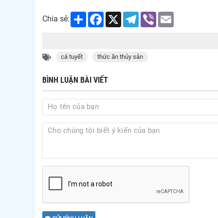
Share
Facebook
X
Telegram
Viber
Email
Chia sẻ:
cá tuyết
thức ăn thủy sản
BÌNH LUẬN BÀI VIẾT