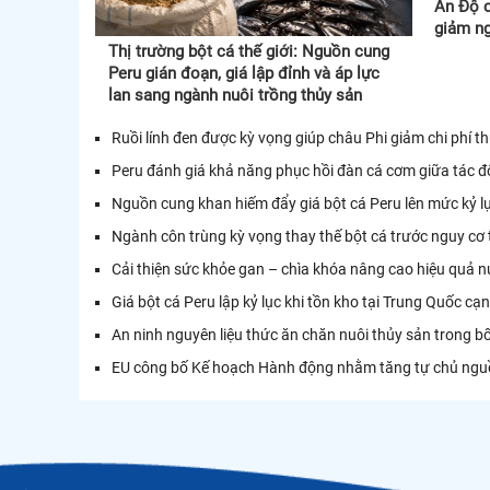
Ấn Độ c
giảm n
Thị trường bột cá thế giới: Nguồn cung
Peru gián đoạn, giá lập đỉnh và áp lực
lan sang ngành nuôi trồng thủy sản
Ruồi lính đen được kỳ vọng giúp châu Phi giảm chi phí t
Peru đánh giá khả năng phục hồi đàn cá cơm giữa tác độ
Nguồn cung khan hiếm đẩy giá bột cá Peru lên mức kỷ l
Ngành côn trùng kỳ vọng thay thế bột cá trước nguy cơ
Cải thiện sức khỏe gan – chìa khóa nâng cao hiệu quả n
Giá bột cá Peru lập kỷ lục khi tồn kho tại Trung Quốc c
An ninh nguyên liệu thức ăn chăn nuôi thủy sản trong b
EU công bố Kế hoạch Hành động nhằm tăng tự chủ nguồ