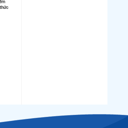
iếm
 thức