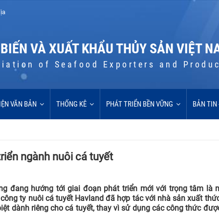
ịa
 BIẾN VÀ XUẤT KHẨU THỦY SẢN VIỆT N
iation of Seafood Exporters and Produ
IỆN VĂN BẢN
THỐNG KÊ
PHÁT TRIỂN BỀN VỮNG
BẢN TIN
riển ngành nuôi cá tuyết
g đang hướng tới giai đoạn phát triển mới với trọng tâm là 
 công ty nuôi cá tuyết Havland đã hợp tác với nhà sản xuất thứ
iệt dành riêng cho cá tuyết, thay vì sử dụng các công thức được