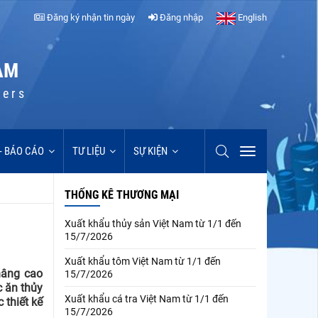
Đăng ký nhận tin ngày
Đăng nhập
English
AM
cers
 - BÁO CÁO
TƯ LIỆU
SỰ KIỆN
THỐNG KÊ THƯƠNG MẠI
Xuất khẩu thủy sản Việt Nam từ 1/1 đến
15/7/2026
Xuất khẩu tôm Việt Nam từ 1/1 đến
nâng cao
15/7/2026
c ăn thủy
Xuất khẩu cá tra Việt Nam từ 1/1 đến
 thiết kế
15/7/2026