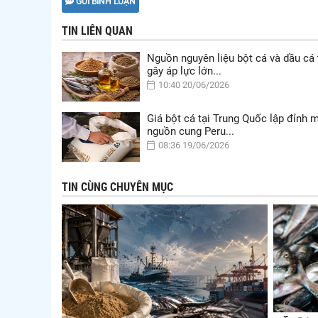
GỬI BÌNH LUẬN
TIN LIÊN QUAN
Nguồn nguyên liệu bột cá và dầu cá 
gây áp lực lớn...
10:40 20/06/2026
Giá bột cá tại Trung Quốc lập đỉnh 
nguồn cung Peru...
08:36 19/06/2026
TIN CÙNG CHUYÊN MỤC