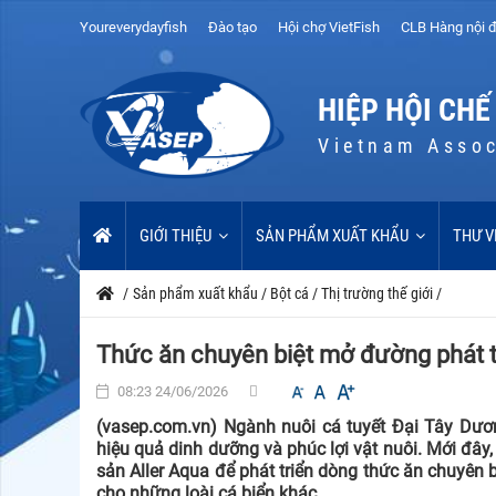
Youreverydayfish
Đào tạo
Hội chợ VietFish
CLB Hàng nội đ
HIỆP HỘI CHẾ
Vietnam Assoc
GIỚI THIỆU
SẢN PHẨM XUẤT KHẨU
THƯ V
/
Sản phẩm xuất khẩu
/
Bột cá
/
Thị trường thế giới
/
Thức ăn chuyên biệt mở đường phát t
08:23 24/06/2026
(vasep.com.vn) Ngành nuôi cá tuyết Đại Tây Dươn
hiệu quả dinh dưỡng và phúc lợi vật nuôi. Mới đây,
sản Aller Aqua để phát triển dòng thức ăn chuyên b
cho những loài cá biển khác.