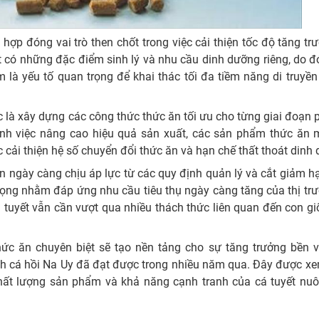
ợp đóng vai trò then chốt trong việc cải thiện tốc độ tăng tr
 có những đặc điểm sinh lý và nhu cầu dinh dưỡng riêng, do đ
là yếu tố quan trọng để khai thác tối đa tiềm năng di truyền
 là xây dựng các công thức thức ăn tối ưu cho từng giai đoạn p
nh việc nâng cao hiệu quả sản xuất, các sản phẩm thức ăn 
 cải thiện hệ số chuyển đổi thức ăn và hạn chế thất thoát dinh
iên ngày càng chịu áp lực từ các quy định quản lý và cắt giảm 
rọng nhằm đáp ứng nhu cầu tiêu thụ ngày càng tăng của thị tr
tuyết vẫn cần vượt qua nhiều thách thức liên quan đến con gi
thức ăn chuyên biệt sẽ tạo nền tảng cho sự tăng trưởng bền 
nh cá hồi Na Uy đã đạt được trong nhiều năm qua. Đây được xe
hất lượng sản phẩm và khả năng cạnh tranh của cá tuyết nuôi 