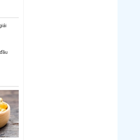
iải
 đầu