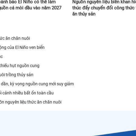
ảnh báo El Niño có thể làm
Nguồn nguyên liệu biển khan h
guồn cá mòi dầu vào năm 2027
thúc đẩy chuyển đổi công thức
ăn thủy sản
hức ăn chăn nuôi
ng của El Niño ven biển
ục
 thiếu hụt nguồn cung
uôi trồng thủy sản
ạn dần, kỳ vọng nguồn cung mới suy giảm
ối cảnh nhiều bất ổn toàn cầu
n nguyên liệu thức ăn chăn nuôi