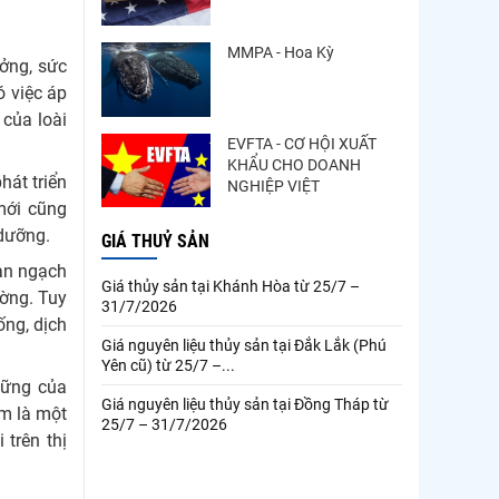
MMPA - Hoa Kỳ
ưởng, sức
ó việc áp
 của loài
EVFTA - CƠ HỘI XUẤT
KHẨU CHO DOANH
hát triển
NGHIỆP VIỆT
mới cũng
 dưỡng.
GIÁ THUỶ SẢN
hạn ngạch
Giá thủy sản tại Khánh Hòa từ 25/7 –
ường. Tuy
31/7/2026
ống, dịch
Giá nguyên liệu thủy sản tại Đắk Lắk (Phú
Yên cũ) từ 25/7 –...
vững của
Giá nguyên liệu thủy sản tại Đồng Tháp từ
m là một
25/7 – 31/7/2026
trên thị