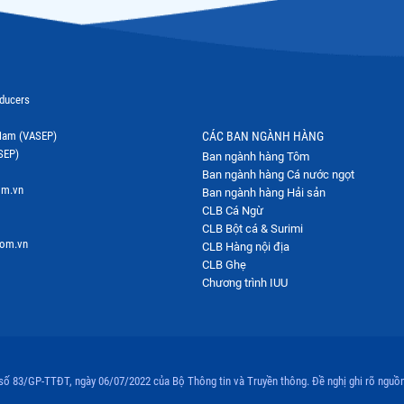
oducers
t Nam (VASEP)
CÁC BAN NGÀNH HÀNG
SEP)
Ban ngành hàng Tôm
Ban ngành hàng Cá nước ngọt
om.vn
Ban ngành hàng Hải sản
CLB Cá Ngừ
CLB Bột cá & Surimi
com.vn
CLB Hàng nội địa
CLB Ghẹ
Chương trình IUU
 số 83/GP-TTĐT, ngày 06/07/2022 của Bộ Thông tin và Truyền thông. Đề nghị ghi rõ nguồn