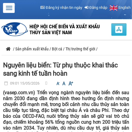
Đăng ký nhận tin ngày
Đăng nhập
English
HIỆP HỘI CHẾ BIẾN VÀ XUẤT KHẨU
THỦY SẢN VIỆT NAM
/
Sản phẩm xuất khẩu
/
Bột cá
/
Thị trường thế giới
/
Nguyên liệu biển: Từ phụ thuộc khai thác
sang kinh tế tuần hoàn
09:01 15/05/2026
(vasep.com.vn) Triển vọng ngành nguyên liệu biển đến sau
năm 2030 đang dần định hình theo hướng ổn định nhưng
chuyển đổi mạnh mẽ, trong bối cảnh nhu cầu thủy sản toàn
cầu tiếp tục tăng, đặc biệt tại châu Á và châu Phi. Theo dự
báo của OECD-FAO, nuôi trồng thủy sản sẽ giữ vai trò chủ
đạo, chiếm khoảng 56% tổng nguồn cung hơn 200 triệu tấn
vào năm 2034. Tuy nhiên, dù nhu cầu duy trì, giá thủy sản