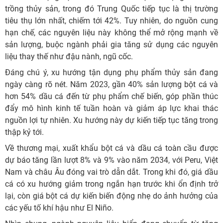
trồng thủy sản, trong đó Trung Quốc tiếp tục là thị trường
tiêu thụ lớn nhất, chiếm tới 42%. Tuy nhiên, do nguồn cung
hạn chế, các nguyên liệu này không thể mở rộng mạnh về
sản lượng, buộc ngành phải gia tăng sử dụng các nguyên
liệu thay thế như đậu nành, ngũ cốc.
Đáng chú ý, xu hướng tận dụng phụ phẩm thủy sản đang
ngày càng rõ nét. Năm 2023, gần 40% sản lượng bột cá và
hơn 54% dầu cá đến từ phụ phẩm chế biến, góp phần thúc
đẩy mô hình kinh tế tuần hoàn và giảm áp lực khai thác
nguồn lợi tự nhiên. Xu hướng này dự kiến tiếp tục tăng trong
thập kỷ tới.
Về thương mại, xuất khẩu bột cá và dầu cá toàn cầu được
dự báo tăng lần lượt 8% và 9% vào năm 2034, với Peru, Việt
Nam và châu Âu đóng vai trò dẫn dắt. Trong khi đó, giá dầu
cá có xu hướng giảm trong ngắn hạn trước khi ổn định trở
lại, còn giá bột cá dự kiến biến động nhẹ do ảnh hưởng của
các yếu tố khí hậu như El Niño.