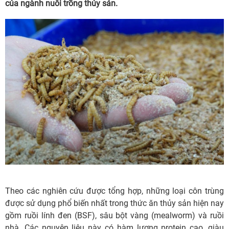
của ngành nuôi trồng thủy sản.
Theo các nghiên cứu được tổng hợp, những loại côn trùng
được sử dụng phổ biến nhất trong thức ăn thủy sản hiện nay
gồm ruồi lính đen (BSF), sâu bột vàng (mealworm) và ruồi
nhà. Các nguyên liệu này có hàm lượng protein cao, giàu