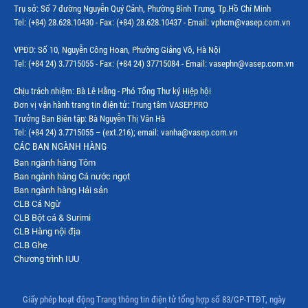
Trụ sở: Số 7 đường Nguyễn Quý Cảnh, Phường Bình Trưng, Tp.Hồ Chí Minh
Tel: (+84) 28.628.10430 - Fax: (+84) 28.628.10437 - Email: vphcm@vasep.com.vn
VPĐD: Số 10, Nguyễn Công Hoan, Phường Giảng Võ, Hà Nội
Tel: (+84 24) 3.7715055 - Fax: (+84 24) 37715084 - Email: vasephn@vasep.com.vn
Chịu trách nhiệm: Bà Lê Hằng - Phó Tổng Thư ký Hiệp hội
Đơn vị vận hành trang tin điện tử: Trung tâm VASEP.PRO
Trưởng Ban Biên tập: Bà Nguyễn Thị Vân Hà
Tel: (+84 24) 3.7715055 – (ext.216); email: vanha@vasep.com.vn
CÁC BAN NGÀNH HÀNG
Ban ngành hàng Tôm
Ban ngành hàng Cá nước ngọt
Ban ngành hàng Hải sản
CLB Cá Ngừ
CLB Bột cá & Surimi
CLB Hàng nội địa
CLB Ghẹ
Chương trình IUU
Giấy phép hoạt động Trang thông tin điện tử tổng hợp số 83/GP-TTĐT, ngày