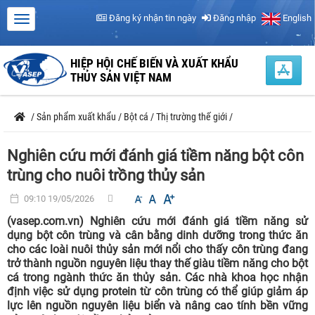
Đăng ký nhận tin ngày
Đăng nhập
English
HIỆP HỘI CHẾ BIẾN VÀ XUẤT KHẨU
THỦY SẢN VIỆT NAM
/
Sản phẩm xuất khẩu
/
Bột cá
/
Thị trường thế giới
/
Nghiên cứu mới đánh giá tiềm năng bột côn
trùng cho nuôi trồng thủy sản
09:10 19/05/2026
(vasep.com.vn) Nghiên cứu mới đánh giá tiềm năng sử
dụng bột côn trùng và cân bằng dinh dưỡng trong thức ăn
cho các loài nuôi thủy sản mới nổi cho thấy côn trùng đang
trở thành nguồn nguyên liệu thay thế giàu tiềm năng cho bột
cá trong ngành thức ăn thủy sản. Các nhà khoa học nhận
định việc sử dụng protein từ côn trùng có thể giúp giảm áp
lực lên nguồn nguyên liệu biển và nâng cao tính bền vững