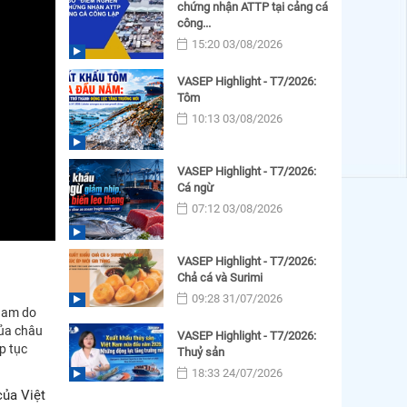
chứng nhận ATTP tại cảng cá
công...
15:20 03/08/2026
VASEP Highlight - T7/2026:
Tôm
10:13 03/08/2026
VASEP Highlight - T7/2026:
Cá ngừ
07:12 03/08/2026
VASEP Highlight - T7/2026:
Chả cá và Surimi
09:28 31/07/2026
 Nam do
của châu
VASEP Highlight - T7/2026:
p tục
Thuỷ sản
18:33 24/07/2026
của Việt