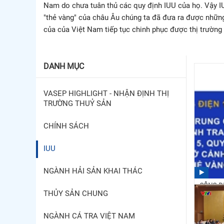
Nam do chưa tuân thủ các quy định IUU của họ. Vậy I
"thẻ vàng" của châu Âu chúng ta đã đưa ra được nhữn
của của Việt Nam tiếp tục chinh phục được thị trường 
DANH MỤC
VASEP HIGHLIGHT - NHẬN ĐỊNH THỊ
TRƯỜNG THUỶ SẢN
CHÍNH SÁCH
IUU
NGÀNH HẢI SẢN KHAI THÁC
CÔNG ĐI
THỦY SẢN CHUNG
THANH T
09:07
NGÀNH CÁ TRA VIỆT NAM