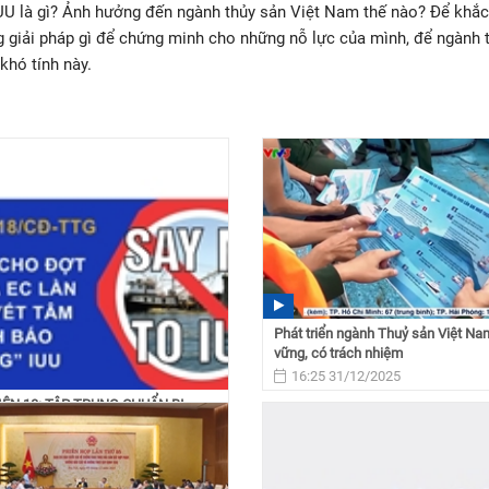
UU là gì? Ảnh hưởng đến ngành thủy sản Việt Nam thế nào? Để khắ
g giải pháp gì để chứng minh cho những nỗ lực của mình, để ngành 
khó tính này.
Phát triển ngành Thuỷ sản Việt Na
vững, có trách nhiệm
16:25 31/12/2025
ỆN 18: TẬP TRUNG CHUẨN BỊ
RA EC LẦN 5, QUYẾT...
 04/03/2026