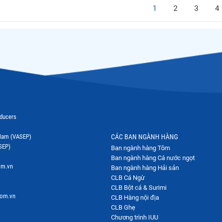
1
2
3
4
oducers
t Nam (VASEP)
CÁC BAN NGÀNH HÀNG
SEP)
Ban ngành hàng Tôm
Ban ngành hàng Cá nước ngọt
om.vn
Ban ngành hàng Hải sản
CLB Cá Ngừ
CLB Bột cá & Surimi
com.vn
CLB Hàng nội địa
CLB Ghẹ
Chương trình IUU