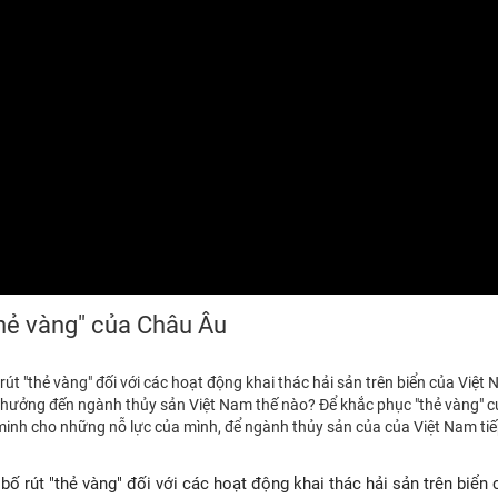
thẻ vàng" của Châu Âu
t "thẻ vàng" đối với các hoạt động khai thác hải sản trên biển của Việt
h hưởng đến ngành thủy sản Việt Nam thế nào? Để khắc phục "thẻ vàng" 
minh cho những nỗ lực của mình, để ngành thủy sản của của Việt Nam tiế
ố rút "thẻ vàng" đối với các hoạt động khai thác hải sản trên biển 