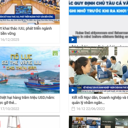
 khai thác IUU, phát triển ngành
 bền vững
 16/12/2025
[Video] Các quy định chủ tàu và ng
cần ghi nhớ trước...
00:00 17/06/2024
thiệt hại hàng trăm triệu USD/năm:
Kết nối Ngư dân, Doanh nghiệp và 
c gỡ thẻ...
quản lý nhằm ngăn...
 17/10/2022
16:12 22/06/2022