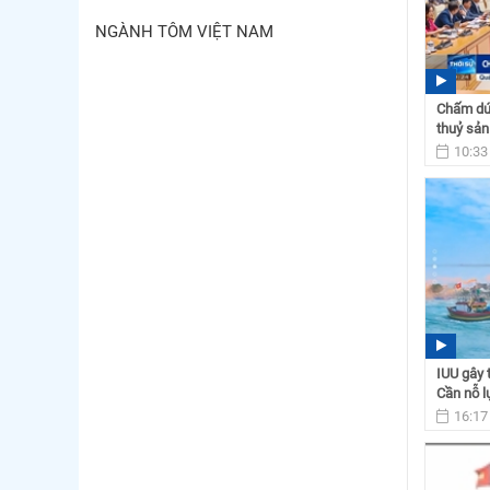
NGÀNH TÔM VIỆT NAM
Chấm dứt
thuỷ sản
10:33
IUU gây 
Cần nỗ lự
16:17