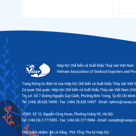
Hiệp hội Chế biến và Xuất khẩu Thuỷ sản Việt Nam
Vietnam Association of Seafood Exporters and Pr
Trang thông tin điện tử của Hiệp hội Chế biến và Xuất khẩu Thủy sản Việ
Cơ quan Chủ quản: Hiệp hội Chế biến và Xuất khẩu Thủy sản Việt Nam (VA
Trụ sở: Số 7 đường Nguyễn Quý Cảnh, Phường Bình Trưng, Tp.Hồ Chí Minh
Tel: (+84) 28.628.10430 - Fax: (+84) 28.628.10437 - Email: vphcm@vasep.c
VPĐD: Số 10, Nguyễn Công Hoan, Phường Giảng Võ, Hà Nội
Tel: (+84 24) 3.7715055 - Fax: (+84 24) 37715084 - Email: vasephn@vasep.
Chịu trách nhiệm: Bà Lê Hằng - Phó Tổng Thư ký Hiệp hội