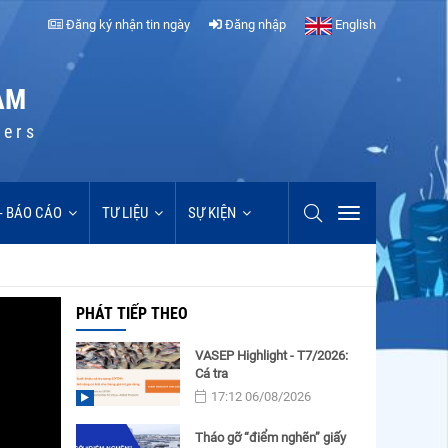
Đăng ký nhận tin ngày
Đăng nhập
English
AM
cers
 - BÁO CÁO
TƯ LIỆU
SỰ KIỆN
PHÁT TIẾP THEO
VASEP Highlight - T7/2026:
Cá tra
17:12 06/08/2026
Tháo gỡ “điểm nghẽn” giấy