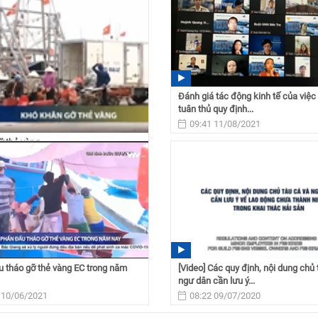
Đánh giá tác động kinh tế của việc
tuân thủ quy định...
09:41 11/08/2021
ỡ thẻ vàng
 04/10/2021
 tháo gỡ thẻ vàng EC trong năm
[Video] Các quy định, nội dung chủ 
ngư dân cần lưu ý...
 10/06/2021
08:22 09/07/2020