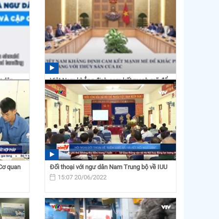
ư dân
Việt Nam khẳng định cam kết mạnh mẽ để
khắc phục thẻ vàng...
11:03 02/11/2022
Cơ quan
Đối thoại với ngư dân Nam Trung bộ về IUU
15:07 20/06/2022