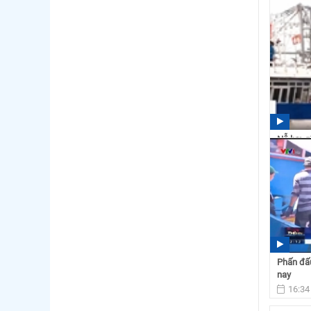
Nỗ lực g
16:47
Phấn đấu
nay
16:34