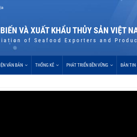
ịa
 BIẾN VÀ XUẤT KHẨU THỦY SẢN VIỆT N
iation of Seafood Exporters and Produ
IỆN VĂN BẢN
THỐNG KÊ
PHÁT TRIỂN BỀN VỮNG
BẢN TIN