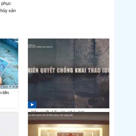
c phục
thủy sản
m bền
Kiên quyết chống khai thác IUU
08:48 19/12/2025