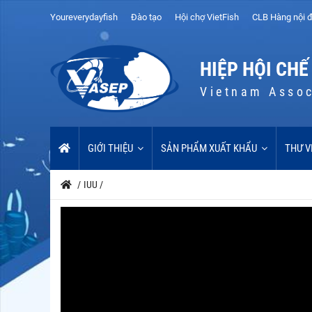
Youreverydayfish
Đào tạo
Hội chợ VietFish
CLB Hàng nội đ
HIỆP HỘI CHẾ
Vietnam Assoc
GIỚI THIỆU
SẢN PHẨM XUẤT KHẨU
THƯ V
/
IUU
/