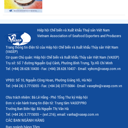
Hiệp hội Chế biến và Xuất khẩu Thuỷ sản Việt Nam
Vietnam Association of Seafood Exporters and Producers
Trang thông tin điện tử của Hiệp hội Chế biến và Xuất khẩu Thủy sản Việt Nam
(VASEP)
Cơ quan Chủ quản: Hiệp hội Chế biến và Xuất khẩu Thủy sản Việt Nam (VASEP)
Trụ sở: Số 7 đường Nguyễn Quý Cảnh, Phường Bình Trưng, Tp.Hồ Chí Minh
Tel: (+84) 28.628.10430 - Fax: (+84) 28.628.10437 - Email: vphcm@vasep.com.vn
VPĐD: Số 10, Nguyễn Công Hoan, Phường Giảng Võ, Hà Nội
Tel: (+84 24) 3.7715055 - Fax: (+84 24) 37715084 - Email: vasephn@vasep.com.vn
Chịu trách nhiệm: Bà Lê Hằng - Phó Tổng Thư ký Hiệp hội
Đơn vị vận hành trang tin điện tử: Trung tâm VASEP.PRO
Trưởng Ban Biên tập: Bà Nguyễn Thị Vân Hà
Tel: (+84 24) 3.7715055 – (ext.216); email: vanha@vasep.com.vn
CÁC BAN NGÀNH HÀNG
Ban ngành hàng Tôm