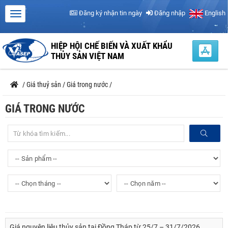
Đăng ký nhận tin ngày
Đăng nhập
English
HIỆP HỘI CHẾ BIẾN VÀ XUẤT KHẨU
THỦY SẢN VIỆT NAM
/
Giá thuỷ sản
/
Giá trong nước
/
GIÁ TRONG NƯỚC
Giá nguyên liệu thủy sản tại Đồng Tháp từ 25/7 – 31/7/2026