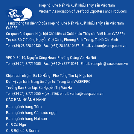
Hiệp hội Chế biến và Xuất khẩu Thuỷ sản Việt Nam
Vietnam Association of Seafood Exporters and Producers
Trang thông tin điện tử của Hiệp hội Chế biến và Xuất khẩu Thủy sản Việt Nam
(VASEP)
Cơ quan Chủ quản: Hiệp hội Chế biến và Xuất khẩu Thủy sản Việt Nam (VASEP)
Trụ sở: Số 7 đường Nguyễn Quý Cảnh, Phường Bình Trưng, Tp.Hồ Chí Minh
Tel: (+84) 28.628.10430 - Fax: (+84) 28.628.10437 - Email: vphcm@vasep.com.vn
VPĐD: Số 10, Nguyễn Công Hoan, Phường Giảng Võ, Hà Nội
Tel: (+84 24) 3.7715055 - Fax: (+84 24) 37715084 - Email: vasephn@vasep.com.vn
Chịu trách nhiệm: Bà Lê Hằng - Phó Tổng Thư ký Hiệp hội
Đơn vị vận hành trang tin điện tử: Trung tâm VASEP.PRO
Trưởng Ban Biên tập: Bà Nguyễn Thị Vân Hà
Tel: (+84 24) 3.7715055 – (ext.216); email: vanha@vasep.com.vn
CÁC BAN NGÀNH HÀNG
Ban ngành hàng Tôm
Ban ngành hàng Cá nước ngọt
Ban ngành hàng Hải sản
CLB Cá Ngừ
CLB Bột cá & Surimi