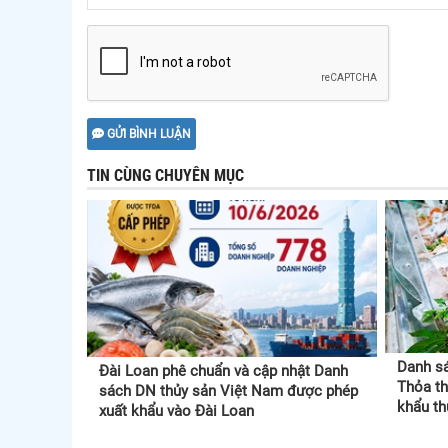
GỬI BÌNH LUẬN
TIN CÙNG CHUYÊN MỤC
Danh sá
Đài Loan phê chuẩn và cập nhật Danh
Thỏa th
sách DN thủy sản Việt Nam được phép
khẩu th
xuất khẩu vào Đài Loan
Nam (T
Indones