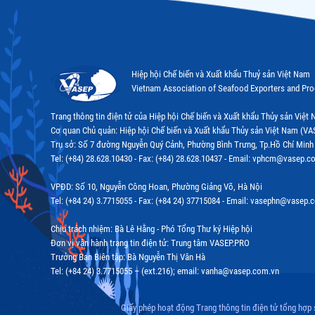
Hiệp hội Chế biến và Xuất khẩu Thuỷ sản Việt Nam
Vietnam Association of Seafood Exporters and Pr
Trang thông tin điện tử của Hiệp hội Chế biến và Xuất khẩu Thủy sản Việ
Cơ quan Chủ quản: Hiệp hội Chế biến và Xuất khẩu Thủy sản Việt Nam (VA
Trụ sở: Số 7 đường Nguyễn Quý Cảnh, Phường Bình Trưng, Tp.Hồ Chí Minh
Tel: (+84) 28.628.10430 - Fax: (+84) 28.628.10437 - Email: vphcm@vasep.c
VPĐD: Số 10, Nguyễn Công Hoan, Phường Giảng Võ, Hà Nội
Tel: (+84 24) 3.7715055 - Fax: (+84 24) 37715084 - Email: vasephn@vasep.
Chịu trách nhiệm: Bà Lê Hằng - Phó Tổng Thư ký Hiệp hội
Đơn vị vận hành trang tin điện tử: Trung tâm VASEP.PRO
Trưởng Ban Biên tập: Bà Nguyễn Thị Vân Hà
Tel: (+84 24) 3.7715055 – (ext.216); email: vanha@vasep.com.vn
Giấy phép hoạt động Trang thông tin điện tử tổng hợp