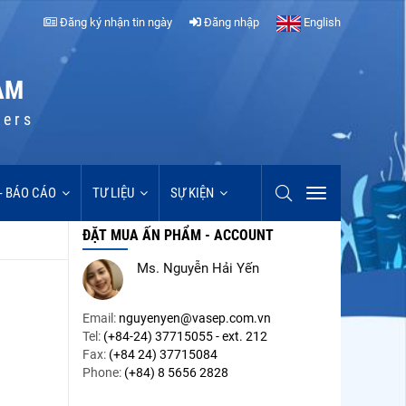
Đăng ký nhận tin ngày
Đăng nhập
English
AM
cers
 - BÁO CÁO
TƯ LIỆU
SỰ KIỆN
ĐẶT MUA ẤN PHẨM - ACCOUNT
Ms. Nguyễn Hải Yến
Email:
nguyenyen@vasep.com.vn
Tel:
(+84-24) 37715055 - ext. 212
Fax:
(+84 24) 37715084
Phone:
(+84) 8 5656 2828