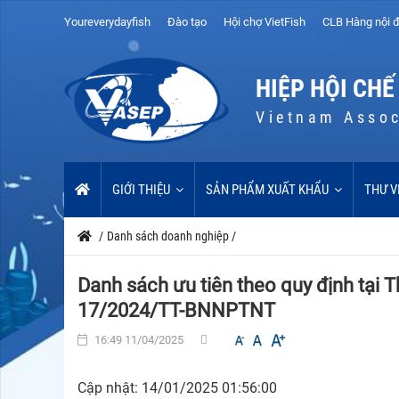
Youreverydayfish
Đào tạo
Hội chợ VietFish
CLB Hàng nội đ
HIỆP HỘI CHẾ
Vietnam Assoc
GIỚI THIỆU
SẢN PHẨM XUẤT KHẨU
THƯ V
/
Danh sách doanh nghiệp
/
Danh sách ưu tiên theo quy định tạ
17/2024/TT-BNNPTNT
16:49 11/04/2025
Cập nhật: 14/01/2025 01:56:00