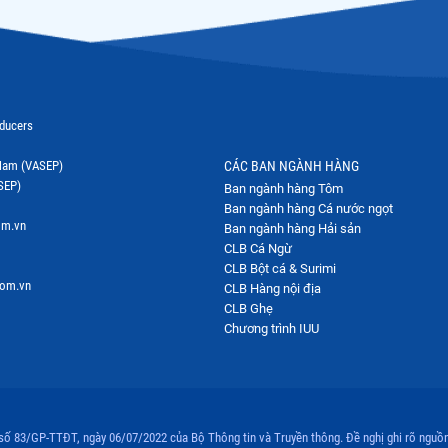
oducers
t Nam (VASEP)
CÁC BAN NGÀNH HÀNG
SEP)
Ban ngành hàng Tôm
Ban ngành hàng Cá nước ngọt
om.vn
Ban ngành hàng Hải sản
CLB Cá Ngừ
CLB Bột cá & Surimi
com.vn
CLB Hàng nội địa
CLB Ghẹ
Chương trình IUU
 số 83/GP-TTĐT, ngày 06/07/2022 của Bộ Thông tin và Truyền thông. Đề nghị ghi rõ nguồn