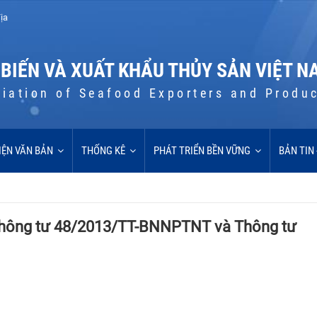
ịa
 BIẾN VÀ XUẤT KHẨU THỦY SẢN VIỆT N
iation of Seafood Exporters and Produ
IỆN VĂN BẢN
THỐNG KÊ
PHÁT TRIỂN BỀN VỮNG
BẢN TIN
i Thông tư 48/2013/TT-BNNPTNT và Thông tư