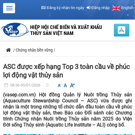
Đăng ký nhận tin ngày
Đăng nhập
English
HIỆP HỘI CHẾ BIẾN VÀ XUẤT KHẨU
THỦY SẢN VIỆT NAM
/
Chứng nhận bền vững
/
ASC được xếp hạng Top 3 toàn cầu về phúc
lợi động vật thủy sản
08:36 05/01/2026
(vasep.com.vn) Hội đồng Quản lý Nuôi trồng Thủy sản
(Aquaculture Stewardship Council – ASC) vừa được ghi
nhận là một trong những tổ chức dẫn đầu toàn cầu về phúc
lợi động vật thủy sản, theo Báo cáo Đối sánh các Chương
trình Chứng nhận Nuôi trồng Thủy sản năm 2025 do Viện
Đời sống Thủy sinh (Aquatic Life Institute – ALI) công bố.