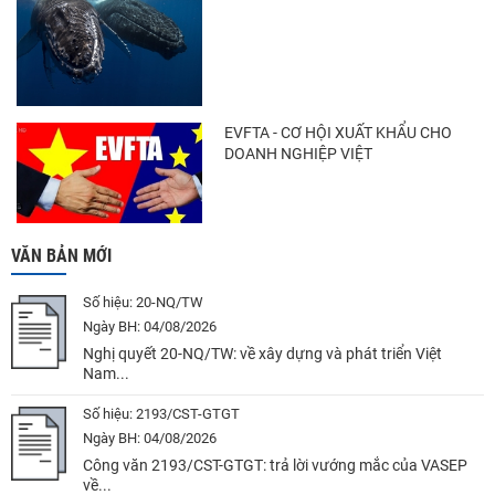
EVFTA - CƠ HỘI XUẤT KHẨU CHO
DOANH NGHIỆP VIỆT
VĂN BẢN MỚI
Số hiệu:
20-NQ/TW
Ngày BH:
04/08/2026
Nghị quyết 20-NQ/TW: về xây dựng và phát triển Việt
Nam...
Số hiệu:
2193/CST-GTGT
Ngày BH:
04/08/2026
Công văn 2193/CST-GTGT: trả lời vướng mắc của VASEP
về...