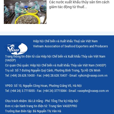
Các nước xuất khẩu thủy sản tìm cách
giảm tác động từ thuế...
Hiệp hội Chế biến và Xuất khẩu Thuỷ sản Việt Nam
Vietnam Association of Seafood Exporters and Producers
Trang thông tin điện tử của Hiệp hội Chế biến và Xuất khẩu Thủy sản Việt Nam
(VASEP)
Cơ quan Chủ quản: Hiệp hội Chế biến và Xuất khẩu Thủy sản Việt Nam (VASEP)
Trụ sở: Số 7 đường Nguyễn Quý Cảnh, Phường Bình Trưng, Tp.Hồ Chí Minh
Tel: (+84) 28.628.10430 - Fax: (+84) 28.628.10437 - Email: vphcm@vasep.com.vn
VPĐD: Số 10, Nguyễn Công Hoan, Phường Giảng Võ, Hà Nội
Tel: (+84 24) 3.7715055 - Fax: (+84 24) 37715084 - Email: vasephn@vasep.com.vn
Chịu trách nhiệm: Bà Lê Hằng - Phó Tổng Thư ký Hiệp hội
Đơn vị vận hành trang tin điện tử: Trung tâm VASEP.PRO
Trưởng Ban Biên tập: Bà Nguyễn Thị Vân Hà