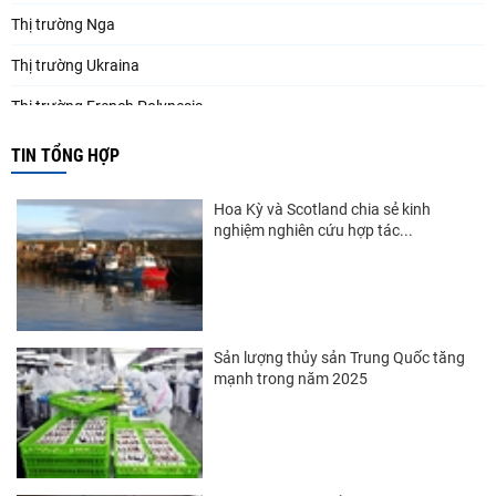
Thị trường Nga
Thị trường Ukraina
Thị trường French Polynesia
Thị trường Trung Quốc
TIN TỔNG HỢP
Thị trường Papua New Guinea
Hoa Kỳ và Scotland chia sẻ kinh
Thị trường New Zealand
nghiệm nghiên cứu hợp tác...
Thị trường Đài Loan
Thị trường Hàn Quốc
Thị trường Mỹ
Sản lượng thủy sản Trung Quốc tăng
mạnh trong năm 2025
Thị trường EU
Thị trường Nhật Bản
Thị trường Việt Nam