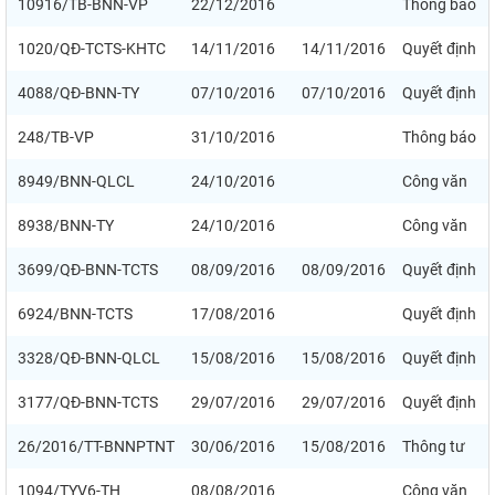
10916/TB-BNN-VP
22/12/2016
Thông báo
1020/QĐ-TCTS-KHTC
14/11/2016
14/11/2016
Quyết định
4088/QĐ-BNN-TY
07/10/2016
07/10/2016
Quyết định
248/TB-VP
31/10/2016
Thông báo
8949/BNN-QLCL
24/10/2016
Công văn
8938/BNN-TY
24/10/2016
Công văn
3699/QĐ-BNN-TCTS
08/09/2016
08/09/2016
Quyết định
6924/BNN-TCTS
17/08/2016
Quyết định
3328/QĐ-BNN-QLCL
15/08/2016
15/08/2016
Quyết định
3177/QĐ-BNN-TCTS
29/07/2016
29/07/2016
Quyết định
26/2016/TT-BNNPTNT
30/06/2016
15/08/2016
Thông tư
1094/TYV6-TH
08/08/2016
Công văn