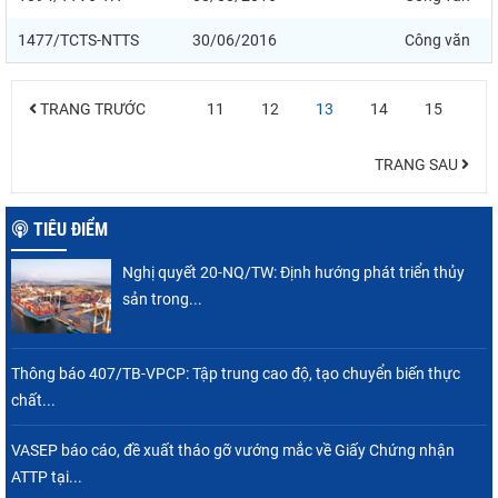
1477/TCTS-NTTS
30/06/2016
Công văn
TRANG TRƯỚC
11
12
13
14
15
TRANG SAU
TIÊU ĐIỂM
Nghị quyết 20-NQ/TW: Định hướng phát triển thủy
sản trong...
Thông báo 407/TB-VPCP: Tập trung cao độ, tạo chuyển biến thực
chất...
VASEP báo cáo, đề xuất tháo gỡ vướng mắc về Giấy Chứng nhận
ATTP tại...