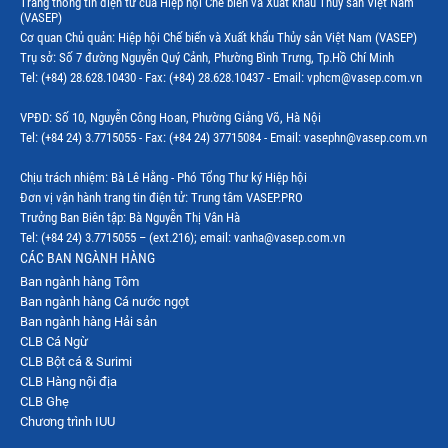
Trang thông tin điện tử của Hiệp hội Chế biến và Xuất khẩu Thủy sản Việt Nam
(VASEP)
Cơ quan Chủ quản: Hiệp hội Chế biến và Xuất khẩu Thủy sản Việt Nam (VASEP)
Trụ sở: Số 7 đường Nguyễn Quý Cảnh, Phường Bình Trưng, Tp.Hồ Chí Minh
Tel: (+84) 28.628.10430 - Fax: (+84) 28.628.10437 - Email: vphcm@vasep.com.vn
VPĐD: Số 10, Nguyễn Công Hoan, Phường Giảng Võ, Hà Nội
Tel: (+84 24) 3.7715055 - Fax: (+84 24) 37715084 - Email: vasephn@vasep.com.vn
Chịu trách nhiệm: Bà Lê Hằng - Phó Tổng Thư ký Hiệp hội
Đơn vị vận hành trang tin điện tử: Trung tâm VASEP.PRO
Trưởng Ban Biên tập: Bà Nguyễn Thị Vân Hà
Tel: (+84 24) 3.7715055 – (ext.216); email: vanha@vasep.com.vn
CÁC BAN NGÀNH HÀNG
Ban ngành hàng Tôm
Ban ngành hàng Cá nước ngọt
Ban ngành hàng Hải sản
CLB Cá Ngừ
CLB Bột cá & Surimi
CLB Hàng nội địa
CLB Ghẹ
Chương trình IUU