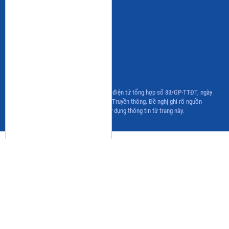
Ban ngành hàng Cá nước ngọt
Ban ngành hàng Hải sản
CLB Cá Ngừ
CLB Bột cá & Surimi
CLB Hàng nội địa
CLB Ghẹ
Chương trình IUU
Giấy phép hoạt động Trang thông tin điện tử tổng hợp số 83/GP-TTĐT, ngày
06/07/2022 của Bộ Thông tin và Truyền thông. Đề nghị ghi rõ nguồn
www.vasep.com.vn khi sử dụng thông tin từ trang này.