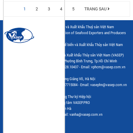
1
2
3
4
5
TRANG SAU
Hiệp hội Chế biến và Xuất khẩu Thuỷ sản Việt Nam
Vietnam Association of Seafood Exporters and Producers
Trang thông tin điện tử của Hiệp hội Chế biến và Xuất khẩu Thủy sản Việt Nam
(VASEP)
Cơ quan Chủ quản: Hiệp hội Chế biến và Xuất khẩu Thủy sản Việt Nam (VASEP)
Trụ sở: Số 7 đường Nguyễn Quý Cảnh, Phường Bình Trưng, Tp.Hồ Chí Minh
Tel: (+84) 28.628.10430 - Fax: (+84) 28.628.10437 - Email: vphcm@vasep.com.vn
VPĐD: Số 10, Nguyễn Công Hoan, Phường Giảng Võ, Hà Nội
Tel: (+84 24) 3.7715055 - Fax: (+84 24) 37715084 - Email: vasephn@vasep.com.vn
Chịu trách nhiệm: Bà Lê Hằng - Phó Tổng Thư ký Hiệp hội
Đơn vị vận hành trang tin điện tử: Trung tâm VASEP.PRO
Trưởng Ban Biên tập: Bà Nguyễn Thị Vân Hà
Tel: (+84 24) 3.7715055 – (ext.216); email: vanha@vasep.com.vn
CÁC BAN NGÀNH HÀNG
Ban ngành hàng Tôm