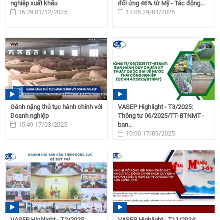
nghiệp xuất khẩu
đối ứng 46% từ Mỹ - Tác động...
16:39 01/12/2025
17:05 29/04/2025
Gánh nặng thủ tục hành chính với
VASEP Highlight - T3/2025:
Doanh nghiệp
Thông tư 06/2025/TT-BTNMT -
15:49 17/03/2025
ban...
10:00 17/03/2025
VASEP Highlight - T2/2025:
VASEP Highlight - T11/2024: