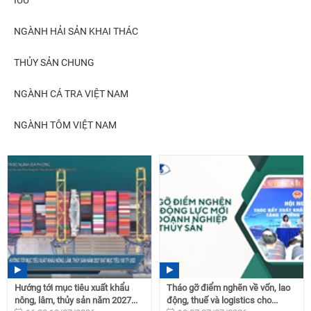
NGÀNH HẢI SẢN KHAI THÁC
THỦY SẢN CHUNG
NGÀNH CÁ TRA VIỆT NAM
NGÀNH TÔM VIỆT NAM
Hướng tới mục tiêu xuất khẩu
Tháo gỡ điểm nghẽn về vốn, lao
nông, lâm, thủy sản năm 2027...
động, thuế và logistics cho...