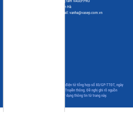
Đơn vị vận hành trang tin điện tử: Trung tâm VASEP.PRO
Trưởng Ban Biên tập: Bà Nguyễn Thị Vân Hà
Tel: (+84 24) 3.7715055 – (ext.216); email: vanha@vasep.com.vn
CÁC BAN NGÀNH HÀNG
Ban ngành hàng Tôm
Ban ngành hàng Cá nước ngọt
Ban ngành hàng Hải sản
CLB Cá Ngừ
CLB Bột cá & Surimi
CLB Hàng nội địa
CLB Ghẹ
Chương trình IUU
Giấy phép hoạt động Trang thông tin điện tử tổng hợp số 83/GP-TTĐT, ngày
06/07/2022 của Bộ Thông tin và Truyền thông. Đề nghị ghi rõ nguồn
www.vasep.com.vn khi sử dụng thông tin từ trang này.