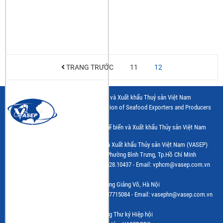
TRANG TRƯỚC
11
12
Hiệp hội Chế biến và Xuất khẩu Thuỷ sản Việt Nam
Vietnam Association of Seafood Exporters and Producers
Trang thông tin điện tử của Hiệp hội Chế biến và Xuất khẩu Thủy sản Việt Nam
(VASEP)
Cơ quan Chủ quản: Hiệp hội Chế biến và Xuất khẩu Thủy sản Việt Nam (VASEP)
Trụ sở: Số 7 đường Nguyễn Quý Cảnh, Phường Bình Trưng, Tp.Hồ Chí Minh
Tel: (+84) 28.628.10430 - Fax: (+84) 28.628.10437 - Email: vphcm@vasep.com.vn
VPĐD: Số 10, Nguyễn Công Hoan, Phường Giảng Võ, Hà Nội
Tel: (+84 24) 3.7715055 - Fax: (+84 24) 37715084 - Email: vasephn@vasep.com.vn
Chịu trách nhiệm: Bà Lê Hằng - Phó Tổng Thư ký Hiệp hội