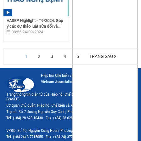
VASEP Highlight - T9/2024: Góp
ý các dự thảo luật sửa đổi và...
09:55 24/09/2024
1
2
3
4
5
TRANG SAU
Hiệp hội Chế biến và Xuất khẩu Thuỷ sản Việt Nam
Vietnam Association of Seafood Exporters and Producers
Trang thông tin điện tử của Hiệp hội Chế biến và Xuất khẩu Thủy sản Việt Nam
(VASEP)
Cơ quan Chủ quản: Hiệp hội Chế biến và Xuất khẩu Thủy sản Việt Nam (VASEP)
Trụ sở: Số 7 đường Nguyễn Quý Cảnh, Phường Bình Trưng, Tp.Hồ Chí Minh
Tel: (+84) 28.628.10430 - Fax: (+84) 28.628.10437 - Email: vphcm@vasep.com.vn
VPĐD: Số 10, Nguyễn Công Hoan, Phường Giảng Võ, Hà Nội
Tel: (+84 24) 3.7715055 - Fax: (+84 24) 37715084 - Email: vasephn@vasep.com.vn