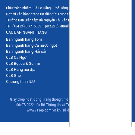
Chịu trách nhiệm: Bà Lê Hằng - Phó Tổng Thư ký Hiệp hội
Đơn vị vận hành trang tin điện tử: Trung tâm VASEP.PRO
Trưởng Ban Biên tập: Bà Nguyễn Thị Vân Hà
Tel: (+84 24) 3.7715055 – (ext.216); email: vanha@vasep.com.vn
CÁC BAN NGÀNH HÀNG
Ban ngành hàng Tôm
Ban ngành hàng Cá nước ngọt
Ban ngành hàng Hải sản
CLB Cá Ngừ
CLB Bột cá & Surimi
CLB Hàng nội địa
CLB Ghẹ
Chương trình IUU
Giấy phép hoạt động Trang thông tin điện tử tổng hợp số 83/GP-TTĐT, ngày
06/07/2022 của Bộ Thông tin và Truyền thông. Đề nghị ghi rõ nguồn
www.vasep.com.vn khi sử dụng thông tin từ trang này.