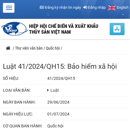
Đăng ký nhận tin ngày
Đăng nhập
English
HIỆP HỘI CHẾ BIẾN VÀ XUẤT KHẨU
THỦY SẢN VIỆT NAM
/
Thư viện văn bản
/
Quốc hội
/
Luật 41/2024/QH15: Bảo hiểm xã hội
SỐ HIỆU:
41/2024/QH15
LOẠI VĂN BẢN:
Luật
NGÀY BAN HÀNH:
29/06/2024
NGÀY HIỆU LỰC:
01/07/2024
CƠ QUAN BAN HÀNH:
Quốc hội