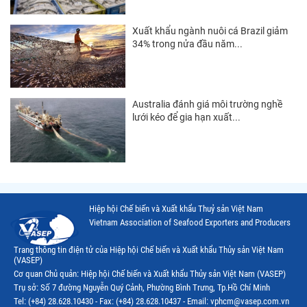
Thị trường Hàn Quốc
Xuất khẩu ngành nuôi cá Brazil giảm
34% trong nửa đầu năm...
Thị trường Mỹ
Thị trường EU
Thị trường Nhật Bản
Australia đánh giá môi trường nghề
lưới kéo để gia hạn xuất...
Thị trường Việt Nam
Hiệp hội Chế biến và Xuất khẩu Thuỷ sản Việt Nam
Vietnam Association of Seafood Exporters and Producers
Trang thông tin điện tử của Hiệp hội Chế biến và Xuất khẩu Thủy sản Việt Nam
(VASEP)
Cơ quan Chủ quản: Hiệp hội Chế biến và Xuất khẩu Thủy sản Việt Nam (VASEP)
Trụ sở: Số 7 đường Nguyễn Quý Cảnh, Phường Bình Trưng, Tp.Hồ Chí Minh
Tel: (+84) 28.628.10430 - Fax: (+84) 28.628.10437 - Email: vphcm@vasep.com.vn