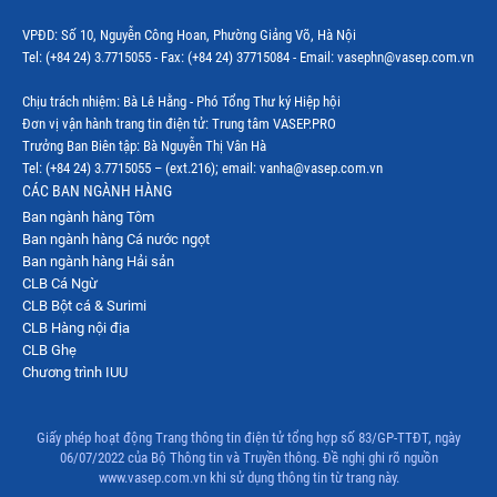
VPĐD: Số 10, Nguyễn Công Hoan, Phường Giảng Võ, Hà Nội
Tel: (+84 24) 3.7715055 - Fax: (+84 24) 37715084 - Email: vasephn@vasep.com.vn
Chịu trách nhiệm: Bà Lê Hằng - Phó Tổng Thư ký Hiệp hội
Đơn vị vận hành trang tin điện tử: Trung tâm VASEP.PRO
Trưởng Ban Biên tập: Bà Nguyễn Thị Vân Hà
Tel: (+84 24) 3.7715055 – (ext.216); email: vanha@vasep.com.vn
CÁC BAN NGÀNH HÀNG
Ban ngành hàng Tôm
Ban ngành hàng Cá nước ngọt
Ban ngành hàng Hải sản
CLB Cá Ngừ
CLB Bột cá & Surimi
CLB Hàng nội địa
CLB Ghẹ
Chương trình IUU
Giấy phép hoạt động Trang thông tin điện tử tổng hợp số 83/GP-TTĐT, ngày
06/07/2022 của Bộ Thông tin và Truyền thông. Đề nghị ghi rõ nguồn
www.vasep.com.vn khi sử dụng thông tin từ trang này.