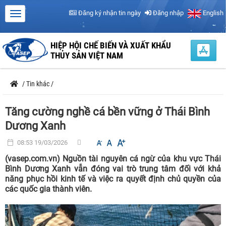
Đăng ký nhận tin ngày
Đăng nhập
English
HIỆP HỘI CHẾ BIẾN VÀ XUẤT KHẨU
THỦY SẢN VIỆT NAM
/
Tin khác
/
Tăng cường nghề cá bền vững ở Thái Bình
Dương Xanh
08:53 19/03/2026
(vasep.com.vn) Nguồn tài nguyên cá ngừ của khu vực Thái
Bình Dương Xanh vẫn đóng vai trò trung tâm đối với khả
năng phục hồi kinh tế và việc ra quyết định chủ quyền của
các quốc gia thành viên.