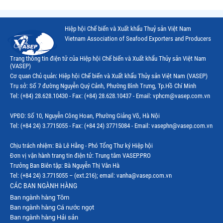
Thị trường Trung Quốc
Hiệp hội Chế biến và Xuất khẩu Thuỷ sản Việt Nam
Thị trường Papua New Guinea
Vietnam Association of Seafood Exporters and Producers
Thị trường New Zealand
Trang thông tin điện tử của Hiệp hội Chế biến và Xuất khẩu Thủy sản Việt Nam
(VASEP)
Thị trường Đài Loan
Cơ quan Chủ quản: Hiệp hội Chế biến và Xuất khẩu Thủy sản Việt Nam (VASEP)
Trụ sở: Số 7 đường Nguyễn Quý Cảnh, Phường Bình Trưng, Tp.Hồ Chí Minh
Thị trường Hàn Quốc
Tel: (+84) 28.628.10430 - Fax: (+84) 28.628.10437 - Email: vphcm@vasep.com.vn
Thị trường Mỹ
VPĐD: Số 10, Nguyễn Công Hoan, Phường Giảng Võ, Hà Nội
Thị trường EU
Tel: (+84 24) 3.7715055 - Fax: (+84 24) 37715084 - Email: vasephn@vasep.com.vn
Thị trường Nhật Bản
Chịu trách nhiệm: Bà Lê Hằng - Phó Tổng Thư ký Hiệp hội
Đơn vị vận hành trang tin điện tử: Trung tâm VASEP.PRO
Thị trường Việt Nam
Trưởng Ban Biên tập: Bà Nguyễn Thị Vân Hà
Tel: (+84 24) 3.7715055 – (ext.216); email: vanha@vasep.com.vn
CÁC BAN NGÀNH HÀNG
Ban ngành hàng Tôm
Ban ngành hàng Cá nước ngọt
Ban ngành hàng Hải sản