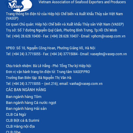
Vietnam Association of Seafood Exporters and Producers
Thị trường New Zealand
Trang thông tin điện tử của Hiệp hội Chế biến và Xuất khẩu Thủy sản Việt Nam
(VASEP)
Thị trường Đài Loan
Cơ quan Chủ quản: Hiệp hội Chế biến và Xuất khẩu Thủy sản Việt Nam (VASEP)
Trụ sở: Số 7 đường Nguyễn Quý Cảnh, Phường Bình Trưng, Tp.Hồ Chí Minh
Thị trường Hàn Quốc
Tel: (+84) 28.628.10430 - Fax: (+84) 28.628.10437 - Email: vphcm@vasep.com.vn
Thị trường Mỹ
VPĐD: Số 10, Nguyễn Công Hoan, Phường Giảng Võ, Hà Nội
Thị trường EU
Tel: (+84 24) 3.7715055 - Fax: (+84 24) 37715084 - Email: vasephn@vasep.com.vn
Thị trường Nhật Bản
Chịu trách nhiệm: Bà Lê Hằng - Phó Tổng Thư ký Hiệp hội
Đơn vị vận hành trang tin điện tử: Trung tâm VASEP.PRO
Thị trường Việt Nam
Trưởng Ban Biên tập: Bà Nguyễn Thị Vân Hà
Tel: (+84 24) 3.7715055 – (ext.216); email: vanha@vasep.com.vn
CÁC BAN NGÀNH HÀNG
Ban ngành hàng Tôm
Ban ngành hàng Cá nước ngọt
Ban ngành hàng Hải sản
CLB Cá Ngừ
CLB Bột cá & Surimi
CLB Hàng nội địa
CLB Ghẹ