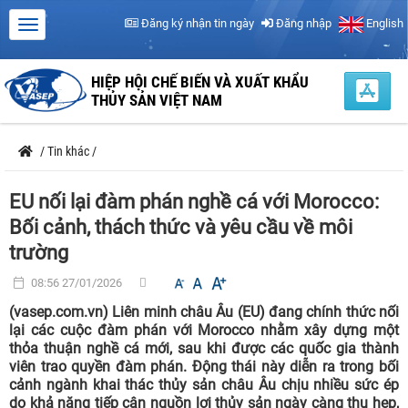
Đăng ký nhận tin ngày
Đăng nhập
English
HIỆP HỘI CHẾ BIẾN VÀ XUẤT KHẨU
THỦY SẢN VIỆT NAM
/
Tin khác
/
EU nối lại đàm phán nghề cá với Morocco:
Bối cảnh, thách thức và yêu cầu về môi
trường
08:56 27/01/2026
(vasep.com.vn) Liên minh châu Âu (EU) đang chính thức nối
lại các cuộc đàm phán với Morocco nhằm xây dựng một
thỏa thuận nghề cá mới, sau khi được các quốc gia thành
viên trao quyền đàm phán. Động thái này diễn ra trong bối
cảnh ngành khai thác thủy sản châu Âu chịu nhiều sức ép
do khả năng tiếp cận nguồn lợi thủy sản ngày càng thu hẹp,