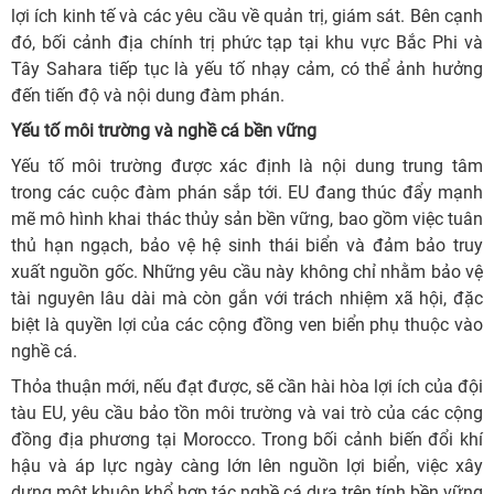
lợi ích kinh tế và các yêu cầu về quản trị, giám sát. Bên cạnh
đó, bối cảnh địa chính trị phức tạp tại khu vực Bắc Phi và
Tây Sahara tiếp tục là yếu tố nhạy cảm, có thể ảnh hưởng
đến tiến độ và nội dung đàm phán.
Yếu tố môi trường và nghề cá bền vững
Yếu tố môi trường được xác định là nội dung trung tâm
trong các cuộc đàm phán sắp tới. EU đang thúc đẩy mạnh
mẽ mô hình khai thác thủy sản bền vững, bao gồm việc tuân
thủ hạn ngạch, bảo vệ hệ sinh thái biển và đảm bảo truy
xuất nguồn gốc. Những yêu cầu này không chỉ nhằm bảo vệ
tài nguyên lâu dài mà còn gắn với trách nhiệm xã hội, đặc
biệt là quyền lợi của các cộng đồng ven biển phụ thuộc vào
nghề cá.
Thỏa thuận mới, nếu đạt được, sẽ cần hài hòa lợi ích của đội
tàu EU, yêu cầu bảo tồn môi trường và vai trò của các cộng
đồng địa phương tại Morocco. Trong bối cảnh biến đổi khí
hậu và áp lực ngày càng lớn lên nguồn lợi biển, việc xây
dựng một khuôn khổ hợp tác nghề cá dựa trên tính bền vững