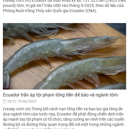
(vasep.com.vn) Ecuador đã xuất khẩu kỷ lục 131.525 tấn (290,0 triệu
pound) tôm, trị giá 667 triệu USD vào tháng 5/2025, theo dữ liệu của
Phòng Nuôi trồng Thủy sản Quốc gia Ecuador (CNA).
Ecuador trấn áp tội phạm tống tiền để bảo vệ ngành tôm
08:52 19/06/2025
(vasep.com.vn) Trong bối cảnh nạn tống tiền và bạo lực gia tăng đe
dọa ngành tôm của nước này, Ecuador đã phát động chiến dịch trấn
áp mạnh tay tội phạm có tổ chức, tăng cường an ninh trên các tuyến
đường bộ và đường thủy quan trọng đối với một trong những ngành