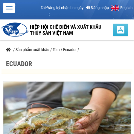
Đăng ký nhận tin ngày
Đăng nhập
English
HIỆP HỘI CHẾ BIẾN VÀ XUẤT KHẨU
THỦY SẢN VIỆT NAM
/
Sản phẩm xuất khẩu
/
Tôm
/
Ecuador
/
ECUADOR